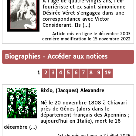
A l’âge de quatre-vingts ans, l’ex-
fouriériste et ex-saint-simonienne
Désirée Véret s’engagea dans une
correspondance avec Victor
Considerant. Ils (…)
Article mis en ligne le
décembre 2003
dernière modification le 15 novembre 2022
Biographies
-
Accéder aux notices
1
2
3
4
5
6
7
8
9
19
Bixio, (Jacques) Alexandre
Né le 20 novembre 1808 à Chiavari
près de Gênes (alors dans le
département français des Apennins ;
aujourd’hui en Italie), mort le 16
décembre (…)
Article mis en ligne le
7 juillet 2026