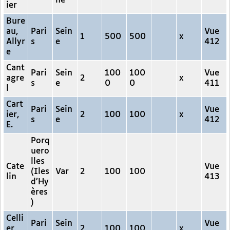
ne
ier
Bure
au,
Pari
Sein
Vue
1
500
500
x
Allyr
s
e
412
e
Cant
Pari
Sein
100
100
Vue
agre
2
x
s
e
0
0
411
l
Cart
Pari
Sein
Vue
ier,
2
100
100
x
s
e
412
E.
Porq
uero
lles
Cate
Vue
(Iles
Var
2
100
100
lin
413
d’Hy
ères
)
Celli
Pari
Sein
Vue
er,
2
100
100
x