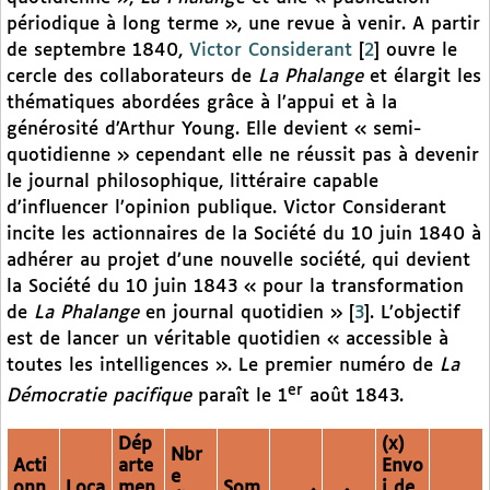
périodique à long terme », une revue à venir. A partir
de septembre 1840,
Victor Considerant
[
2
]
ouvre le
cercle des collaborateurs de
La Phalange
et élargit les
thématiques abordées grâce à l’appui et à la
générosité d’Arthur Young. Elle devient « semi-
quotidienne » cependant elle ne réussit pas à devenir
le journal philosophique, littéraire capable
d’influencer l’opinion publique. Victor Considerant
incite les actionnaires de la Société du 10 juin 1840 à
adhérer au projet d’une nouvelle société, qui devient
la Société du 10 juin 1843 « pour la transformation
de
La Phalange
en journal quotidien »
[
3
]
. L’objectif
est de lancer un véritable quotidien « accessible à
toutes les intelligences ». Le premier numéro de
La
er
Démocratie pacifique
paraît le 1
août 1843.
Dép
(x)
Nbr
Acti
arte
Envo
e
onn
Loca
men
Som
i de