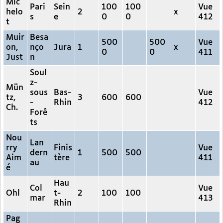
Mic
Pari
Sein
100
100
Vue
helo
2
x
s
e
0
0
412
t
Muir
Besa
500
500
Vue
on,
nço
Jura
1
x
0
0
411
Just
n
Soul
z-
Mün
sous
Bas-
Vue
tz,
3
600
600
-
Rhin
412
Ch.
Forê
ts
Nou
Lan
rry
Finis
Vue
dern
1
500
500
Aim
tère
411
au
é
Hau
Col
Vue
Ohl
t-
2
100
100
mar
413
Rhin
Pag