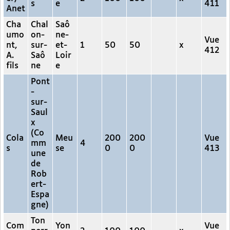
s
e
411
Anet
Cha
Chal
Saô
umo
on-
ne-
Vue
nt,
sur-
et-
1
50
50
x
412
A.
Saô
Loir
fils
ne
e
Pont
-
sur-
Saul
x
(Co
Cola
Meu
200
200
Vue
mm
4
s
se
0
0
413
une
de
Rob
ert-
Espa
gne)
Ton
Com
Yon
Vue