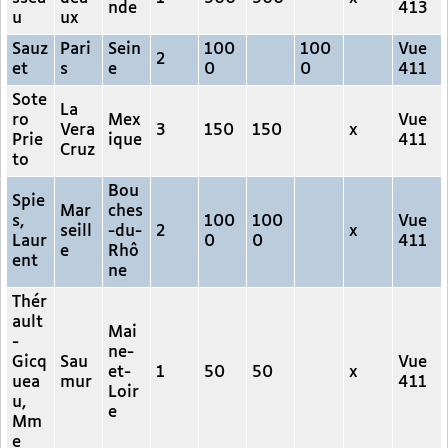
nde
413
u
ux
Sauz
Pari
Sein
100
100
Vue
2
et
s
e
0
0
411
Sote
La
ro
Mex
Vue
Vera
3
150
150
x
Prie
ique
411
Cruz
to
Bou
Spie
Mar
ches
s,
100
100
Vue
seill
-du-
2
x
Laur
0
0
411
e
Rhô
ent
ne
Thér
ault
Mai
-
ne-
Gicq
Sau
Vue
et-
1
50
50
x
uea
mur
411
Loir
u,
e
Mm
e