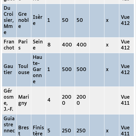
Du
Croi
Gre
Isèr
Vue
sier,
nobl
1
50
50
x
e
412
Mm
e
e
Fran
Pari
Sein
Vue
8
400
400
x
chot
s
e
412
Hau
te-
Gau
Toul
Vue
Gar
1
500
500
x
tier
ouse
412
onn
e
Gér
osm
Mari
200
200
Vue
4
e,
gny
0
0
411
J.-F.
Guia
stre
Bres
Finis
Vue
nnec
5
250
250
x
t
tère
411