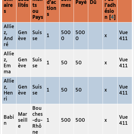
d’ac
Payé
Dû
aire
lités
ts
mes
l’adh
tion
s
ou
ésio
s
Pays
n
[
4
]
Allie
z,
Gen
Suis
500
500
Vue
1
x
And
ève
se
0
0
411
ré
Allie
z,
Gen
Suis
Vue
1
50
50
x
Em
ève
se
411
ma
Allie
z,
Gen
Suis
Vue
1
50
50
x
Hen
ève
se
411
ri
Bou
Mar
ches
Babi
Vue
seill
-du-
1
500
500
x
n
411
e
Rhô
ne