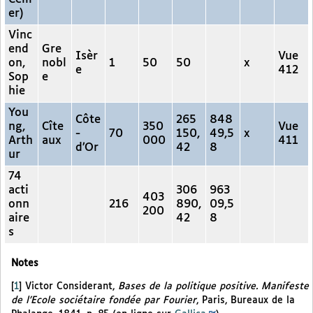
er)
Vinc
end
Gre
Isèr
Vue
on,
nobl
1
50
50
x
e
412
Sop
e
hie
You
Côte
265
848
ng,
Cîte
350
Vue
-
70
150,
49,5
x
Arth
aux
000
411
d’Or
42
8
ur
74
acti
306
963
403
onn
216
890,
09,5
200
aire
42
8
s
Notes
[
1
]
Victor Considerant,
Bases de la politique positive. Manifeste
de l’Ecole sociétaire fondée par Fourier
, Paris, Bureaux de la