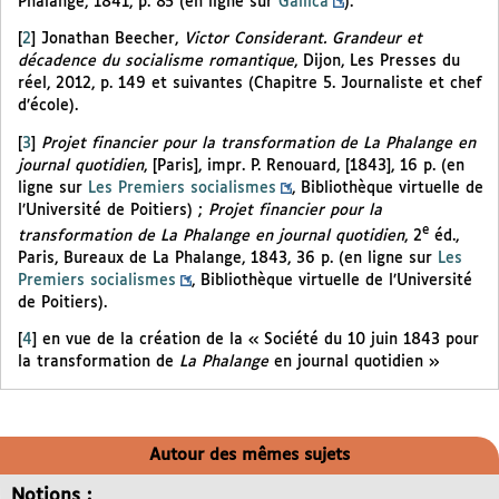
Phalange, 1841, p. 85 (en ligne sur
Gallica
).
[
2
]
Jonathan Beecher,
Victor Considerant. Grandeur et
décadence du socialisme romantique
, Dijon, Les Presses du
réel, 2012, p. 149 et suivantes (Chapitre 5. Journaliste et chef
d’école).
[
3
]
Projet financier pour la transformation de La Phalange en
journal quotidien
, [Paris], impr. P. Renouard, [1843], 16 p. (en
ligne sur
Les Premiers socialismes
, Bibliothèque virtuelle de
l’Université de Poitiers) ;
Projet financier pour la
e
transformation de La Phalange en journal quotidien
, 2
éd.,
Paris, Bureaux de La Phalange, 1843, 36 p. (en ligne sur
Les
Premiers socialismes
, Bibliothèque virtuelle de l’Université
de Poitiers).
[
4
]
en vue de la création de la « Société du 10 juin 1843 pour
la transformation de
La Phalange
en journal quotidien »
Autour des mêmes sujets
Notions :