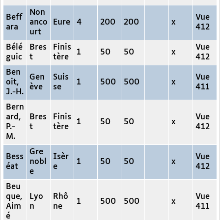
Non
Beff
Vue
anco
Eure
4
200
200
x
ara
412
urt
Bélé
Bres
Finis
Vue
1
50
50
x
guic
t
tère
412
Ben
Gen
Suis
Vue
oit,
1
500
500
x
ève
se
411
J.-H.
Bern
ard,
Bres
Finis
Vue
1
50
50
x
P.-
t
tère
412
M.
Gre
Bess
Isèr
Vue
nobl
1
50
50
x
éat
e
412
e
Beu
que,
Lyo
Rhô
Vue
1
500
500
x
Aim
n
ne
411
é