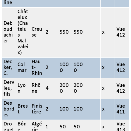
line
Chât
elux
Deb
(Cha
oud
telu
Creu
Vue
2
550
550
x
achi
s
se
412
er
Mal
valei
x)
Dec
Hau
Col
100
100
Vue
ker,
t-
2
x
mar
0
0
412
C.
Rhin
Derv
Lyo
Rhô
200
200
Vue
ieu,
4
x
n
ne
0
0
412
fils
Des
Bres
Finis
Vue
bord
2
100
100
x
t
tère
411
es
Dro
Bôn
Algé
Vue
1
50
50
x
guet
e
rie
413