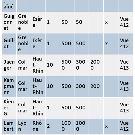
,
aîné
Guig
Gre
Isèr
Vue
onn
nobl
1
50
50
x
e
412
et
e
Gre
Guill
Isèr
Vue
nobl
1
500
500
x
ot
e
412
e
Hau
Jaen
Col
500
300
200
Vue
t-
10
ger
mar
0
0
0
413
Rhin
Kam
Hau
Col
Vue
pma
t-
10
500
300
200
mar
413
nn
Rhin
Kien
Hau
Col
Vue
er,
t-
1
500
500
mar
413
G.
Rhin
Lam
Lyo
Rhô
100
100
Vue
2
x
bert
n
ne
0
0
412