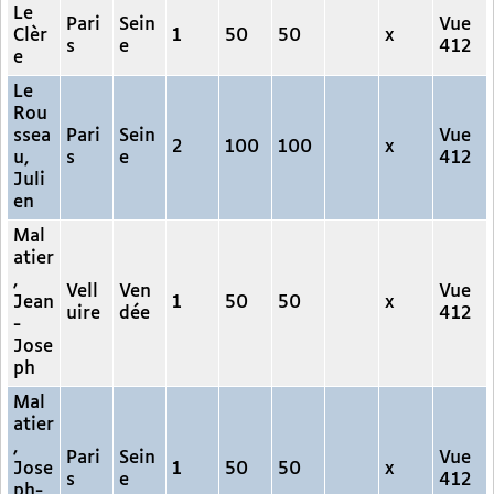
Le
Pari
Sein
Vue
Clèr
1
50
50
x
s
e
412
e
Le
Rou
ssea
Pari
Sein
Vue
2
100
100
x
u,
s
e
412
Juli
en
Mal
atier
,
Vell
Ven
Vue
Jean
1
50
50
x
uire
dée
412
-
Jose
ph
Mal
atier
,
Pari
Sein
Vue
Jose
1
50
50
x
s
e
412
ph-