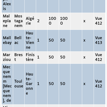
Alex
is
Mal
Mos
Algé
100
100
Vue
epla
taga
2
x
rie
0
0
412
ne
nem
Hau
Mall
Bell
te-
Vue
1
50
50
x
ebay
ac
Vien
413
ne
Mar
Bres
Finis
Vue
1
50
50
x
ziou
t
tère
412
Mec
que
Hau
nem
te-
m
Toul
Vue
Gar
1
50
50
x
[Mec
ouse
412
onn
que
e
nem
], de