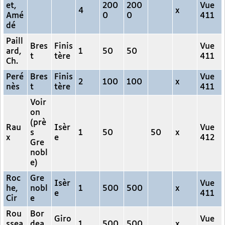
et,
200
200
Vue
4
x
Amé
0
0
411
dé
Paill
Bres
Finis
Vue
ard,
1
50
50
t
tère
411
Ch.
Peré
Bres
Finis
Vue
2
100
100
x
nès
t
tère
411
Voir
on
(prè
Rau
Isèr
Vue
s
1
50
50
x
x
e
412
Gre
nobl
e)
Roc
Gre
Isèr
Vue
he,
nobl
1
500
500
x
e
411
Cir
e
Rou
Bor
Giro
Vue
ssea
dea
1
500
500
x