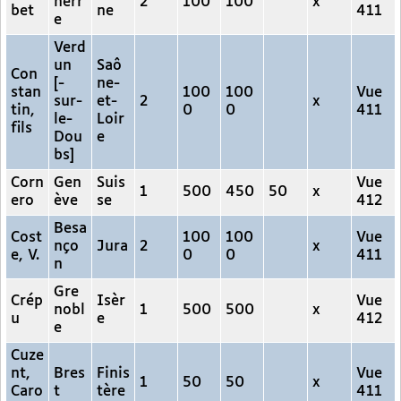
nerr
2
100
100
x
bet
ne
411
e
Verd
un
Saô
Con
[-
ne-
stan
100
100
Vue
sur-
et-
2
x
tin,
0
0
411
le-
Loir
fils
Dou
e
bs]
Corn
Gen
Suis
Vue
1
500
450
50
x
ero
ève
se
412
Besa
Cost
100
100
Vue
nço
Jura
2
x
e, V.
0
0
411
n
Gre
Crép
Isèr
Vue
nobl
1
500
500
x
u
e
412
e
Cuze
nt,
Bres
Finis
Vue
1
50
50
x
Caro
t
tère
411