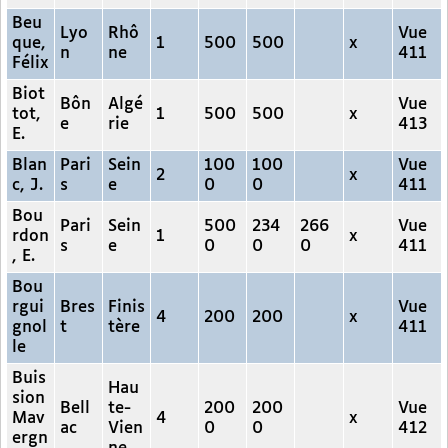
Beu
Lyo
Rhô
Vue
que,
1
500
500
x
n
ne
411
Félix
Biot
Bôn
Algé
Vue
tot,
1
500
500
x
e
rie
413
E.
Blan
Pari
Sein
100
100
Vue
2
x
c, J.
s
e
0
0
411
Bou
Pari
Sein
500
234
266
Vue
rdon
1
x
s
e
0
0
0
411
, E.
Bou
rgui
Bres
Finis
Vue
4
200
200
x
gnol
t
tère
411
le
Buis
Hau
sion
Bell
te-
200
200
Vue
Mav
4
x
ac
Vien
0
0
412
ergn