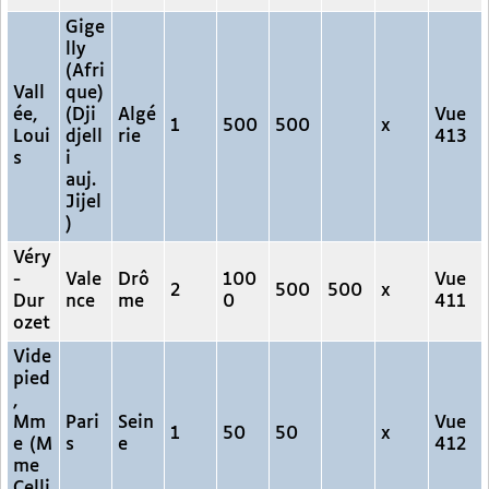
Gige
lly
(Afri
Vall
que)
ée,
(Dji
Algé
Vue
1
500
500
x
Loui
djell
rie
413
s
i
auj.
Jijel
)
Véry
-
Vale
Drô
100
Vue
2
500
500
x
Dur
nce
me
0
411
ozet
Vide
pied
,
Mm
Pari
Sein
Vue
1
50
50
x
e (M
s
e
412
me
Celli