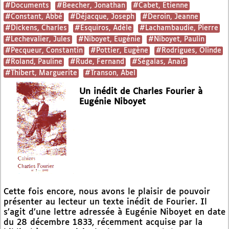
#Documents
#Beecher, Jonathan
#Cabet, Etienne
#Constant, Abbé
#Déjacque, Joseph
#Deroin, Jeanne
#Dickens, Charles
#Esquiros, Adèle
#Lachambaudie, Pierre
#Lechevalier, Jules
#Niboyet, Eugénie
#Niboyet, Paulin
#Pecqueur, Constantin
#Pottier, Eugène
#Rodrigues, Olinde
#Roland, Pauline
#Rude, Fernand
#Ségalas, Anaïs
#Thibert, Marguerite
#Transon, Abel
Un inédit de Charles Fourier à
Eugénie Niboyet
Cette fois encore, nous avons le plaisir de pouvoir
présenter au lecteur un texte inédit de Fourier. Il
s’agit d’une lettre adressée à Eugénie Niboyet en date
du 28 décembre 1833, récemment acquise par la