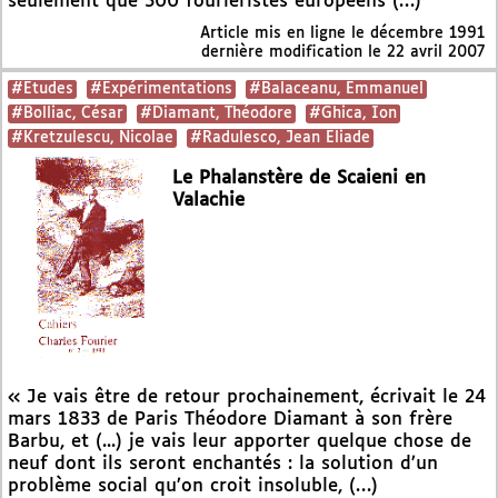
seulement que 300 fouriéristes européens (…)
Article mis en ligne le
décembre 1991
dernière modification le 22 avril 2007
#Etudes
#Expérimentations
#Balaceanu, Emmanuel
#Bolliac, César
#Diamant, Théodore
#Ghica, Ion
#Kretzulescu, Nicolae
#Radulesco, Jean Eliade
Le Phalanstère de Scaieni en
Valachie
« Je vais être de retour prochainement, écrivait le 24
mars 1833 de Paris Théodore Diamant à son frère
Barbu, et (...) je vais leur apporter quelque chose de
neuf dont ils seront enchantés : la solution d’un
problème social qu’on croit insoluble, (…)