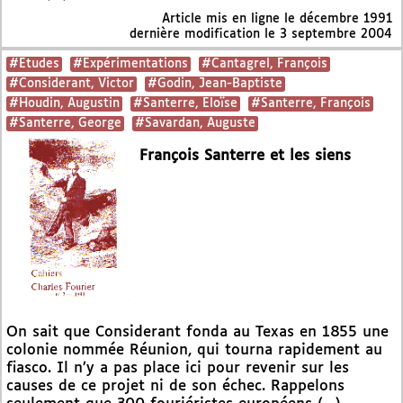
Article mis en ligne le
décembre 1991
dernière modification le 3 septembre 2004
#Etudes
#Expérimentations
#Cantagrel, François
#Considerant, Victor
#Godin, Jean-Baptiste
#Houdin, Augustin
#Santerre, Eloïse
#Santerre, François
#Santerre, George
#Savardan, Auguste
François Santerre et les siens
On sait que Considerant fonda au Texas en 1855 une
colonie nommée Réunion, qui tourna rapidement au
fiasco. Il n’y a pas place ici pour revenir sur les
causes de ce projet ni de son échec. Rappelons