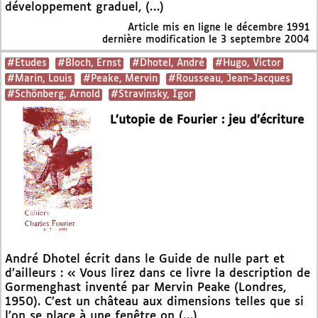
développement graduel, (…)
Article mis en ligne le
décembre 1991
dernière modification le 3 septembre 2004
#Etudes
#Bloch, Ernst
#Dhotel, André
#Hugo, Victor
#Marin, Louis
#Peake, Mervin
#Rousseau, Jean-Jacques
#Schönberg, Arnold
#Stravinsky, Igor
L’utopie de Fourier : jeu d’écriture
André Dhotel écrit dans le Guide de nulle part et
d’ailleurs : « Vous lirez dans ce livre la description de
Gormenghast inventé par Mervin Peake (Londres,
1950). C’est un château aux dimensions telles que si
l’on se place à une fenêtre on (…)