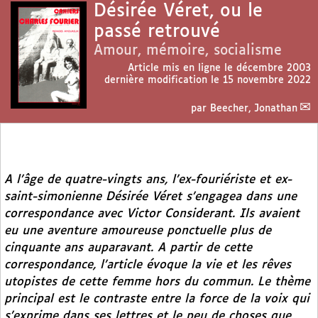
Désirée Véret, ou le
passé retrouvé
Amour, mémoire, socialisme
Article mis en ligne le
décembre 2003
dernière modification le 15 novembre 2022
par
Beecher, Jonathan
A l’âge de quatre-vingts ans, l’ex-fouriériste et ex-
saint-simonienne Désirée Véret s’engagea dans une
correspondance avec Victor Considerant. Ils avaient
eu une aventure amoureuse ponctuelle plus de
cinquante ans auparavant. A partir de cette
correspondance, l’article évoque la vie et les rêves
utopistes de cette femme hors du commun. Le thème
principal est le contraste entre la force de la voix qui
s’exprime dans ses lettres et le peu de choses que