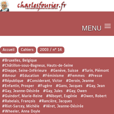
MENU
Accueil
Cahiers
2003 / n° 14
#Bruxelles, Belgique
#Châtillon-sous-Bagneux, Hauts-de-Seine
#Dieppe, Seine-Inférieure
#Genève, Suisse
#Turin, Piémont
#Amour
#Education
#Féminisme
#Femmes
#Presse
#République
#Considerant, Victor
#Deroin, Jeanne
#Enfantin, Prosper
#Fugère
#Gans, Jacques
#Gay, Jean
#Gay, Jeanne-Désirée
#Gay, Jules
#Gay, Owen
#Guindorf, Marie-Reine
#Niboyet, Eugénie
#Owen, Robert
#Rabelais, François
#Rancière, Jacques
#Riot-Sarcey, Michèle
#Véret, Jeanne-Désirée
#Wheeler, Anna Doyle