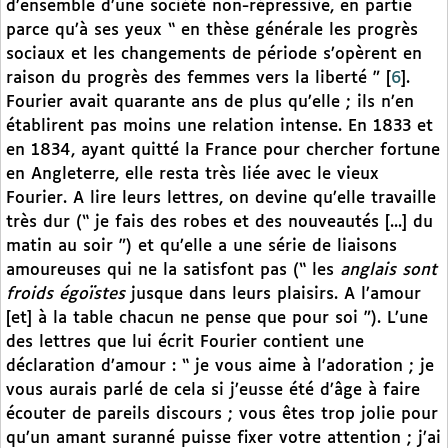
d’ensemble d’une société non-répressive, en partie
parce qu’à ses yeux “ en thèse générale les progrès
sociaux et les changements de période s’opèrent en
raison du progrès des femmes vers la liberté ”
[
6
]
.
Fourier avait quarante ans de plus qu’elle ; ils n’en
établirent pas moins une relation intense. En 1833 et
en 1834, ayant quitté la France pour chercher fortune
en Angleterre, elle resta très liée avec le vieux
Fourier. A lire leurs lettres, on devine qu’elle travaille
très dur (“ je fais des robes et des nouveautés [...] du
matin au soir ”) et qu’elle a une série de liaisons
amoureuses qui ne la satisfont pas (“ les
anglais sont
froids égoïstes
jusque dans leurs plaisirs. A l’amour
[et] à la table chacun ne pense que pour soi ”). L’une
des lettres que lui écrit Fourier contient une
déclaration d’amour : “ je vous aime à l’adoration ; je
vous aurais parlé de cela si j’eusse été d’âge à faire
écouter de pareils discours ; vous êtes trop jolie pour
qu’un amant suranné puisse fixer votre attention ; j’ai