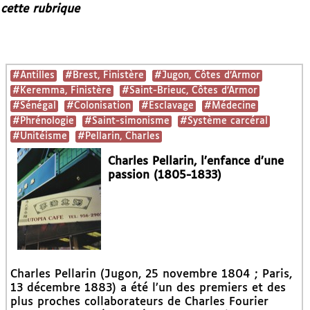
 cette rubrique
#Antilles
#Brest, Finistère
#Jugon, Côtes d’Armor
#Keremma, Finistère
#Saint-Brieuc, Côtes d’Armor
#Sénégal
#Colonisation
#Esclavage
#Médecine
#Phrénologie
#Saint-simonisme
#Système carcéral
#Unitéisme
#Pellarin, Charles
Charles Pellarin, l’enfance d’une
passion (1805-1833)
Charles Pellarin (Jugon, 25 novembre 1804 ; Paris,
13 décembre 1883) a été l’un des premiers et des
plus proches collaborateurs de Charles Fourier