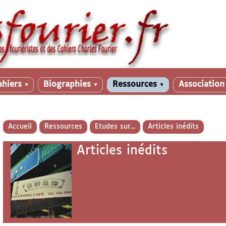
ahiers
Biographies
Ressources
Associatio
▼
▼
▼
Accueil
Ressources
Etudes sur...
Articles inédits
Articles inédits