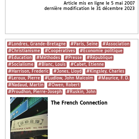
Article mis en ligne le
5 mai 2007
dernière modification le 31 décembre 2023
#Londres, Grande-Bretagne
#Paris, Seine
#Association
#Christianisme
#Coopératives
#Economie politique
#Education
#Méthodes
#Presse
#République
#Socialisme
#Blanc, Louis
#Cabet, Etienne
#Harrison, Frederic
#Jones, Lloyd
#Kingsley, Charles
#Leroux, Pierre
#Ludlow, John Malcolm
#Maurice, F. D.
#Nadaud, Martin
#Owen, Robert
#Proudhon, Pierre-Joseph
#Ruskin, John
The French Connection