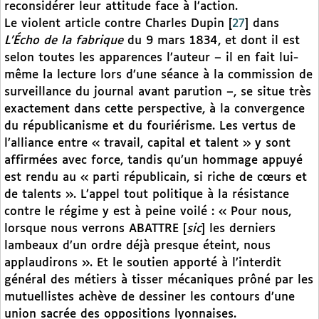
reconsidérer leur attitude face à l’action.
Le violent article contre Charles Dupin
[
27
]
dans
L’Écho de la fabrique
du 9 mars 1834, et dont il est
selon toutes les apparences l’auteur – il en fait lui-
même la lecture lors d’une séance à la commission de
surveillance du journal avant parution –, se situe très
exactement dans cette perspective, à la convergence
du républicanisme et du fouriérisme. Les vertus de
l’alliance entre « travail, capital et talent » y sont
affirmées avec force, tandis qu’un hommage appuyé
est rendu au « parti républicain, si riche de cœurs et
de talents ». L’appel tout politique à la résistance
contre le régime y est à peine voilé : « Pour nous,
lorsque nous verrons ABATTRE [
sic
] les derniers
lambeaux d’un ordre déjà presque éteint, nous
applaudirons ». Et le soutien apporté à l’interdit
général des métiers à tisser mécaniques prôné par les
mutuellistes achève de dessiner les contours d’une
union sacrée des oppositions lyonnaises.