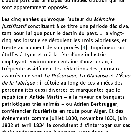
d’autre part des principes ou modes d’action qui lui
sont apparemment opposés.
Les cinq années qu’évoque l’auteur du
Mémoire
justificatif
constituent à ce titre une période décisive,
tant pour lui que pour le destin du pays. Il a vingt-
cinq ans lorsque se déroulent les Trois Glorieuses, et
trente au moment de son procès
[
4
]
. Imprimeur sur
étoffes à Lyon et « à la tête d’une industrie
employant environ une centaine d’ouvriers », il
fréquente assidûment les rédactions des journaux
avancés que sont
Le Précurseur
,
La Glaneuse
et
L’Écho
de la fabrique
; il côtoie au long de ces années des
personnalités aussi diverses et marquantes que le
républicain Antide Martin – à la faveur de banquets
patriotiques très animés – ou Adrien Berbrugger,
conférencier fouriériste en route pour Alger. Et des
événements comme juillet 1830, novembre l831, juin
1832 et avril 1834 le conduisent à s’interroger sur ses