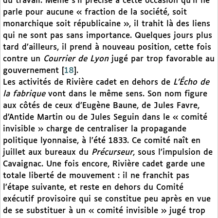
du travail. Même s’il précise à cette occasion qu’il ne
parle pour aucune « fraction de la société, soit
monarchique soit républicaine », il trahit là des liens
qui ne sont pas sans importance. Quelques jours plus
tard d’ailleurs, il prend à nouveau position, cette fois
contre un
Courrier de Lyon
jugé par trop favorable au
gouvernement
[
18
]
.
Les activités de Rivière cadet en dehors de
L’Écho de
la fabrique
vont dans le même sens. Son nom figure
aux côtés de ceux d’Eugène Baune, de Jules Favre,
d’Antide Martin ou de Jules Seguin dans le « comité
invisible » charge de centraliser la propagande
politique lyonnaise, à l’été 1833. Ce comité naît en
juillet aux bureaux du
Précurseur
, sous l’impulsion de
Cavaignac. Une fois encore, Rivière cadet garde une
totale liberté de mouvement : il ne franchit pas
l’étape suivante, et reste en dehors du Comité
exécutif provisoire qui se constitue peu après en vue
de se substituer à un « comité invisible » jugé trop