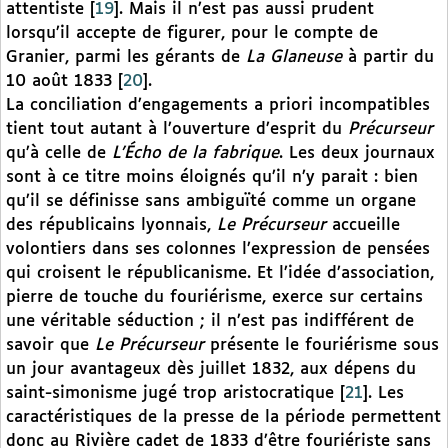
attentiste
[
19
]
. Mais il n’est pas aussi prudent
lorsqu’il accepte de figurer, pour le compte de
Granier, parmi les gérants de
La Glaneuse
à partir du
10 août 1833
[
20
]
.
La conciliation d’engagements a priori incompatibles
tient tout autant à l’ouverture d’esprit du
Précurseur
qu’à celle de
L’Écho de la fabrique
. Les deux journaux
sont à ce titre moins éloignés qu’il n’y parait : bien
qu’il se définisse sans ambiguïté comme un organe
des républicains lyonnais,
Le Précurseur
accueille
volontiers dans ses colonnes l’expression de pensées
qui croisent le républicanisme. Et l’idée d’association,
pierre de touche du fouriérisme, exerce sur certains
une véritable séduction ; il n’est pas indifférent de
savoir que
Le Précurseur
présente le fouriérisme sous
un jour avantageux dès juillet 1832, aux dépens du
saint-simonisme jugé trop aristocratique
[
21
]
. Les
caractéristiques de la presse de la période permettent
donc au Rivière cadet de 1833 d’être fouriériste sans