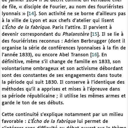
de janvier 1834 il se décrit comme un véritable chef
de file, « disciple de Fourier, au nom des fouriéristes
lyonnais »
[
14
]
. Son activité ne se borne d’ailleurs pas
à la ville de Lyon et aux chefs d’atelier qui lisent
L’Écho de la fabrique
. Paris l’attire. Il parvient à
devenir correspondant du
Phalanstère
[
15
]
. Il se lie à
des fouriéristes reconnus : Adrien Berbrugger (dont il
organise la série de conférences lyonnaises à la fin de
l’année 1833), ou encore Abel Transon
[
16
]
. En
définitive, même s’il change de famille en 1833, son
volontarisme ombrageux et son activisme débordant
sont des constantes de ses engagements dans toute
la période qui suit 1830. Il conserve à l’identique des
méthodes qu’il a apprises et mises à l’épreuve dans
sa période républicaine ; il utilise les mêmes armes et
garde le ton de ses débuts.
Cette continuité s’explique notamment par un milieu
favorable :
L’Écho de la fabrique
lui permet de