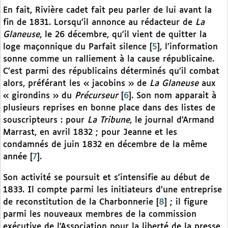
En fait, Rivière cadet fait peu parler de lui avant la
fin de 1831. Lorsqu’il annonce au rédacteur de
La
Glaneuse
, le 26 décembre, qu’il vient de quitter la
loge maçonnique du Parfait silence
[
5
]
, l’information
sonne comme un ralliement à la cause républicaine.
C’est parmi des républicains déterminés qu’il combat
alors, préférant les « jacobins » de
La Glaneuse
aux
« girondins » du
Précurseur
[
6
]
. Son nom apparait à
plusieurs reprises en bonne place dans des listes de
souscripteurs : pour
La Tribune
, le journal d’Armand
Marrast, en avril 1832 ; pour Jeanne et les
condamnés de juin 1832 en décembre de la même
année
[
7
]
.
Son activité se poursuit et s’intensifie au début de
1833. Il compte parmi les initiateurs d’une entreprise
de reconstitution de la Charbonnerie
[
8
]
; il figure
parmi les nouveaux membres de la commission
exécutive de l’Association pour la liberté de la presse,