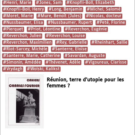
#Henri, Marie
#Jones, Sam
#Knopfli-Boll, Elizabeth
#Knopfli-Boll, Henry
#Long, Benjamin
#Michel, Salomé
#Moret, Marie
#Mure, Benoît (Jules)
#Nicolas, docteur
#Nussbaumer, Elisa
#Nussbaumer, Rupert
#Peté, Florine
#Pierquet
#Priot, Léontine
#Reverchon, Eugénie
#Reverchon, Julien
#Reverchon, Louise
#Reverchon, Maximilien
#Rey, Gabrielle
#Rheinhart, Sallie
#Riot-Sarcey, Michèle
#Santerre, Eloïse
#Santerre, Marie, Catherine
#Savardan, Auguste
#Simonin, Amédée
#Thévenet, Adèle
#Vigoureux, Clarisse
#Vrydagh
#Wolski, Kalikst
Réunion, terre d’utopie pour les
femmes ?