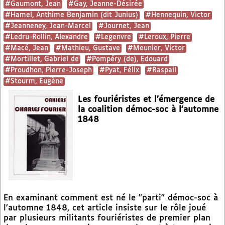
#Gaumont, Jean
#Gay, Jeanne-Désirée
#Hamel, Anthime Benjamin (dit Junius)
#Hennequin, Victor
#Jeanneney, Jean-Marcel
#Journet, Jean
#Ledru-Rollin, Alexandre
#Legenvre
#Leroux, Pierre
#Macé, Jean
#Mathieu, Gustave
#Meunier, Victor
#Mortillet, Gabriel de
#Pompéry (de), Edouard
#Proudhon, Pierre-Joseph
#Pyat, Félix
#Raspail
#Stourm, Eugène
Les fouriéristes et l’émergence de
la coalition démoc-soc à l’automne
1848
En examinant comment est né le "parti" démoc-soc à
l’automne 1848, cet article insiste sur le rôle joué
par plusieurs militants fouriéristes de premier plan