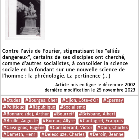
Contre l’avis de Fourier, stigmatisant les “alliés
dangereux”, certains de ses disciples ont cherché,
comme d’autres socialistes, à consolider la science
sociale en la fondant sur une nouvelle science de
l’homme : la phrénologie. La pertinence (…)
Article mis en ligne le
décembre 2002
dernière modification le 25 novembre 2023
#Etudes
#Bourges, Cher
#Dijon, Côte-d’Or
#Epernay
#Politique
#République
#Socialisme
#Bonnard (de), Arthur
#Bourreif
#Brisbane, Albert
#Brullé, Auguste
#Bureau, Allyre
#Cantagrel, François
#Cavaignac, Eugène
#Considerant, Victor
#Dain, Charles
#Dameth, Henri
#Delescluze, Charles
#Deroin, Jeanne