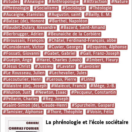
#Etudes
#Analogie
#Anthropologie
#Attraction
#Nature
#Phrénologie
#Socialisme
#Sociologie
#Théologie
#Aucaigne, Stanislas
#Augustin, saint
#Bailly, E. M.
#Balzac (de), Honoré
#Barthel, Napoléon
#Baudet-Dulary, Alexandre
#Bazard, Saint-Amand
#Berbrugger, Adrien
#Beunaiche de la Corbière
#Broussais, François
#Châtel, Ferdinand-François, abbé
#Considerant, Victor
#Cuvier, Georges
#Esquiros, Alphonse
#Fossati, Giovanni
#Gabet, Gabriel
#Gall, Franz-Joseph
#Guépin, Ange
#Harel, Charles (Louis)
#Imbert, Fleury
#Jésus Christ
#Jussieu
#Lavater
#Lavoisier
#Le Rousseau, Julien
#Lechevalier, Jules
#Lecouturier, Henri
#Leroux, Pierre
#Linné
#Maistre (de), Joseph
#Malécot, Franck
#Mège, J.-B.
#Muiron, Just
#Newton, Isaac
#Pecqueur, Constantin
#Pellarin, Charles
#Rey, Joseph
#Saint-Simon (de), Claude-Henri
#Spurzheim, Gaspard
#Tamisier, Alphonse
#Thoré, Théophile
#Voisin, Félix
La phrénologie et l’école sociétaire