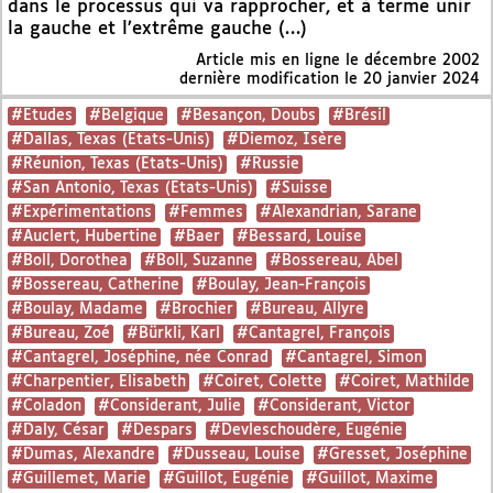
dans le processus qui va rapprocher, et à terme unir
la gauche et l’extrême gauche (…)
Article mis en ligne le
décembre 2002
dernière modification le 20 janvier 2024
#Etudes
#Belgique
#Besançon, Doubs
#Brésil
#Dallas, Texas (Etats-Unis)
#Diemoz, Isère
#Réunion, Texas (Etats-Unis)
#Russie
#San Antonio, Texas (Etats-Unis)
#Suisse
#Expérimentations
#Femmes
#Alexandrian, Sarane
#Auclert, Hubertine
#Baer
#Bessard, Louise
#Boll, Dorothea
#Boll, Suzanne
#Bossereau, Abel
#Bossereau, Catherine
#Boulay, Jean-François
#Boulay, Madame
#Brochier
#Bureau, Allyre
#Bureau, Zoé
#Bürkli, Karl
#Cantagrel, François
#Cantagrel, Joséphine, née Conrad
#Cantagrel, Simon
#Charpentier, Elisabeth
#Coiret, Colette
#Coiret, Mathilde
#Coladon
#Considerant, Julie
#Considerant, Victor
#Daly, César
#Despars
#Devleschoudère, Eugénie
#Dumas, Alexandre
#Dusseau, Louise
#Gresset, Joséphine
#Guillemet, Marie
#Guillot, Eugénie
#Guillot, Maxime