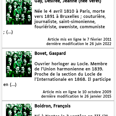
Gay, Désirée, Jeanne (née Véret)
Née le 4 avril 1810 à Paris, morte
vers 1891 à Bruxelles ; couturière,
journaliste, saint-simonienne,
fouriériste, oweniste, communiste
; (…)
Article mis en ligne le
7 février 2011
dernière modification le 26 juin 2022
Bovet, Gaspard
Ouvrier horloger au Locle. Membre
de l’Union harmonienne en 1839.
Proche de la section du Locle de
l’Internationale en 1868. Il participe
en (…)
Article mis en ligne le
10 octobre 2009
dernière modification le 26 janvier 2015
Boidron, François