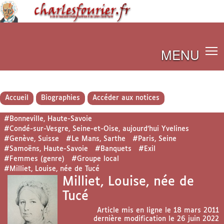
MENU
Accueil
Biographies
Accéder aux notices
#Bonneville, Haute-Savoie
#Condé-sur-Vesgre, Seine-et-Oise, aujourd’hui Yvelines
#Genève, Suisse
#Le Mans, Sarthe
#Paris, Seine
#Samoëns, Haute-Savoie
#Banquets
#Exil
#Femmes (genre)
#Groupe local
#Milliet, Louise, née de Tucé
Milliet, Louise, née de
Tucé
Article mis en ligne le
18 mars 2011
dernière modification le 26 juin 2022