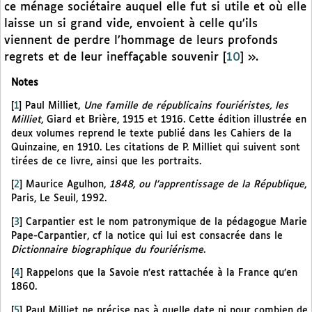
ce ménage sociétaire auquel elle fut si utile et où elle
laisse un si grand vide, envoient à celle qu’ils
viennent de perdre l’hommage de leurs profonds
regrets et de leur ineffaçable souvenir
[
10
]
».
Notes
[
1
]
Paul Milliet,
Une famille de républicains fouriéristes, les
Milliet
, Giard et Brière, 1915 et 1916. Cette édition illustrée en
deux volumes reprend le texte publié dans les Cahiers de la
Quinzaine, en 1910. Les citations de P. Milliet qui suivent sont
tirées de ce livre, ainsi que les portraits.
[
2
]
Maurice Agulhon,
1848, ou l’apprentissage de la République
,
Paris, Le Seuil, 1992.
[
3
]
Carpantier est le nom patronymique de la pédagogue Marie
Pape-Carpantier, cf la notice qui lui est consacrée dans le
Dictionnaire biographique du fouriérisme
.
[
4
]
Rappelons que la Savoie n’est rattachée à la France qu’en
1860.
[
5
]
Paul Milliet ne précise pas à quelle date ni pour combien de