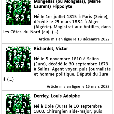
Mongellas (ou Mongelas), (Marie
Laurent) Hippolyte
Né le 1er juillet 1815 à Paris (Seine),
décédé le 29 mars 1884 à Alger
(Algérie). Magistrat aux Antilles, dans
les Côtes-du-Nord (auj. (…)
Article mis en ligne le
18 décembre 2022
Richardet, Victor
Né le 5 novembre 1810 à Salins
(Jura), décédé le 30 septembre 1879
à Salins. Agent voyer, puis journaliste
et homme politique. Député du Jura
à (…)
Article mis en ligne le
16 mars 2022
Derriey, Louis Adolphe
Né à Dole (Jura) le 10 septembre
1803. Chirurgien aide-major, puis