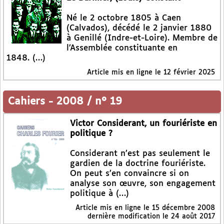
Né le 2 octobre 1805 à Caen
(Calvados), décédé le 2 janvier 1880
à Genillé (Indre-et-Loire). Membre de
l’Assemblée constituante en
1848. (…)
Article mis en ligne le
12 février 2025
Cahiers
-
2008 / n° 19
Victor Considerant, un fouriériste en
politique ?
Considerant n’est pas seulement le
gardien de la doctrine fouriériste.
On peut s’en convaincre si on
analyse son œuvre, son engagement
politique à (…)
Article mis en ligne le
15 décembre 2008
dernière modification le 24 août 2017