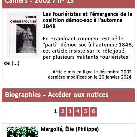
Cahiers
-
2002 / n° 13
Les fouriéristes et l’émergence de la
coalition démoc-soc à l’automne
1848
En examinant comment est né le
"parti" démoc-soc à l’automne 1848,
cet article insiste sur le rôle joué
par plusieurs militants fouriéristes
de (…)
Article mis en ligne le
décembre 2002
dernière modification le 20 janvier 2024
Biographies
-
Accéder aux notices
1
2
3
4
5
6
Margollé, Élie (Philippe)