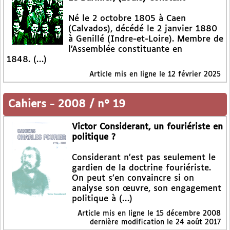
Né le 2 octobre 1805 à Caen
(Calvados), décédé le 2 janvier 1880
à Genillé (Indre-et-Loire). Membre de
l’Assemblée constituante en
1848. (…)
Article mis en ligne le
12 février 2025
Cahiers
-
2008 / n° 19
Victor Considerant, un fouriériste en
politique ?
Considerant n’est pas seulement le
gardien de la doctrine fouriériste.
On peut s’en convaincre si on
analyse son œuvre, son engagement
politique à (…)
Article mis en ligne le
15 décembre 2008
dernière modification le 24 août 2017