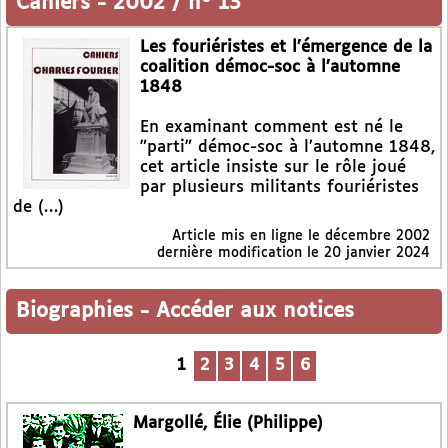
Cahiers
-
2002 / n° 13
Les fouriéristes et l’émergence de la
coalition démoc-soc à l’automne
1848
En examinant comment est né le
"parti" démoc-soc à l’automne 1848,
cet article insiste sur le rôle joué
par plusieurs militants fouriéristes
de (…)
Article mis en ligne le
décembre 2002
dernière modification le 20 janvier 2024
Biographies
-
Accéder aux notices
1
2
3
4
5
6
Margollé, Élie (Philippe)