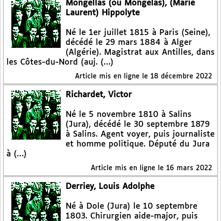
Mongellas (ou Mongelas), (Marie
Laurent) Hippolyte
Né le 1er juillet 1815 à Paris (Seine),
décédé le 29 mars 1884 à Alger
(Algérie). Magistrat aux Antilles, dans
les Côtes-du-Nord (auj. (…)
Article mis en ligne le
18 décembre 2022
Richardet, Victor
Né le 5 novembre 1810 à Salins
(Jura), décédé le 30 septembre 1879
à Salins. Agent voyer, puis journaliste
et homme politique. Député du Jura
à (…)
Article mis en ligne le
16 mars 2022
Derriey, Louis Adolphe
Né à Dole (Jura) le 10 septembre
1803. Chirurgien aide-major, puis