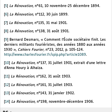
[
5
]
La Rénovation,
n°61, 10 novembre-25 décembre 1894.
[
6
]
La Rénovation,
n°112, 30 juin 1899.
[
7
]
La Rénovation,
n°135, 31 mai 1901.
[
8
]
La Rénovation,
n°138, 31 août 1901.
[
9
]
Bernard Desmars, « Comment l’École sociétaire finit. Les
derniers militants fouriéristes, des années 1880 aux années
1930 »,
Cahiers Fourier,
n°23, 2012, p. 105-124.
http://www.charlesfourier.fr/spip.php?article1089
.
[
10
]
La Rénovation,
n°137, 31 juillet 1901, extrait d’une lettre
d’Anna Houry à Alhaiza.
[
11
]
La Rénovation,
n°162, 31 août 1903.
[
12
]
La Rénovation,
n°161, 31 juillet 1903.
[
13
]
La Rénovation,
n°143, 31 janvier 1902.
[
14
]
La Rénovation,
n°198, novembre-décembre 1906.