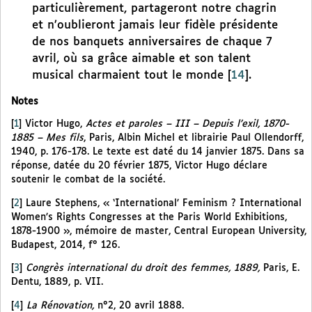
particulièrement, partageront notre chagrin
et n’oublieront jamais leur fidèle présidente
de nos banquets anniversaires de chaque 7
avril, où sa grâce aimable et son talent
musical charmaient tout le monde
[
14
]
.
Notes
[
1
]
Victor Hugo,
Actes et paroles – III – Depuis l’exil, 1870-
1885 – Mes fils
, Paris, Albin Michel et librairie Paul Ollendorff,
1940, p. 176-178. Le texte est daté du 14 janvier 1875. Dans sa
réponse, datée du 20 février 1875, Victor Hugo déclare
soutenir le combat de la société.
[
2
]
Laure Stephens, « ‘International’ Feminism ? International
Women’s Rights Congresses at the Paris World Exhibitions,
1878-1900 », mémoire de master, Central European University,
Budapest, 2014, f° 126.
[
3
]
Congrès international du droit des femmes, 1889,
Paris, E.
Dentu, 1889, p. VII.
[
4
]
La Rénovation,
n°2, 20 avril 1888.