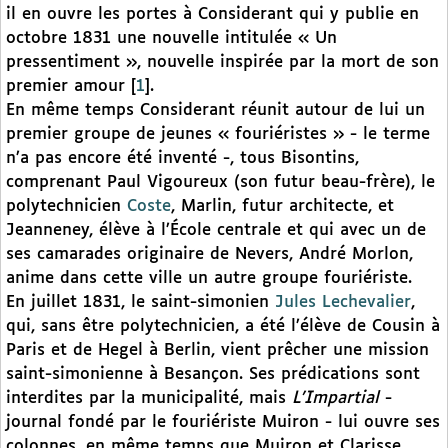
il en ouvre les portes à Considerant qui y publie en
octobre 1831 une nouvelle intitulée « Un
pressentiment », nouvelle inspirée par la mort de son
premier amour
[
1
]
.
En même temps Considerant réunit autour de lui un
premier groupe de jeunes « fouriéristes » - le terme
n’a pas encore été inventé -, tous Bisontins,
comprenant Paul Vigoureux (son futur beau-frère), le
polytechnicien
Coste
, Marlin, futur architecte, et
Jeanneney, élève à l’École centrale et qui avec un de
ses camarades originaire de Nevers, André Morlon,
anime dans cette ville un autre groupe fouriériste.
En juillet 1831, le saint-simonien
Jules Lechevalier
,
qui, sans être polytechnicien, a été l’élève de Cousin à
Paris et de Hegel à Berlin, vient prêcher une mission
saint-simonienne à Besançon. Ses prédications sont
interdites par la municipalité, mais
L’Impartial
-
journal fondé par le fouriériste Muiron - lui ouvre ses
colonnes, en même temps que Muiron et Clarisse