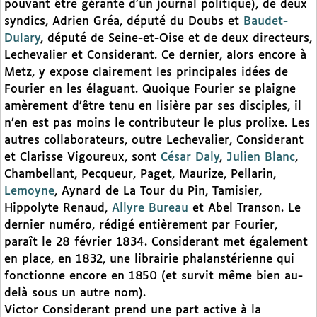
pouvant être gérante d’un journal politique), de deux
syndics, Adrien Gréa, député du Doubs et
Baudet-
Dulary
, député de Seine-et-Oise et de deux directeurs,
Lechevalier et Considerant. Ce dernier, alors encore à
Metz, y expose clairement les principales idées de
Fourier en les élaguant. Quoique Fourier se plaigne
amèrement d’être tenu en lisière par ses disciples, il
n’en est pas moins le contributeur le plus prolixe. Les
autres collaborateurs, outre Lechevalier, Considerant
et Clarisse Vigoureux, sont
César Daly
,
Julien Blanc
,
Chambellant, Pecqueur, Paget, Maurize, Pellarin,
Lemoyne
, Aynard de La Tour du Pin, Tamisier,
Hippolyte Renaud,
Allyre Bureau
et Abel Transon. Le
dernier numéro, rédigé entièrement par Fourier,
paraît le 28 février 1834. Considerant met également
en place, en 1832, une librairie phalanstérienne qui
fonctionne encore en 1850 (et survit même bien au-
delà sous un autre nom).
Victor Considerant prend une part active à la