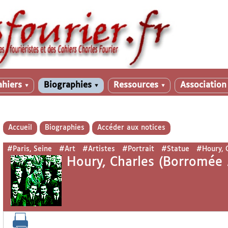
ahiers
Biographies
Ressources
Associatio
▼
▼
▼
Accueil
Biographies
Accéder aux notices
#Paris, Seine
#Art
#Artistes
#Portrait
#Statue
#Houry, 
Houry, Charles (Borromée 