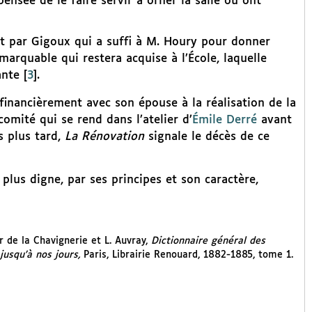
pensée de le faire servir à orner la salle où ont
nt par Gigoux qui a suffi à M. Houry pour donner
marquable qui restera acquise à l’École, laquelle
ante
[
3
]
.
financièrement avec son épouse à la réalisation de la
omité qui se rend dans l’atelier d’
Émile Derré
avant
s plus tard,
La Rénovation
signale le décès de ce
plus digne, par ses principes et son caractère,
r de la Chavignerie et L. Auvray,
Dictionnaire général des
 jusqu’à nos jours,
Paris, Librairie Renouard, 1882-1885, tome 1.