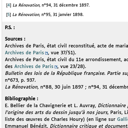
[
4
]
La Rénovation,
n°94, 31 décembre 1897.
[
5
]
La Rénovation,
n°95, 31 janvier 1898.
P.S. :
Sources :
Archives de Paris, état civil reconstitué, acte de mari
Archives de Paris
, vue 37/51).
Archives de Paris, état civil du 11e arrondissement, a
des
Archives de Paris
, vue 23/28).
Bulletin des lois de la République française. Partie 
n°673, p. 937.
La Rénovation,
n°88, 30 juin 1897 ; n°94, 31 décembr
Bibliographie :
E. Bellier de la Chavignerie et L. Auvray,
Dictionnaire 
l’origine des arts du dessin jusqu’à nos jours,
Paris, 
liste des œuvres de Charles Houry) (en ligne sur
Galli
Emmanuel Bénézit,
Dictionnaire critique et documenta