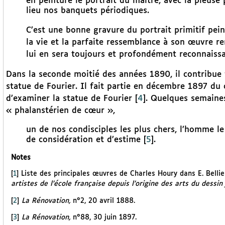
en peinture le portrait du maître, avec la pieuse 
lieu nos banquets périodiques.
C’est une bonne gravure du portrait primitif pei
la vie et la parfaite ressemblance à son œuvre re
lui en sera toujours et profondément reconnaiss
Dans la seconde moitié des années 1890, il contribue 
statue de Fourier. Il fait partie en décembre 1897 du c
d’examiner la statue de Fourier
[
4
]
. Quelques semaine
« phalanstérien de cœur »,
un de nos condisciples les plus chers, l’homme le 
de considération et d’estime
[
5
]
.
Notes
[
1
]
Liste des principales œuvres de Charles Houry dans E. Bellie
artistes de l’école française depuis l’origine des arts du dessin
[
2
]
La Rénovation,
n°2, 20 avril 1888.
[
3
]
La Rénovation,
n°88, 30 juin 1897.