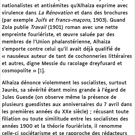
nationalistes et antisémites qu’Alhaiza exprime avec
virulence dans
La Rénovation
et dans des brochures
(par exemple
Juifs et francs-maçons
, 1903). Quand
Zola publie
Travail
(1901) roman avec une nette
empreinte fouriériste, et œuvre saluée par des
membres de l’Union phalanstérienne, Alhaiza
s’emporte contre celui qu’il avait déjà qualifié de
« nauséeux auteur de tant de cochonneries littéraires
et autres, digne Messie du racolage dreyfusard et
cosmopolite »
[
1
]
.
Alhaiza dénonce violemment les socialistes, surtout
Jaurès, sa sévérité étant moins grande à l’égard de
Jules Guesde (on observe même la présence de
plusieurs guesdistes aux anniversaires du 7 avril dans
les premières années du XXe siècle) ; récusant toute
filiation ou toute similitude entre les socialistes des
années 1900 et la théorie fouriériste, il renomme
celle-ci sociétarisme et se rapproche des rédacteurs