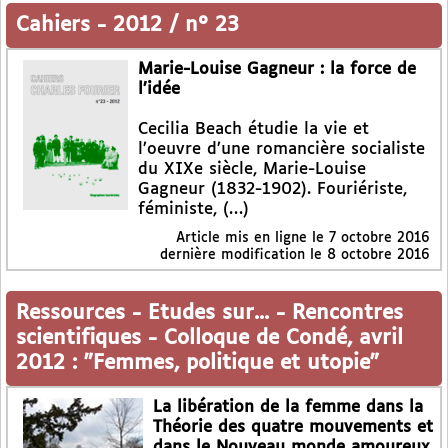
Cahiers
-
2012 / n° 23
Marie-Louise Gagneur : la force de
l’idée
Cecilia Beach étudie la vie et
l’oeuvre d’une romancière socialiste
du XIXe siècle, Marie-Louise
Gagneur (1832-1902). Fouriériste,
féministe, (…)
Article mis en ligne le
7 octobre 2016
dernière modification le 8 octobre 2016
Ressources
-
Etudes sur...
-
Rencontres
scientifiques
-
Colloque de Condé, avril
2012 : "Femmes, politique et utopie"
La libération de la femme dans la
Théorie des quatre mouvements et
dans le Nouveau monde amoureux