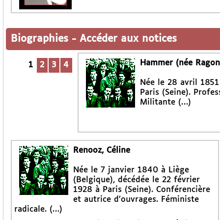
Biographies
-
Accéder aux notices
Hammer (née Ragon d
1
2
3
4
Née le 28 avril 1851
Paris (Seine). Profe
Militante (…)
Renooz, Céline
Née le 7 janvier 1840 à Liège
(Belgique), décédée le 22 février
1928 à Paris (Seine). Conférencière
et autrice d’ouvrages. Féministe
radicale. (…)