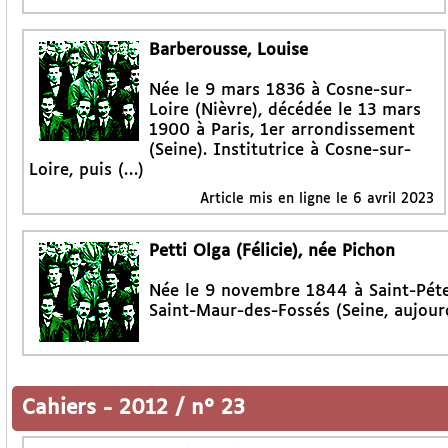
Barberousse, Louise
Née le 9 mars 1836 à Cosne-sur-
Loire (Nièvre), décédée le 13 mars
1900 à Paris, 1er arrondissement
(Seine). Institutrice à Cosne-sur-
Loire, puis (…)
Article mis en ligne le
6 avril 2023
Petti Olga (Félicie), née Pichon
Née le 9 novembre 1844 à Saint-Péte
Saint-Maur-des-Fossés (Seine, aujour
Cahiers
-
2012 / n° 23