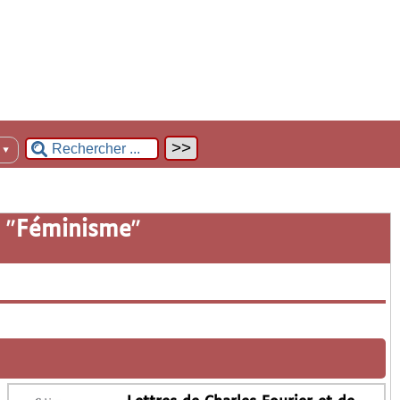
n
▼
 "
Féminisme
"