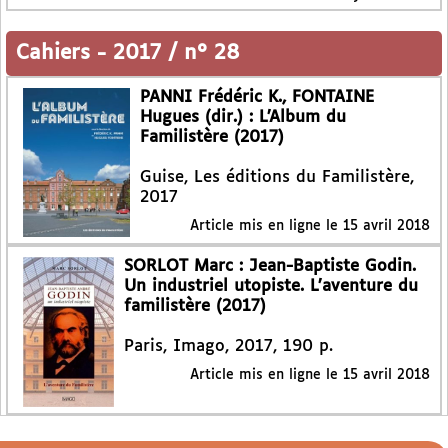
Cahiers
-
2017 / n° 28
PANNI Frédéric K., FONTAINE
Hugues (dir.) : L’Album du
Familistère (2017)
Guise, Les éditions du Familistère,
2017
Article mis en ligne le
15 avril 2018
SORLOT Marc : Jean-Baptiste Godin.
Un industriel utopiste. L’aventure du
familistère (2017)
Paris, Imago, 2017, 190 p.
Article mis en ligne le
15 avril 2018