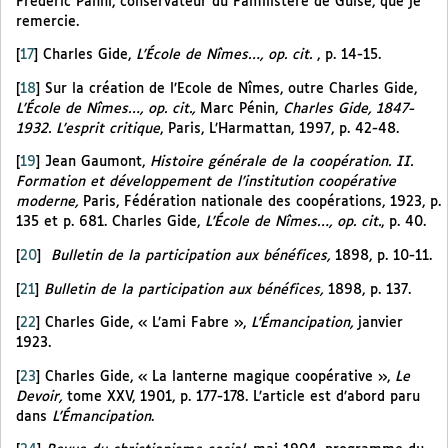
Frédéric Panni, conservateur du Familistère de Guise, que je
remercie.
[
17
]
Charles Gide,
L’École de Nîmes…, op. cit.
, p. 14-15.
[
18
]
Sur la création de l’Ecole de Nîmes, outre Charles Gide,
L’École de Nîmes…, op. cit.,
Marc Pénin,
Charles Gide, 1847-
1932. L’esprit critique
, Paris, L’Harmattan, 1997, p. 42-48.
[
19
]
Jean Gaumont,
Histoire générale de la coopération. II.
Formation et développement de l’institution coopérative
moderne,
Paris, Fédération nationale des coopérations, 1923, p.
135 et p. 681. Charles Gide,
L’École de Nîmes…, op. cit.
, p. 40.
[
20
]
Bulletin de la participation aux bénéfices,
1898, p. 10-11.
[
21
]
Bulletin de la participation aux bénéfices,
1898, p. 137.
[
22
]
Charles Gide, « L’ami Fabre »,
L’Émancipation,
janvier
1923.
[
23
]
Charles Gide, « La lanterne magique coopérative »,
Le
Devoir,
tome XXV, 1901, p. 177-178. L’article est d’abord paru
dans
L’Émancipation
.