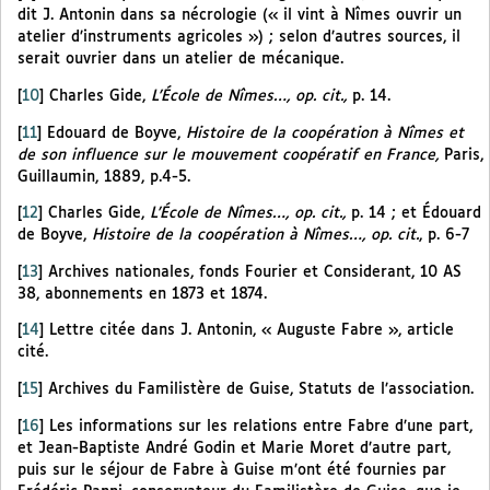
dit J. Antonin dans sa nécrologie (« il vint à Nîmes ouvrir un
atelier d’instruments agricoles ») ; selon d’autres sources, il
serait ouvrier dans un atelier de mécanique.
[
10
]
Charles Gide,
L’École de Nîmes…, op. cit.,
p. 14.
[
11
]
Edouard de Boyve,
Histoire de la coopération à Nîmes et
de son influence sur le mouvement coopératif en France,
Paris,
Guillaumin, 1889, p.4-5.
[
12
]
Charles Gide,
L’École de Nîmes…, op. cit.,
p. 14 ; et Édouard
de Boyve,
Histoire de la coopération à Nîmes…, op. cit.
, p. 6-7
[
13
]
Archives nationales, fonds Fourier et Considerant, 10 AS
38, abonnements en 1873 et 1874.
[
14
]
Lettre citée dans J. Antonin, « Auguste Fabre », article
cité.
[
15
]
Archives du Familistère de Guise, Statuts de l’association.
[
16
]
Les informations sur les relations entre Fabre d’une part,
et Jean-Baptiste André Godin et Marie Moret d’autre part,
puis sur le séjour de Fabre à Guise m’ont été fournies par