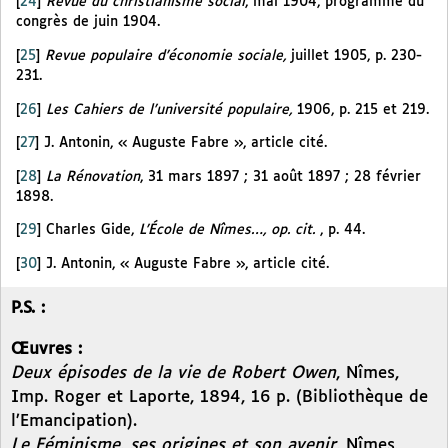
[
24
]
Revue du christianisme social
, mai 1904, programme du
congrès de juin 1904.
[
25
]
Revue populaire d’économie sociale,
juillet 1905, p. 230-
231.
[
26
]
Les Cahiers de l’université populaire,
1906, p. 215 et 219.
[
27
]
J. Antonin, « Auguste Fabre », article cité.
[
28
]
La Rénovation
, 31 mars 1897 ; 31 août 1897 ; 28 février
1898.
[
29
]
Charles Gide,
L’École de Nîmes…, op. cit.
, p. 44.
[
30
]
J. Antonin, « Auguste Fabre », article cité.
P.S. :
Œuvres :
Deux épisodes de la vie de Robert Owen
, Nîmes,
Imp. Roger et Laporte, 1894, 16 p. (Bibliothèque de
l’Emancipation).
Le Féminisme, ses origines et son avenir,
Nîmes,