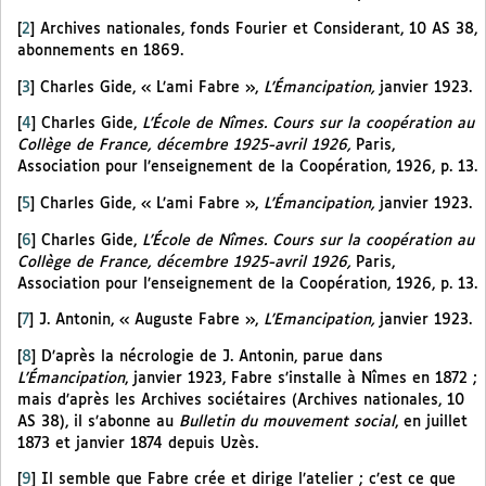
[
2
]
Archives nationales, fonds Fourier et Considerant, 10 AS 38,
abonnements en 1869.
[
3
]
Charles Gide, « L’ami Fabre »,
L’Émancipation,
janvier 1923.
[
4
]
Charles Gide,
L’École de Nîmes. Cours sur la coopération au
Collège de France, décembre 1925-avril 1926,
Paris,
Association pour l’enseignement de la Coopération, 1926, p. 13.
[
5
]
Charles Gide, « L’ami Fabre »,
L’Émancipation,
janvier 1923.
[
6
]
Charles Gide,
L’École de Nîmes. Cours sur la coopération au
Collège de France, décembre 1925-avril 1926,
Paris,
Association pour l’enseignement de la Coopération, 1926, p. 13.
[
7
]
J. Antonin, « Auguste Fabre »,
L’Emancipation,
janvier 1923.
[
8
]
D’après la nécrologie de J. Antonin, parue dans
L’Émancipation
, janvier 1923, Fabre s’installe à Nîmes en 1872 ;
mais d’après les Archives sociétaires (Archives nationales, 10
AS 38), il s’abonne au
Bulletin du mouvement social
, en juillet
1873 et janvier 1874 depuis Uzès.
[
9
]
Il semble que Fabre crée et dirige l’atelier ; c’est ce que