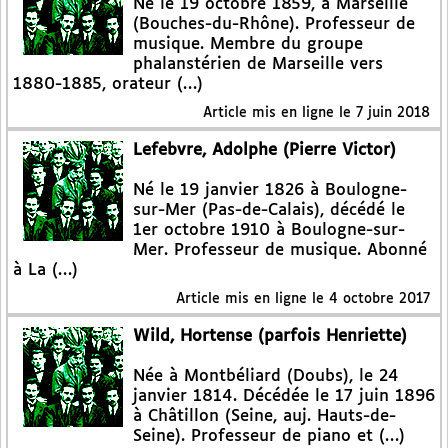
Né le 19 octobre 1859, à Marseille
(Bouches-du-Rhône). Professeur de
musique. Membre du groupe
phalanstérien de Marseille vers
1880-1885, orateur (…)
Article mis en ligne le
7 juin 2018
Lefebvre, Adolphe (Pierre Victor)
Né le 19 janvier 1826 à Boulogne-
sur-Mer (Pas-de-Calais), décédé le
1er octobre 1910 à Boulogne-sur-
Mer. Professeur de musique. Abonné
à La (…)
Article mis en ligne le
4 octobre 2017
Wild, Hortense (parfois Henriette)
Née à Montbéliard (Doubs), le 24
janvier 1814. Décédée le 17 juin 1896
à Châtillon (Seine, auj. Hauts-de-
Seine). Professeur de piano et (…)