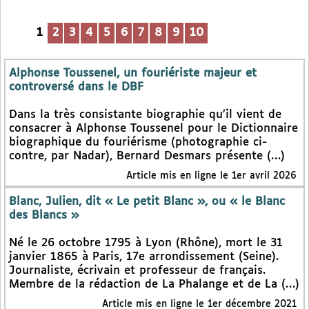
1
2
3
4
5
6
7
8
9
10
Alphonse Toussenel, un fouriériste majeur et
controversé dans le DBF
Dans la très consistante biographie qu’il vient de
consacrer à Alphonse Toussenel pour le Dictionnaire
biographique du fouriérisme (photographie ci-
contre, par Nadar), Bernard Desmars présente (…)
Article mis en ligne le 1er avril 2026
Blanc, Julien, dit « Le petit Blanc », ou « le Blanc
des Blancs »
Né le 26 octobre 1795 à Lyon (Rhône), mort le 31
janvier 1865 à Paris, 17e arrondissement (Seine).
Journaliste, écrivain et professeur de français.
Membre de la rédaction de La Phalange et de La (…)
Article mis en ligne le 1er décembre 2021