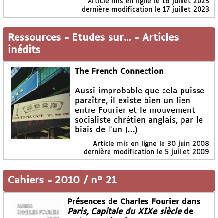
Article mis en ligne le
16 juillet 2023
dernière modification le 17 juillet 2023
Ressources
-
Etudes sur...
-
Articles
inédits
The French Connection
Aussi improbable que cela puisse
paraître, il existe bien un lien
entre Fourier et le mouvement
socialiste chrétien anglais, par le
biais de l’un (…)
Article mis en ligne le
30 juin 2008
dernière modification le 5 juillet 2009
Cahiers
-
2010 / n° 21
Présences de Charles Fourier dans
Paris, Capitale du XIXe siècle
de