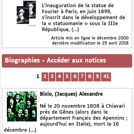
L’inauguration de la statue de
Fourier à Paris, en juin 1899,
s’inscrit dans le développement de
la « statuomanie » sous la IIIe
République, (…)
Article mis en ligne le
décembre 2000
dernière modification le 29 avril 2018
Biographies
-
Accéder aux notices
1
2
3
4
5
6
7
8
9
41
Bixio, (Jacques) Alexandre
Né le 20 novembre 1808 à Chiavari
près de Gênes (alors dans le
département français des Apennins ;
aujourd’hui en Italie), mort le 16
décembre (…)