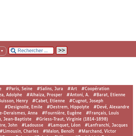
n
▼
e
#Paris, Seine
#Salins, Jura
#Art
#Coopération
za, Adolphe
#Alhaiza, Prosper
#Antoni, A.
#Barat, Etienne
uisson, Henry
#Cabet, Etienne
#Cugnot, Joseph
l
#Designolle, Emile
#Destrem, Hippolyte
#Devé, Alexandre
e-Deraismes, Anna
#Fournière, Eugène
#Français, Louis
, Jean-Baptiste
#Griess-Traut, Virginie (1814-1898)
re, John
#Ladousse
#Lamquet, Léon
#Lanfranchi, Jacques
#Limousin, Charles
#Malon, Benoît
#Marchand, Victor