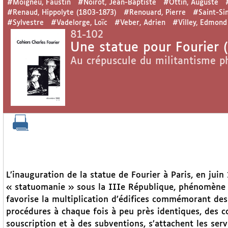
#Moigneu, Faustin
#Noirot, Jean-Baptiste
#Ottin, Auguste
#Renaud, Hippolyte (1803-1873)
#Renouard, Pierre
#Saint-Si
#Sylvestre
#Vadelorge, Loïc
#Veber, Adrien
#Villey, Edmond
81-102
Une statue pour Fourier (
Au crépuscule du militantisme p
L’inauguration de la statue de Fourier à Paris, en juin
« statuomanie » sous la IIIe République, phénomène 
favorise la multiplication d’édifices commémorant des
procédures à chaque fois à peu près identiques, des co
souscription et à des subventions, s’attachent les ser