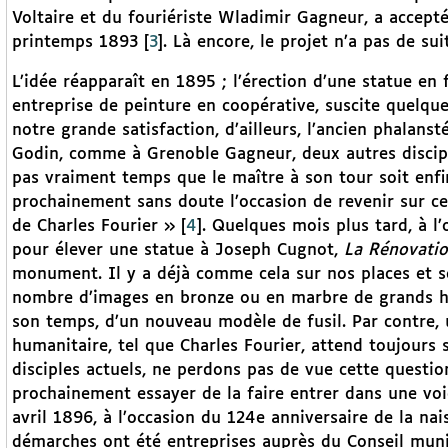
Voltaire et du fouriériste Wladimir Gagneur, a accepté 
printemps 1893
[
3
]
. Là encore, le projet n’a pas de sui
L’idée réapparaît en 1895 ; l’érection d’une statue en
entreprise de peinture en coopérative, suscite quelq
notre grande satisfaction, d’ailleurs, l’ancien phalans
Godin, comme à Grenoble Gagneur, deux autres disciples
pas vraiment temps que le maître à son tour soit enfi
prochainement sans doute l’occasion de revenir sur ce s
de Charles Fourier »
[
4
]
. Quelques mois plus tard, à l
pour élever une statue à Joseph Cugnot,
La Rénovati
monument. Il y a déjà comme cela sur nos places et s
nombre d’images en bronze ou en marbre de grands hom
son temps, d’un nouveau modèle de fusil. Par contre, u
humanitaire, tel que Charles Fourier, attend toujours 
disciples actuels, ne perdons pas de vue cette quest
prochainement essayer de la faire entrer dans une voi
avril 1896, à l’occasion du 124e anniversaire de la na
démarches ont été entreprises auprès du Conseil muni