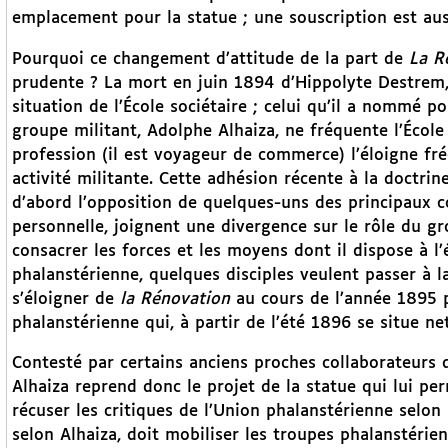
emplacement pour la statue ; une souscription est aus
Pourquoi ce changement d’attitude de la part de
La R
prudente ? La mort en juin 1894 d’Hippolyte Destrem,
situation de l’École sociétaire ; celui qu’il a nommé po
groupe militant, Adolphe Alhaiza, ne fréquente l’École
profession (il est voyageur de commerce) l’éloigne fr
activité militante. Cette adhésion récente à la doctrin
d’abord l’opposition de quelques-uns des principaux 
personnelle, joignent une divergence sur le rôle du gr
consacrer les forces et les moyens dont il dispose à l’
phalanstérienne, quelques disciples veulent passer à la
s’éloigner de
la Rénovation
au cours de l’année 1895 
phalanstérienne qui, à partir de l’été 1896 se situe net
Contesté par certains anciens proches collaborateurs 
Alhaiza reprend donc le projet de la statue qui lui perm
récuser les critiques de l’Union phalanstérienne selon 
selon Alhaiza, doit mobiliser les troupes phalanstéri