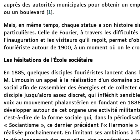
auprès des autorités municipales pour obtenir un emp
ou un boulevard
[
1
]
.
Mais, en même temps, chaque statue a son histoire sing
particulières. Celle de Fourier, à travers les difficul
l’inauguration et les visiteurs qu’il reçoit, permet d’
fouriériste autour de 1900, à un moment où on le cro
Les hésitations de l’École sociétaire
En 1885, quelques disciples fouriéristes lancent dans 
M. Limousin un appel à la réalisation d’un domaine so
social afin de rassembler des énergies et de collecter 
disciple jusqu’alors assez discret, qui infléchit sensi
voix au mouvement phalanstérien en fondant en 188
développer autour de cet organe une activité militant
c’est-à-dire de la forme sociale qui, dans la périodisati
« Sociantisme », ce dernier précédant l’« Harmonie » 
réalisée prochainement. En limitant ses ambitions à l’i