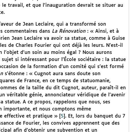
le travail, et que l’inauguration devrait se situer au
te.
 faveur de Jean Leclaire, qui a transformé son
ues commentaires dans
La Rénovation
: « Ainsi, et à
térien Jean Leclaire va avoir sa statue, comme à Guise
 de Charles Fourier qui ont déjà les leurs. N’est-il
n l’objet d’un soin au moins égal ? Nous aurons
ujet si intéressant pour l’École sociétaire : la statue
’occasion de la formation d’un comité qui s’est formé
on
s’étonne : « Cugnot aura sans doute son
quares de France, en ce temps de statuomanie,
mes de la taille du dit Cugnot, auteur, paraît-il en
n véritable génie, annonciateur véridique de l’avenir
sa statue. A ce propos, rappelons que nous, ses
ion importante, et nous comptons même
e effective et pratique »
[
5
]
. Et, lors du banquet du 7
issance de Fourier, les convives apprennent que des
cipal afin d’obtenir une subvention et un