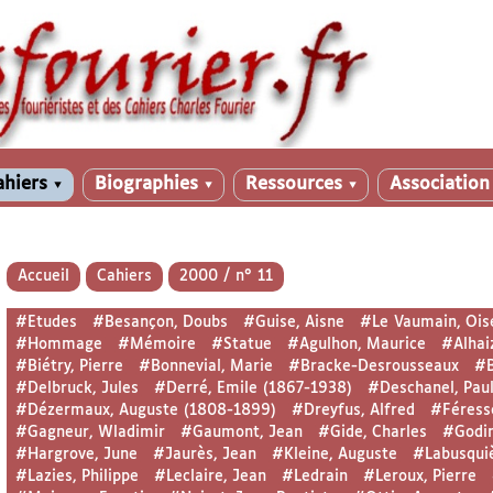
ahiers
Biographies
Ressources
Associatio
▼
▼
▼
Accueil
Cahiers
2000 / n° 11
#Etudes
#Besançon, Doubs
#Guise, Aisne
#Le Vaumain, Ois
#Hommage
#Mémoire
#Statue
#Agulhon, Maurice
#Alhai
#Biétry, Pierre
#Bonnevial, Marie
#Bracke-Desrousseaux
#B
#Delbruck, Jules
#Derré, Emile (1867-1938)
#Deschanel, Pau
#Dézermaux, Auguste (1808-1899)
#Dreyfus, Alfred
#Féress
#Gagneur, Wladimir
#Gaumont, Jean
#Gide, Charles
#Godin
#Hargrove, June
#Jaurès, Jean
#Kleine, Auguste
#Labusquiè
#Lazies, Philippe
#Leclaire, Jean
#Ledrain
#Leroux, Pierre