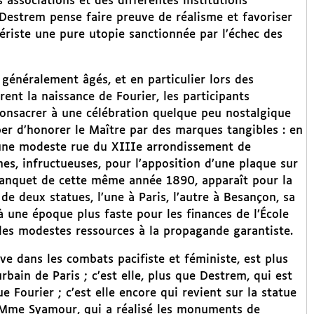
associations et des différentes institutions
, Destrem pense faire preuve de réalisme et favoriser
iériste une pure utopie sanctionnée par l’échec des
généralement âgés, et en particulier lors des
ent la naissance de Fourier, les participants
consacrer à une célébration quelque peu nostalgique
uper d’honorer le Maître par des marques tangibles : en
à une modeste rue du XIIIe arrondissement de
s, infructueuses, pour l’apposition d’une plaque sur
 banquet de cette même année 1890, apparaît pour la
e deux statues, l’une à Paris, l’autre à Besançon, sa
 à une époque plus faste pour les finances de l’École
r les modestes ressources à la propagande garantiste.
ive dans les combats pacifiste et féministe, est plus
rbain de Paris ; c’est elle, plus que Destrem, qui est
 Fourier ; c’est elle encore qui revient sur la statue
 Mme Syamour, qui a réalisé les monuments de