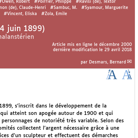
#Owen, Robert
#Poirrier, Philippe
#Ravisi (de), Textor
mon (de), Claude-Henri
#Sambuc, M.
#Syamour, Marguerite
#Vincent, Eliska
#Zola, Emile
4 juin 1899)
halanstérien
Article mis en ligne le
décembre 2000
dernière modification le 29 avril 2018
par
Desmars, Bernard
 1899, s’inscrit dans le développement de la
qui atteint son apogée autour de 1900 et qui
 personnages de notoriété très variable. Selon des
mités collectent l’argent nécessaire grâce à une
vices d’un sculpteur et effectuent des démarches