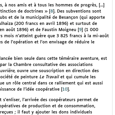
s, à nos amis et à tous les hommes de progrès, [...]
stinction de doctrines »
[
8
]
. Des subventions sont
ubs et de la municipalité de Besançon (qui apporte
Alhaiza (200 francs en avril 1896) et surtout de
t en août 1896) et de Faustin Moigneu
[
9
]
(1 000
rs mois n’atteint guère que 3 825 francs à la mi-août
 de l’opération et l’on envisage de réduire le
 lancée bien seule dans cette téméraire aventure, est
 par la Chambre consultative des associations
ouvrière
, ouvre une souscription en direction des
société de peinture
Le Travail
et qui cumule les
ue un rôle central dans ce ralliement qui est aussi
aissance de l’idée coopérative
[
10
]
.
t s’enliser, l’arrivée des coopérateurs permet de
coopératives de production et de consommation,
çues ; il faut y ajouter les dons individuels