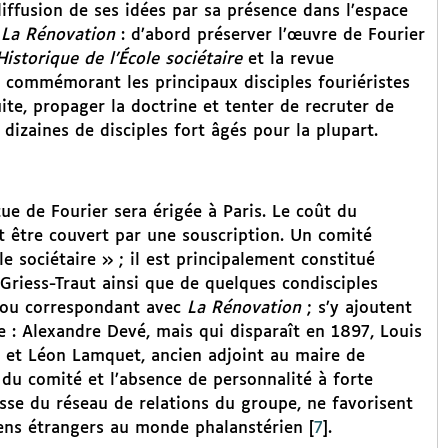
diffusion de ses idées par sa présence dans l’espace
r
La Rénovation
: d’abord préserver l’œuvre de Fourier
Historique de l’École sociétaire
et la revue
 commémorant les principaux disciples fouriéristes
ite, propager la doctrine et tenter de recruter de
zaines de disciples fort âgés pour la plupart.
ue de Fourier sera érigée à Paris. Le coût du
 être couvert par une souscription. Un comité
le sociétaire » ; il est principalement constitué
 Griess-Traut ainsi que de quelques condisciples
s ou correspondant avec
La Rénovation
; s’y ajoutent
e : Alexandre Devé, mais qui disparaît en 1897, Louis
7 et Léon Lamquet, ancien adjoint au maire de
u comité et l’absence de personnalité à forte
sse du réseau de relations du groupe, ne favorisent
tiens étrangers au monde phalanstérien
[
7
]
.