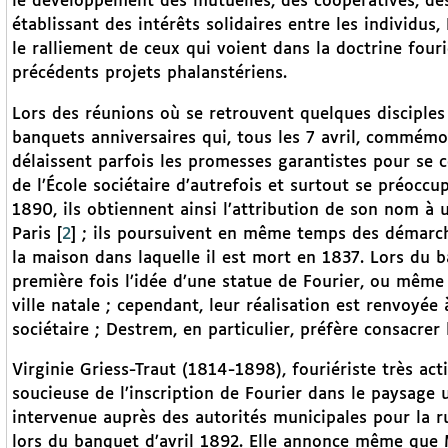
le développement des mutuelles, des coopératives, des 
établissant des intérêts solidaires entre les individus
le ralliement de ceux qui voient dans la doctrine four
précédents projets phalanstériens.
Lors des réunions où se retrouvent quelques disciples 
banquets anniversaires qui, tous les 7 avril, commémor
délaissent parfois les promesses garantistes pour se 
de l’École sociétaire d’autrefois et surtout se préocc
1890, ils obtiennent ainsi l’attribution de son nom 
Paris
[
2
]
; ils poursuivent en même temps des démarche
la maison dans laquelle il est mort en 1837. Lors du
première fois l’idée d’une statue de Fourier, ou même d
ville natale ; cependant, leur réalisation est renvoyée
sociétaire ; Destrem, en particulier, préfère consacre
Virginie Griess-Traut (1814-1898), fouriériste très act
soucieuse de l’inscription de Fourier dans le paysage u
intervenue auprès des autorités municipales pour la rue
lors du banquet d’avril 1892. Elle annonce même que