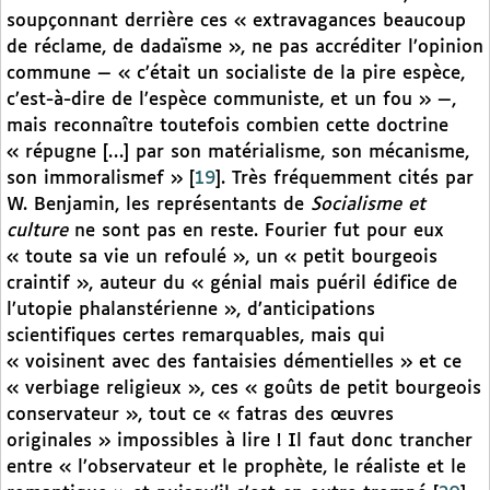
soupçonnant derrière ces « extravagances beaucoup
de réclame, de dadaïsme », ne pas accréditer l’opinion
commune — « c’était un socialiste de la pire espèce,
c’est-à-dire de l’espèce communiste, et un fou » —,
mais reconnaître toutefois combien cette doctrine
« répugne […] par son matérialisme, son mécanisme,
son immoralismef »
[
19
]
. Très fréquemment cités par
W. Benjamin, les représentants de
Socialisme et
culture
ne sont pas en reste. Fourier fut pour eux
« toute sa vie un refoulé », un « petit bourgeois
craintif », auteur du « génial mais puéril édifice de
l’utopie phalanstérienne », d’anticipations
scientifiques certes remarquables, mais qui
« voisinent avec des fantaisies démentielles » et ce
« verbiage religieux », ces « goûts de petit bourgeois
conservateur », tout ce « fatras des œuvres
originales » impossibles à lire ! Il faut donc trancher
entre « l’observateur et le prophète, le réaliste et le