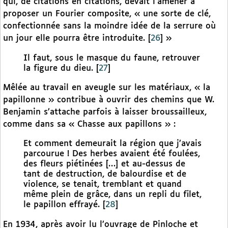
qui, de citations en citations, devait l’amener à
proposer un Fourier composite, « une sorte de clé,
confectionnée sans la moindre idée de la serrure où
un jour elle pourra être introduite.
[
26
]
»
Il faut, sous le masque du faune, retrouver
la figure du dieu.
[
27
]
Mêlée au travail en aveugle sur les matériaux, « la
papillonne » contribue à ouvrir des chemins que W.
Benjamin s’attache parfois à laisser broussailleux,
comme dans sa « Chasse aux papillons » :
Et comment demeurait la région que j’avais
parcourue ! Des herbes avaient été foulées,
des fleurs piétinées […] et au-dessus de
tant de destruction, de balourdise et de
violence, se tenait, tremblant et quand
même plein de grâce, dans un repli du filet,
le papillon effrayé.
[
28
]
En 1934, après avoir lu l’ouvrage de Pinloche et