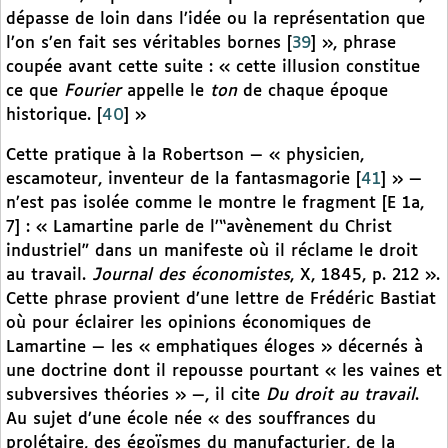
dépasse de loin dans l’idée ou la représentation que
l’on s’en fait ses véritables bornes
[
39
]
», phrase
coupée avant cette suite : « cette illusion constitue
ce que
Fourier
appelle le
ton
de chaque époque
historique.
[
40
]
»
Cette pratique à la Robertson — « physicien,
escamoteur, inventeur de la fantasmagorie
[
41
]
» —
n’est pas isolée comme le montre le fragment [E 1a,
7] : « Lamartine parle de l’“avènement du Christ
industriel” dans un manifeste où il réclame le droit
au travail.
Journal des économistes
, X, 1845, p. 212 ».
Cette phrase provient d’une lettre de Frédéric Bastiat
où pour éclairer les opinions économiques de
Lamartine — les « emphatiques éloges » décernés à
une doctrine dont il repousse pourtant « les vaines et
subversives théories » —, il cite
Du droit au travail
.
Au sujet d’une école née « des souffrances du
prolétaire, des égoïsmes du manufacturier, de la