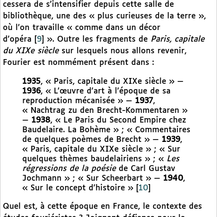
cessera de s’intensifier depuis cette salle de
bibliothèque, une des « plus curieuses de la terre »,
où l’on travaille « comme dans un décor
d’opéra
[
9
]
». Outre les fragments de
Paris, capitale
du XIXe siècle
sur lesquels nous allons revenir,
Fourier est nommément présent dans :
1935
, « Paris, capitale du XIXe siècle » —
1936
, « L’œuvre d’art à l’époque de sa
reproduction mécanisée » —
1937
,
« Nachtrag zu den Brecht-Kommentaren »
—
1938
, « Le Paris du Second Empire chez
Baudelaire. La Bohème » ; « Commentaires
de quelques poèmes de Brecht » —
1939
,
« Paris, capitale du XIXe siècle » ; « Sur
quelques thèmes baudelairiens » ; «
Les
régressions de la poésie
de Carl Gustav
Jochmann » ; « Sur Scheerbart » —
1940
,
« Sur le concept d’histoire »
[
10
]
Quel est, à cette époque en France, le contexte des