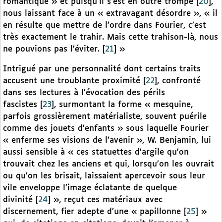
romantique » et puisqu’il s’est en outre trompé
[
20
]
,
nous laissant face à un « extravagant désordre », « il
en résulte que mettre de l’ordre dans Fourier, c’est
très exactement le trahir. Mais cette trahison-là, nous
ne pouvions pas l’éviter.
[
21
]
»
Intrigué par une personnalité dont certains traits
accusent une troublante proximité
[
22
]
, confronté
dans ses lectures à l’évocation des périls
fascistes
[
23
]
, surmontant la forme « mesquine,
parfois grossièrement matérialiste, souvent puérile
comme des jouets d’enfants » sous laquelle Fourier
« enferme ses visions de l’avenir », W. Benjamin, lui
aussi sensible à « ces statuettes d’argile qu’on
trouvait chez les anciens et qui, lorsqu’on les ouvrait
ou qu’on les brisait, laissaient apercevoir sous leur
vile enveloppe l’image éclatante de quelque
divinité
[
24
]
», reçut ces matériaux avec
discernement, fier adepte d’une « papillonne
[
25
]
»