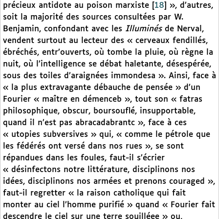
précieux antidote au poison marxiste
[
18
]
», d’autres,
soit la majorité des sources consultées par W.
Benjamin, confondant avec les
Illuminés
de Nerval,
vendent surtout au lecteur des « cerveaux fendillés,
ébréchés, entr’ouverts, où tombe la pluie, où règne la
nuit, où l’intelligence se débat haletante, désespérée,
sous des toiles d’araignées immondesa ». Ainsi, face à
« la plus extravagante débauche de pensée » d’un
Fourier « maître en démenceb », tout son « fatras
philosophique, obscur, boursouflé, insupportable,
quand il n’est pas abracadabrantc », face à ces
« utopies subversives » qui, « comme le pétrole que
les fédérés ont versé dans nos rues », se sont
répandues dans les foules, faut-il s’écrier
« désinfectons notre littérature, disciplinons nos
idées, disciplinons nos armées et prenons couraged »,
faut-il regretter « la raison catholique qui fait
monter au ciel l’homme purifié » quand « Fourier fait
descendre le ciel sur une terre souilléee » ou,