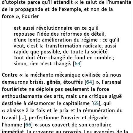
d’utopiste parce qu’il attendit « le salut de l’humanité
de la propagande et de l’exemple, et non de la
force », Fourier
est aussi révolutionnaire en ce qu’il
repousse l’idée des réformes de détail,
d’une lente amélioration du régime : ce qu’il
veut, c’est la transformation radicale, aussi
rapide que possible, de toute la société.
Tout doit être changé de fond en comble ;
sinon, rien n’est changé.
[
63
]
Contre « la méchante mécanique civilisée où nous
demeurons brisés, gênés, étouffés
[
64
]
», l’arsenal
fouriériste ne déploie pas seulement la force
enthousiasmante des arts, mais une critique aiguë
destinée à désamorcer le capitalisme
[
65
]
, qui
« abaisse à la fois et le prix et la rémunération du
travail […], perfectionne l’ouvrier et dégrade
l’homme
[
66
]
» sous couvert de son corollaire
immédiat, la croyance au progrès. Les avancées de la