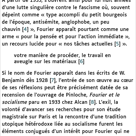
A partir de 1933, s’ouvrent ainsi pour lui huit années
d’une lutte singulière contre le fascisme où, souvent
dépeint comme « type accompli du petit bourgeois
de l’époque, antisémite, anglophobe, un peu
chauvin
[
4
]
», Fourier apparaît pourtant comme une
arme « pour la pensée et pour l’action immédiate »,
un recours lucide pour « nos tâches actuelles
[
5
]
».
votre manière de procéder, le travail en
aveugle sur les matériaux
[
6
]
Si le nom de Fourier apparaît dans les écrits de W.
Benjamin dès 1928
[
7
]
, l’entrée de son œuvre au cœur
de ses réflexions peut être précisément datée de sa
recension de l’ouvrage de Pinloche,
Fourier et le
socialisme
paru en 1933 chez Alcan
[
8
]
. L’exil, la
volonté d’avancer ses recherches pour son étude
magistrale sur Paris et la rencontre d’une tradition
utopique hétérodoxe liée au socialisme furent les
éléments conjugués d’un intérêt pour Fourier qui ne