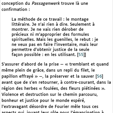
conception du
Passagenwerk
trouve là une
confirmation :
La méthode de ce travail : le montage
littéraire. Je n’ai rien à dire. Seulement à
montrer. Je ne vais rien dérober de
précieux ni m’approprier des formules
spirituelles. Mais les guenilles, le rebut : je
ne veux pas en faire l’inventaire, mais leur
permettre d’obtenir justice de la seule
façon possible : en les utilisant.
[
55
]
]
S’assurer d’abord de la prise — « tremblant et quand
même plein de grâce, dans un repli du filet, le
papillon effrayé » —, la préserver et la sauver
[
56
]
avant que de s’en retourner, à contre-courant, dans la
région des herbes « foulées, des fleurs piétinées ».
Violence et destruction sur le chemin parcouru,
bonheur et justice pour le monde espéré,
l’extravagant désordre de Fourier mêle tous ces
aspects qui, jouant leur rôle pour l’émancipation à