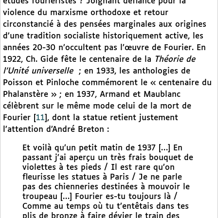
études fouriéristes ? Joignant défiance pour la
violence du marxisme orthodoxe et retour
circonstancié à des pensées marginales aux origines
d’une tradition socialiste historiquement active, les
années 20-30 n’occultent pas l’œuvre de Fourier. En
1922, Ch. Gide fête le centenaire de la
Théorie de
l’Unité universelle
; en 1933, les anthologies de
Poisson et Pinloche commémorent le « centenaire du
Phalanstère » ; en 1937, Armand et Maublanc
célèbrent sur le même mode celui de la mort de
Fourier
[
11
]
, dont la statue retient justement
l’attention d’André Breton :
Et voilà qu’un petit matin de 1937 […] En
passant j’ai aperçu un très frais bouquet de
violettes à tes pieds / Il est rare qu’on
fleurisse les statues à Paris / Je ne parle
pas des chienneries destinées à mouvoir le
troupeau […] Fourier es-tu toujours là /
Comme au temps où tu t’entêtais dans tes
plis de bronze à faire dévier le train des