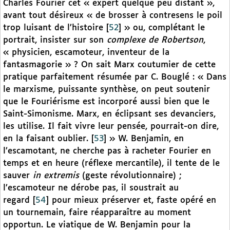
Charles Fourier cet « expert quelque peu distant »,
avant tout désireux « de brosser à contresens le poil
trop luisant de l’histoire
[
52
]
» ou, complétant le
portrait, insister sur son
complexe de Robertson
,
« physicien, escamoteur, inventeur de la
fantasmagorie » ? On sait Marx coutumier de cette
pratique parfaitement résumée par C. Bouglé : « Dans
le marxisme, puissante synthèse, on peut soutenir
que le Fouriérisme est incorporé aussi bien que le
Saint-Simonisme. Marx, en éclipsant ses devanciers,
les utilise. Il fait vivre leur pensée, pourrait-on dire,
en la faisant oublier.
[
53
]
» W. Benjamin, en
l’escamotant, ne cherche pas à racheter Fourier en
temps et en heure (réflexe mercantile), il tente de le
sauver
in extremis
(geste révolutionnaire) ;
l’escamoteur ne dérobe pas, il soustrait au
regard
[
54
]
pour mieux préserver et, faste opéré en
un tournemain, faire réapparaître au moment
opportun. Le viatique de W. Benjamin pour la