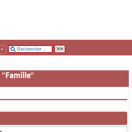
n
▼
 "
Famille
"