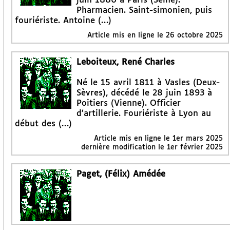
juin 1880 à Paris (Seine).
Pharmacien. Saint-simonien, puis
fouriériste. Antoine (…)
Article mis en ligne le
26 octobre 2025
Leboiteux, René Charles
Né le 15 avril 1811 à Vasles (Deux-
Sèvres), décédé le 28 juin 1893 à
Poitiers (Vienne). Officier
d’artillerie. Fouriériste à Lyon au
début des (…)
Article mis en ligne le
1er mars 2025
dernière modification le 1er février 2025
Paget, (Félix) Amédée