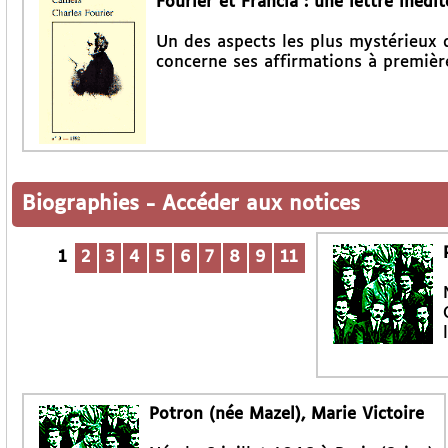
Fourier et Francia : une lettre inédit
Un des aspects les plus mystérieux d
concerne ses affirmations à premièr
Biographies
-
Accéder aux notices
1
2
3
4
5
6
7
8
9
11
Potron (née Mazel), Marie Victoire