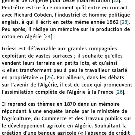
général de l’Algérie pour cette manifestation
[
22
]
.
Peut-être est-ce à ce moment qu’il entre en contact
avec Richard Cobden, l’industriel et homme politique
anglais, à qui il écrit en cette même année 1862
[
23
]
.
Peu après, il rédige un mémoire sur la production de
coton en Algérie
[
24
]
.
Griess est défavorable aux grandes compagnies
exploitant de vastes surfaces ; il souhaite qu’elles
vendent leurs terrains en petits lots, et qu’ainsi
« elles transforment peu à peu le travailleur salarié
en propriétaire »
[
25
]
. Par ailleurs, dans les débats
sur l’avenir de l’Algérie, il est de ceux qui promeuvent
l’assimilation complète de l’Algérie à la France
[
26
]
.
Il reprend ces thèmes en 1870 dans un mémoire
répondant à une enquête lancée par le ministère de
l’Agriculture, du Commerce et des Travaux publics sur
le développement agricole en Algérie. Souhaitant la
création d’une banque agricole (« l’absence de crédit