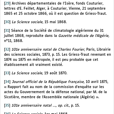
[
29
]
Archives départementales de l’Isère, fonds Couturier,
lettres d’E. Feillet, Alger, à Couturier, Vienne, 21 septembre
1865 et 25 octobre 1866, où il est question de Griess-Traut.
[
30
]
La Science sociale
, 15 mai 1868.
[
31
]
Séance de la Société de climatologie algérienne du 31
juillet 1868, reproduite dans la
Gazette médicale de l’Algérie,
n°11, 1868.
[
32
]
101e anniversaire natal de Charles Fourier
, Paris, Librairie
des sciences sociales, 1873, p. 15. Les Griess-Traut revenant en
1874 ou 1875 en métropole, il est peu probable que cet
établissement ait vraiment existé.
[
33
]
La Science sociale
, 19 août 1870.
[
34
]
Journal officiel de la République française,
10 avril 1875,
« Rapport fait au nom de la commission d’enquête sur les
actes du Gouvernement de la défense national, par M. de la
Sicotière, membre de l’Assemblée nationale (Algérie) ».
[
35
]
101e anniversaire natal …, op. cit.,
p. 15.