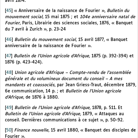
avril 1874.
[
45
]
« Anniversaire de la naissance de Fourier »,
Bulletin du
mouvement social,
15 mai 1875 ; et
104e anniversaire natal de
Fourier
, Paris, Librairie des sciences sociales, 1876, « Banquet
du 7 avril à Zurich », p. 23-24
[
46
]
Bulletin du mouvement social
, 15 avril 1877, « Banquet
anniversaire de la naissance de Fourier ».
[
47
]
Bulletin de l’Union agricole d’Afrique,
1875 (p. 392-394) et
1876 (p. 423-424).
[
48
]
Union agricole d’Afrique – Compte-rendu de l’assemblée
générale et du volumineux document du conseil – A mes
mandants et coassociés
, par Jean Griess-Traut, décembre 1879,
6e communication, 14 p. ; et
Bulletin de l’Union agricole
d’Afrique
, de 1876 à 1880.
[
49
]
Bulletin de l’Union agricole d’Afrique,
1878, p. 511. Et
Bulletin de l’Union agricole d’Afrique,
1879, « Attaques au
conseil. Dernières communications à ce sujet », p. 50-92.
[
50
]
Finance nouvelle
, 15 avril 1880, « Banquet des disciples de
Fourier ».