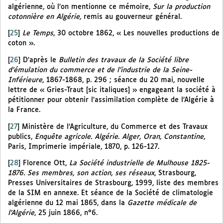
algérienne, où l’on mentionne ce mémoire,
Sur la production
cotonnière en Algérie,
remis au gouverneur général.
[
25
]
Le Temps
, 30 octobre 1862, « Les nouvelles productions de
coton ».
[
26
]
D’après le
Bulletin des travaux de la Société libre
d’émulation du commerce et de l’industrie de la Seine-
Inférieure
, 1867-1868, p. 296 ; séance du 20 mai, nouvelle
lettre de « Gries-Traut [sic italiques] » engageant la société à
pétitionner pour obtenir l’assimilation complète de l’Algérie à
la France.
[
27
]
Ministère de l’Agriculture, du Commerce et des Travaux
publics,
Enquête agricole. Algérie
.
Alger, Oran, Constantine
,
Paris, Imprimerie impériale, 1870, p. 126-127.
[
28
]
Florence Ott,
La Société industrielle de Mulhouse 1825-
1876. Ses membres, son action, ses réseaux
, Strasbourg,
Presses Universitaires de Strasbourg, 1999, liste des membres
de la SIM en annexe. Et séance de la Société de climatologie
algérienne du 12 mai 1865, dans la
Gazette médicale de
l’Algérie
, 25 juin 1866, n°6.