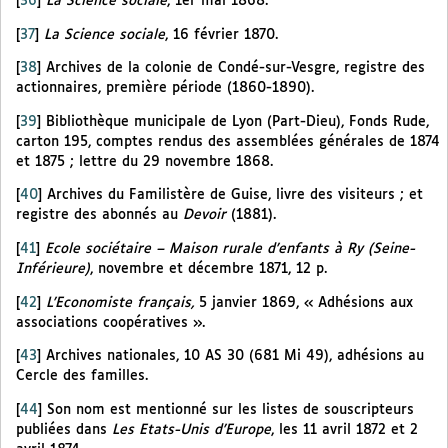
[
36
]
La Science sociale
, 1er mai 1868.
[
37
]
La Science sociale
, 16 février 1870.
[
38
]
Archives de la colonie de Condé-sur-Vesgre, registre des
actionnaires, première période (1860-1890).
[
39
]
Bibliothèque municipale de Lyon (Part-Dieu), Fonds Rude,
carton 195, comptes rendus des assemblées générales de 1874
et 1875 ; lettre du 29 novembre 1868.
[
40
]
Archives du Familistère de Guise, livre des visiteurs ; et
registre des abonnés au
Devoir
(1881).
[
41
]
Ecole sociétaire – Maison rurale d’enfants à Ry (Seine-
Inférieure)
, novembre et décembre 1871, 12 p.
[
42
]
L’Economiste français,
5 janvier 1869, « Adhésions aux
associations coopératives ».
[
43
]
Archives nationales, 10 AS 30 (681 Mi 49), adhésions au
Cercle des familles.
[
44
]
Son nom est mentionné sur les listes de souscripteurs
publiées dans
Les Etats-Unis d’Europe
, les 11 avril 1872 et 2