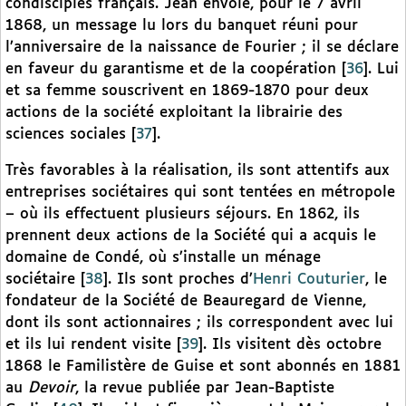
condisciples français. Jean envoie, pour le 7 avril
1868, un message lu lors du banquet réuni pour
l’anniversaire de la naissance de Fourier ; il se déclare
en faveur du garantisme et de la coopération
[
36
]
. Lui
et sa femme souscrivent en 1869-1870 pour deux
actions de la société exploitant la librairie des
sciences sociales
[
37
]
.
Très favorables à la réalisation, ils sont attentifs aux
entreprises sociétaires qui sont tentées en métropole
– où ils effectuent plusieurs séjours. En 1862, ils
prennent deux actions de la Société qui a acquis le
domaine de Condé, où s’installe un ménage
sociétaire
[
38
]
. Ils sont proches d’
Henri Couturier
, le
fondateur de la Société de Beauregard de Vienne,
dont ils sont actionnaires ; ils correspondent avec lui
et ils lui rendent visite
[
39
]
. Ils visitent dès octobre
1868 le Familistère de Guise et sont abonnés en 1881
au
Devoir
, la revue publiée par Jean-Baptiste