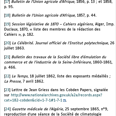
[
17
]
Bulletin de l’Union agricole d’Afrique,
1856, p. 13 ; et 1858,
p. 95.
[
18
]
Bulletin de l’Union agricole d’Afrique
, 1857, p. 44.
[
19
]
Session législative de 1870 – Cahiers algériens
, Alger, Imp.
Duclaux, 1870, « liste des membres de la rédaction des
Cahiers », p. 182.
[
20
]
La Célébrité. Journal officiel de l’Institut polytechnique
, 26
juillet 1863.
[
21
]
Bulletin des travaux de la Société libre d’émulation du
commerce et de l’industrie de la Seine-Inférieure
, 1860-1861,
p. 466.
[
22
]
Le Temps
, 18 juillet 1862, liste des exposants médaillés ;
La Presse
, 7 avril 1862.
[
23
]
Lettre de Jean Griess dans les Cobden Papers, signalée
sur
http://www.nationalarchives.gov.uk/a2a/records.aspx?
cat=182-cobden&cid=1-7-1#1-7-1
.
[
24
]
Gazette médicale de l’Algérie
, 25 septembre 1865, n°9,
reproduction d’une séance de la Société de climatologie