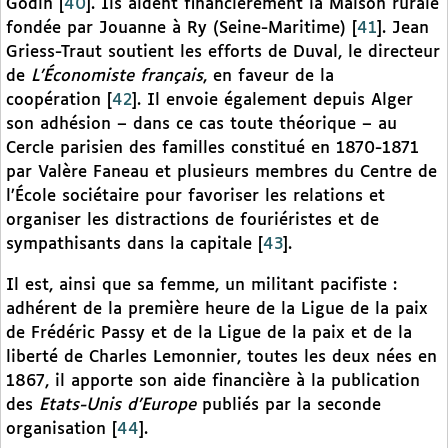
Godin
[
40
]
. Ils aident financièrement la Maison rurale
fondée par Jouanne à Ry (Seine-Maritime)
[
41
]
. Jean
Griess-Traut soutient les efforts de Duval, le directeur
de
L’Économiste français
, en faveur de la
coopération
[
42
]
. Il envoie également depuis Alger
son adhésion – dans ce cas toute théorique – au
Cercle parisien des familles constitué en 1870-1871
par Valère Faneau et plusieurs membres du Centre de
l’École sociétaire pour favoriser les relations et
organiser les distractions de fouriéristes et de
sympathisants dans la capitale
[
43
]
.
Il est, ainsi que sa femme, un militant pacifiste :
adhérent de la première heure de la Ligue de la paix
de Frédéric Passy et de la Ligue de la paix et de la
liberté de Charles Lemonnier, toutes les deux nées en
1867, il apporte son aide financière à la publication
des
Etats-Unis d’Europe
publiés par la seconde
organisation
[
44
]
.