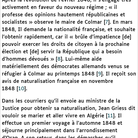
Après la révolution de Février 1848, il s’engage très
activement en faveur du nouveau régime ; « il
professe des opinions hautement républicaines et
socialistes » observe le maire de Colmar
[
7
]
. En mars
1848, Il demande la nationalité française, et souhaite
l’obtenir rapidement, car il « brûle d’impatience [de]
pouvoir exercer les droits de citoyen à la prochaine
élection et [de] servir la République qui a besoin
d’hommes dévoués »
[
8
]
. Lui-même aide
matériellement des démocrates allemands venus se
réfugier à Colmar au printemps 1848
[
9
]
. Il reçoit son
avis de naturalisation française en novembre
1848
[
10
]
.
Dans les courriers qu’il envoie au ministre de la
Justice pour obtenir sa naturalisation, Jean Griess dit
vouloir se marier et aller vivre en Algérie
[
11
]
. Il
effectue un premier voyage à l’automne 1848 et
séjourne principalement dans l’arrondissement