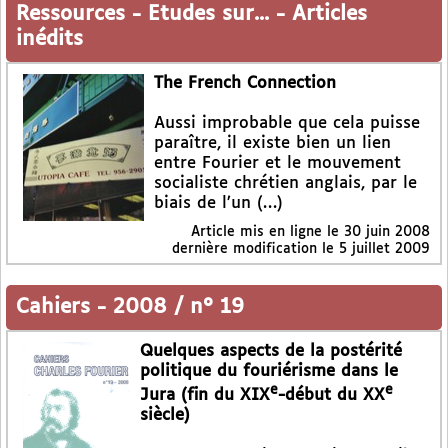
Ressources
-
Etudes sur...
-
Articles
inédits
The French Connection
Aussi improbable que cela puisse
paraître, il existe bien un lien
entre Fourier et le mouvement
socialiste chrétien anglais, par le
biais de l’un (…)
Article mis en ligne le
30 juin 2008
dernière modification le 5 juillet 2009
Cahiers
-
2008 / n° 19
Quelques aspects de la postérité
politique du fouriérisme dans le
e
e
Jura (fin du XIX
-début du XX
siècle)