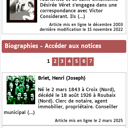
Désirée Véret s’engagea dans une
correspondance avec Victor
Considerant. Ils (…)
Article mis en ligne le
décembre 2003
dernière modification le 15 novembre 2022
Biographies
-
Accéder aux notices
1
2
3
4
5
6
7
Briet, Henri (Joseph)
Né le 2 mars 1843 à Croix (Nord),
décédé le 18 août 1926 à Roubaix
(Nord). Clerc de notaire, agent
immobilier, propriétaire. Conseiller
municipal (…)
Article mis en ligne le
2 mars 2025