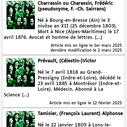
Charrassin ou Charassin, Frédéric
(pseudonyme, F. -Ch. Sairrans)
Né à Bourg-en-Bresse (Ain) le 3
nivôse an XII (25 décembre 1803).
Mort à Nice (Alpes-Maritimes) le 17
avril 1876. Avocat et homme de lettres. (…)
Article mis en ligne le
1er mars 2025
dernière modification le 2 mars 2025
Prévault, (Célestin-)Victor
Né le 7 avril 1818 au Grand-
Pressigny (Indre-et-Loire), décédé le
23 avril 1885 à Montrésor (Indre-et-
Loire). Médecin. Abonné à La
Science (…)
Article mis en ligne le
12 février 2025
Tamisier, (François Laurent) Alphonse
Né le 22 janvier 1809 à Lons-le-