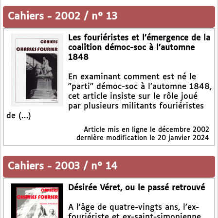
Cahiers
-
2002 / n° 13
Les fouriéristes et l’émergence de la
coalition démoc-soc à l’automne
1848
En examinant comment est né le
"parti" démoc-soc à l’automne 1848,
cet article insiste sur le rôle joué
par plusieurs militants fouriéristes
de (…)
Article mis en ligne le
décembre 2002
dernière modification le 20 janvier 2024
Cahiers
-
2003 / n° 14
Désirée Véret, ou le passé retrouvé
A l’âge de quatre-vingts ans, l’ex-
fouriériste et ex-saint-simonienne