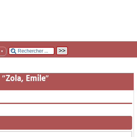
n
▼
 "
Zola, Emile
"