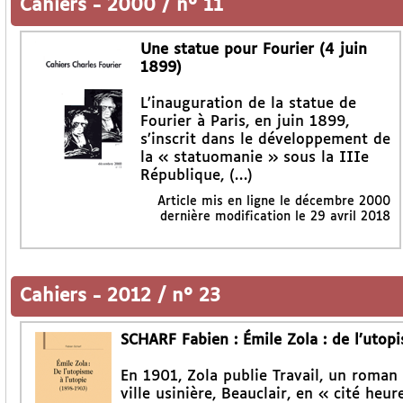
Cahiers
-
2000 / n° 11
Une statue pour Fourier (4 juin
1899)
L’inauguration de la statue de
Fourier à Paris, en juin 1899,
s’inscrit dans le développement de
la « statuomanie » sous la IIIe
République, (…)
Article mis en ligne le
décembre 2000
dernière modification le 29 avril 2018
Cahiers
-
2012 / n° 23
SCHARF Fabien : Émile Zola : de l’utop
En 1901, Zola publie Travail, un roman 
ville usinière, Beauclair, en « cité heu