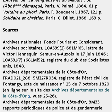
L’Auteur de "La Religieuse et du Maudit", ou
l’Abbé*** démasqué
, Paris, V. Palmé, 1864, 61 p.
Voltaire au pilori, Paris
, F. Bouquerel, 1867, 121 p.
Solidaire et chrétien
, Paris, C. Dillet, 1868, 163 p.
Sources
Archives nationales, Fonds Fourier et Considerant,
Archives sociétaires, 10AS39(2) 681Mi65, lettre de
Victor Hennequin, Semur-en-Auxois le 17 juin 1846 ;
10AS31(7) (681Mi52), registre du club des Socialistes
unis, 1848.
Archives départementales de la Côte-d’Or,
FRAD021_288, 5MI27R034, registre de l’état civil de
Fontangy, acte de naissance n° 25 du 7 octobre 1820
(en ligne sur le site des
Archives départementales de
la Côte-d’Or
, vues 25-26).
Archives départementales de la Côte-d’Or, 8M33,
rapports périodiques de police et de gendarmerie