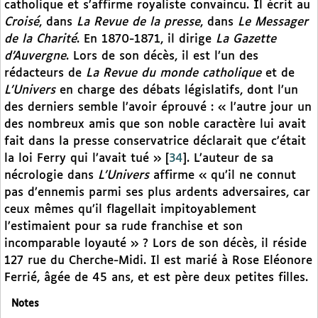
catholique et s’affirme royaliste convaincu. Il écrit au
Croisé
, dans
La Revue de la presse
, dans
Le Messager
de la Charité
. En 1870-1871, il dirige
La Gazette
d’Auvergne
. Lors de son décès, il est l’un des
rédacteurs de
La Revue du monde catholique
et de
L’Univers
en charge des débats législatifs, dont l’un
des derniers semble l’avoir éprouvé : « l’autre jour un
des nombreux amis que son noble caractère lui avait
fait dans la presse conservatrice déclarait que c’était
la loi Ferry qui l’avait tué »
[
34
]
. L’auteur de sa
nécrologie dans
L’Univers
affirme « qu’il ne connut
pas d’ennemis parmi ses plus ardents adversaires, car
ceux mêmes qu’il flagellait impitoyablement
l’estimaient pour sa rude franchise et son
incomparable loyauté » ? Lors de son décès, il réside
127 rue du Cherche-Midi. Il est marié à Rose Eléonore
Ferrié, âgée de 45 ans, et est père deux petites filles.
Notes