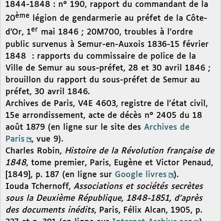
1844-1848 : n° 190, rapport du commandant de la
ème
20
légion de gendarmerie au préfet de la Côte-
er
d’Or, 1
mai 1846 ; 20M700, troubles à l’ordre
public survenus à Semur-en-Auxois 1836-15 février
1848
: rapports du commissaire de police de la
Ville de Semur au sous-préfet, 28 et 30 avril 1846 ;
brouillon du rapport du sous-préfet de Semur au
préfet, 30 avril 1846.
Archives de Paris, V4E 4603, registre de l’état civil,
15e arrondissement, acte de décès n° 2405 du 18
août 1879 (en ligne sur le site des
Archives de
Paris
, vue 9).
Charles Robin,
Histoire de la Révolution française de
1848
, tome premier, Paris, Eugène et Victor Penaud,
[1849], p. 187 (en ligne sur
Google livres
).
Iouda Tchernoff,
Associations et sociétés secrètes
sous la Deuxième République, 1848-1851, d’après
des documents inédits
, Paris, Félix Alcan, 1905, p.