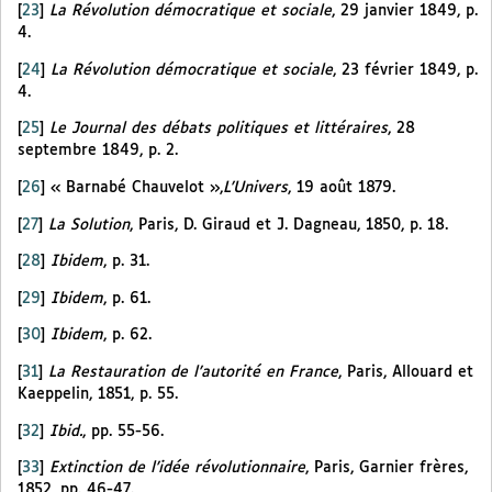
[
23
]
La Révolution démocratique et sociale
, 29 janvier 1849, p.
4.
[
24
]
La Révolution démocratique et sociale
, 23 février 1849, p.
4.
[
25
]
Le Journal des débats politiques et littéraires
, 28
septembre 1849, p. 2.
[
26
]
« Barnabé Chauvelot »,
L’Univers
, 19 août 1879.
[
27
]
La Solution
, Paris, D. Giraud et J. Dagneau, 1850, p. 18.
[
28
]
Ibidem
, p. 31.
[
29
]
Ibidem
, p. 61.
[
30
]
Ibidem
, p. 62.
[
31
]
La Restauration de l’autorité en France
, Paris, Allouard et
Kaeppelin, 1851, p. 55.
[
32
]
Ibid.
, pp. 55-56.
[
33
]
Extinction de l’idée révolutionnaire
, Paris, Garnier frères,
1852, pp. 46-47.