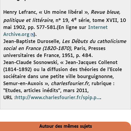
Henry Lefranc, « Un moine libéral »,
Revue bleue,
e
politique et littéraire
, n° 19, 4
série, tome XVII, 10
mai 1902, pp. 577-581.(En ligne sur
Internet
Archive.org
).
Jean-Baptiste Duroselle,
Les Débuts du catholicisme
social en France (1820-1870)
, Paris, Presses
universitaires de France, 1951, p. 484.
Jean-Claude Sosnowski, « Jean-Jacques Collenot
(1814-1892) ou la diffusion des théories de l’Ecole
sociétaire dans une petite ville bourguignonne,
Semur-en-Auxois »,
charlesfourier.fr
, rubrique :
“Etudes, articles inédits”, mars 2011,
URL :
http://www.charlesfourier.fr/spip.p...
.
Autour des mêmes sujets