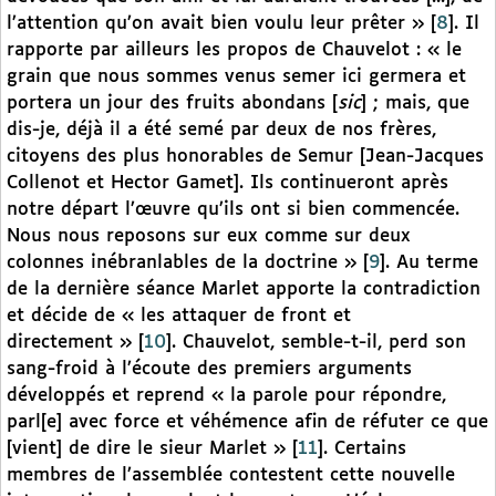
l’attention qu’on avait bien voulu leur prêter »
[
8
]
. Il
rapporte par ailleurs les propos de Chauvelot : « le
grain que nous sommes venus semer ici germera et
portera un jour des fruits abondans [
sic
] ; mais, que
dis-je, déjà il a été semé par deux de nos frères,
citoyens des plus honorables de Semur [Jean-Jacques
Collenot et Hector Gamet]. Ils continueront après
notre départ l’œuvre qu’ils ont si bien commencée.
Nous nous reposons sur eux comme sur deux
colonnes inébranlables de la doctrine »
[
9
]
. Au terme
de la dernière séance Marlet apporte la contradiction
et décide de « les attaquer de front et
directement »
[
10
]
. Chauvelot, semble-t-il, perd son
sang-froid à l’écoute des premiers arguments
développés et reprend « la parole pour répondre,
parl[e] avec force et véhémence afin de réfuter ce que
[vient] de dire le sieur Marlet »
[
11
]
. Certains
membres de l’assemblée contestent cette nouvelle