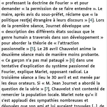
« professant la doctrine de Fourier » et pour
demander « la permission de se faire entendre ». Le
maire, après avis du sous-préfet, réclame que « la
politique rest[e] étrangère à leurs discours »
[
4
]
. Lors
de la première séance, Journet développe une
« description des différents états sociaux que le
genre humain a traversés dans son développement »
pour aborder la théorie de « l’attraction
passionnelle »
[
5
]
. Le 28 avril Chauvelot anime la
deuxième séance mais de manière moins probante.
« Ce garçon n’a pas mal pataugé »
[
6
]
dans une
tentative d’explication du système passionnel de
Fourier, explique Marlet, opposant radical. La
troisième séance a lieu le 30 avril et est menée par
les deux orateurs. Si « M. Jean Journet a abordé la
question de la série »
[
7
]
, Chauvelot s’est contenté de
remercier la population locale. Marlet note qu’« il
s’est applaudi des sympathies nombreuses et
dévouées que son ami et lui auraient trouvées [...], de