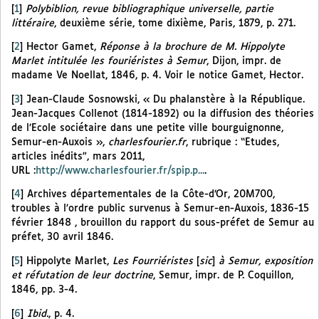
[
1
]
Polybiblion, revue bibliographique universelle, partie
littéraire
, deuxième série, tome dixième, Paris, 1879, p. 271.
[
2
]
Hector Gamet,
Réponse à la brochure de M. Hippolyte
Marlet intitulée les fouriéristes à Semur
, Dijon, impr. de
madame Ve Noellat, 1846, p. 4. Voir le notice Gamet, Hector.
[
3
]
Jean-Claude Sosnowski, « Du phalanstère à la République.
Jean-Jacques Collenot (1814-1892) ou la diffusion des théories
de l’Ecole sociétaire dans une petite ville bourguignonne,
Semur-en-Auxois »,
charlesfourier.fr
, rubrique : “Etudes,
articles inédits”, mars 2011,
URL :
http://www.charlesfourier.fr/spip.p...
.
[
4
]
Archives départementales de la Côte-d’Or, 20M700,
troubles à l’ordre public survenus à Semur-en-Auxois, 1836-15
février 1848
, brouillon du rapport du sous-préfet de Semur au
préfet, 30 avril 1846.
[
5
]
Hippolyte Marlet,
Les Fourriéristes
[
sic
]
à Semur, exposition
et réfutation de leur doctrine
, Semur, impr. de P. Coquillon,
1846, pp. 3-4.
[
6
]
Ibid.
, p. 4.