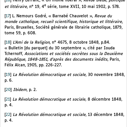
[
16
]
Henry Lefranc, « Un moine libéral »,
Revue bleue, politique
e
et littéraire
, n° 19, 4
série, tome XVII, 10 mai 1902, p. 578.
[
17
]
L. Nemours Godré, « Barnabé Chauvelot »,
Revue du
monde catholique, recueil scientifique, historique et littéraire
,
Paris, Bruxelles, Société générale de librairie catholique, 1879,
tome 59, p. 608.
[
18
]
L’Ami de la Religion
, n° 4675, 8 octobre 1848, p.84.
« Bulletin [du parquet] du 30 septembre », cité par Iouda
Tchernoff,
Associations et sociétés secrètes sous la Deuxième
République, 1848-1851, d’après des documents inédits
, Paris,
Félix Alcan, 1905, pp. 226-227.
[
19
]
La Révolution démocratique et sociale
, 30 novembre 1848,
p. 6.
[
20
]
Ibidem
, p. 2.
[
21
]
La Révolution démocratique et sociale
, 8 décembre 1848,
p. 4.
[
22
]
La Révolution démocratique et sociale
, 13 décembre 1848,
p. 4.