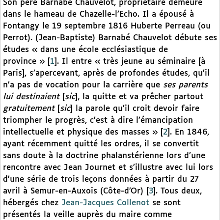
Son père Barnabé Chauvelot, propriétaire demeure
dans le hameau de Chazelle-l’Echo. Il a épousé à
Fontangy le 19 septembre 1816 Huberte Perreau (ou
Perrot). (Jean-Baptiste) Barnabé Chauvelot débute ses
études « dans une école ecclésiastique de
province »
[
1
]
. Il entre « très jeune au séminaire [à
Paris], s’apercevant, après de profondes études, qu’il
n’a pas de vocation pour la carrière que
ses parents
lui destinaient
[
sic
], la quitte et va prêcher partout
gratuitement
[
sic
] la parole qu’il croit devoir faire
triompher le progrès, c’est à dire l’émancipation
intellectuelle et physique des masses »
[
2
]
. En 1846,
ayant récemment quitté les ordres, il se convertit
sans doute à la doctrine phalanstérienne lors d’une
rencontre avec Jean Journet et s’illustre avec lui lors
d’une série de trois leçons données à partir du 27
avril à Semur-en-Auxois (Côte-d’Or)
[
3
]
. Tous deux,
hébergés chez
Jean-Jacques Collenot
se sont
présentés la veille auprès du maire comme