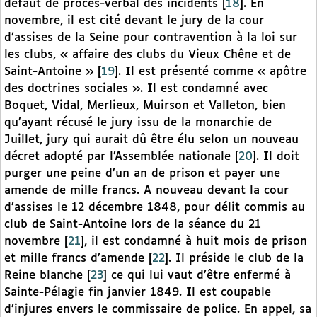
défaut de procès-verbal des incidents
[
18
]
. En
novembre, il est cité devant le jury de la cour
d’assises de la Seine pour contravention à la loi sur
les clubs, « affaire des clubs du Vieux Chêne et de
Saint-Antoine »
[
19
]
. Il est présenté comme « apôtre
des doctrines sociales ». Il est condamné avec
Boquet, Vidal, Merlieux, Muirson et Valleton, bien
qu’ayant récusé le jury issu de la monarchie de
Juillet, jury qui aurait dû être élu selon un nouveau
décret adopté par l’Assemblée nationale
[
20
]
. Il doit
purger une peine d’un an de prison et payer une
amende de mille francs. A nouveau devant la cour
d’assises le 12 décembre 1848, pour délit commis au
club de Saint-Antoine lors de la séance du 21
novembre
[
21
]
, il est condamné à huit mois de prison
et mille francs d’amende
[
22
]
. Il préside le club de la
Reine blanche
[
23
]
ce qui lui vaut d’être enfermé à
Sainte-Pélagie fin janvier 1849. Il est coupable
d’injures envers le commissaire de police. En appel, sa