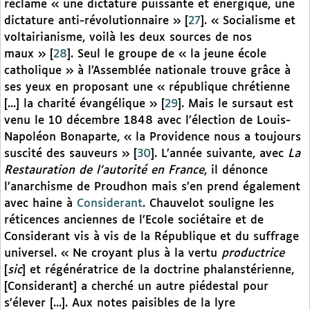
réclame « une dictature puissante et énergique, une
dictature anti-révolutionnaire »
[
27
]
. « Socialisme et
voltairianisme, voilà les deux sources de nos
maux »
[
28
]
. Seul le groupe de « la jeune école
catholique » à l’Assemblée nationale trouve grâce à
ses yeux en proposant une « république chrétienne
[...] la charité évangélique »
[
29
]
. Mais le sursaut est
venu le 10 décembre 1848 avec l’élection de Louis-
Napoléon Bonaparte, « la Providence nous a toujours
suscité des sauveurs »
[
30
]
. L’année suivante, avec
La
Restauration de l’autorité en France
, il dénonce
l’anarchisme de Proudhon mais s’en prend également
avec haine à
Considerant
. Chauvelot souligne les
réticences anciennes de l’Ecole sociétaire et de
Considerant vis à vis de la République et du suffrage
universel. « Ne croyant plus à la vertu
productrice
[
sic
] et régénératrice de la doctrine phalanstérienne,
[Considerant] a cherché un autre piédestal pour
s’élever [...]. Aux notes paisibles de la lyre