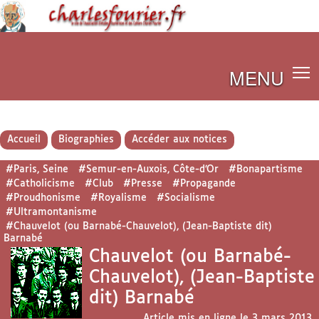
MENU
Accueil
Biographies
Accéder aux notices
#Paris, Seine
#Semur-en-Auxois, Côte-d’Or
#Bonapartisme
#Catholicisme
#Club
#Presse
#Propagande
#Proudhonisme
#Royalisme
#Socialisme
#Ultramontanisme
#Chauvelot (ou Barnabé-Chauvelot), (Jean-Baptiste dit)
Barnabé
Chauvelot (ou Barnabé-
Chauvelot), (Jean-Baptiste
dit) Barnabé
Article mis en ligne le
3 mars 2013