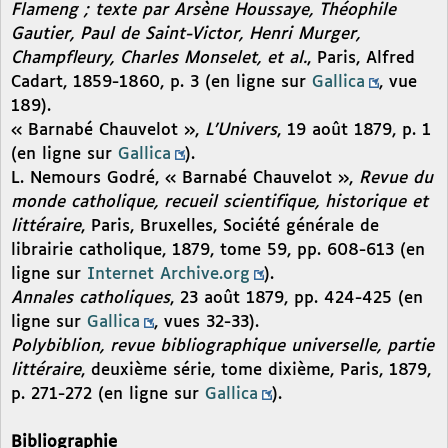
Flameng ; texte par Arsène Houssaye, Théophile
Gautier, Paul de Saint-Victor, Henri Murger,
Champfleury, Charles Monselet, et al.
, Paris, Alfred
Cadart, 1859-1860, p. 3 (en ligne sur
Gallica
, vue
189).
« Barnabé Chauvelot »,
L’Univers
, 19 août 1879, p. 1
(en ligne sur
Gallica
).
L. Nemours Godré, « Barnabé Chauvelot »,
Revue du
monde catholique, recueil scientifique, historique et
littéraire
, Paris, Bruxelles, Société générale de
librairie catholique, 1879, tome 59, pp. 608-613 (en
ligne sur
Internet Archive.org
).
Annales catholiques
, 23 août 1879, pp. 424-425 (en
ligne sur
Gallica
, vues 32-33).
Polybiblion, revue bibliographique universelle, partie
littéraire
, deuxième série, tome dixième, Paris, 1879,
p. 271-272 (en ligne sur
Gallica
).
Bibliographie