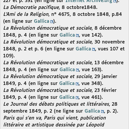
227 et p. 391 (en ligne sur
Internet Archive.org
).
La Démocratie pacifique
, 8 octobre1848.
L’Ami de la Religion
, n° 4675, 8 octobre 1848, p.84
(en ligne sur
Gallica
).
La Révolution démocratique et sociale
, 8 décembre
1848, p. 4 (en ligne sur
Gallica
, vue 142).
La Révolution démocratique et sociale
, 30 novembre
1848, p. 2 et p. 6 (en ligne sur
Gallica
, vues 107 et
109).
La Révolution démocratique et sociale
, 13 décembre
1848, p. 4 (en ligne sur
Gallica
, vue 163).
La Révolution démocratique et sociale
, 29 janvier
1849, p. 4 (en ligne sur
Gallica
, vue 348).
La Révolution démocratique et sociale
, 23 février
1849, p. 4 (en ligne sur
Gallica
, vue 461).
Le Journal des débats politiques et littéraires
, 28
septembre 1849, p. 2 (ne ligne sur
Gallica
, p. 2).
Paris qui s’en va, Paris qui vient, publication
littéraire et artistique dessinée par Léopold