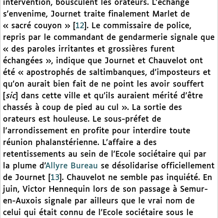
intervention, bousculent les orateurs. L’échange
s’envenime, Journet traite finalement Marlet de
« sacré couyon »
[
12
]
. Le commissaire de police,
repris par le commandant de gendarmerie signale que
« des paroles irritantes et grossières furent
échangées », indique que Journet et Chauvelot ont
été « apostrophés de saltimbanques, d’imposteurs et
qu’on aurait bien fait de ne point les avoir souffert
[
sic
] dans cette ville et qu’ils auraient mérité d’être
chassés à coup de pied au cul ». La sortie des
orateurs est houleuse. Le sous-préfet de
l’arrondissement en profite pour interdire toute
réunion phalanstérienne. L’affaire a des
retentissements au sein de l’Ecole sociétaire qui par
la plume d’
Allyre Bureau
se désolidarise officiellement
de Journet
[
13
]
. Chauvelot ne semble pas inquiété. En
juin, Victor Hennequin lors de son passage à Semur-
en-Auxois signale par ailleurs que le vrai nom de
celui qui était connu de l’Ecole sociétaire sous le