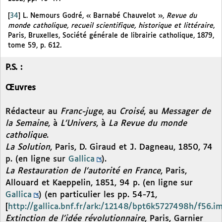
[
34
]
L. Nemours Godré, « Barnabé Chauvelot »,
Revue du
monde catholique, recueil scientifique, historique et littéraire
,
Paris, Bruxelles, Société générale de librairie catholique, 1879,
tome 59, p. 612.
P.S. :
Œuvres
Rédacteur au
Franc-juge
, au
Croisé
, au
Messager de
la Semaine
, à
L’Univers
, à
La Revue du monde
catholique
.
La Solution
, Paris, D. Giraud et J. Dagneau, 1850, 74
p. (en ligne sur
Gallica
).
La Restauration de l’autorité en France
, Paris,
Allouard et Kaeppelin, 1851, 94 p. (en ligne sur
Gallica
) (en particulier les pp. 54-71,
[
http://gallica.bnf.fr/ark:/12148/bpt6k5727498h/f56.i
Extinction de l’idée révolutionnaire
, Paris, Garnier