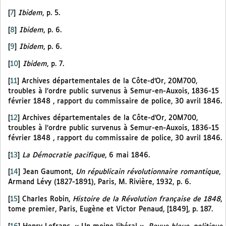
[
7
]
Ibidem
, p. 5.
[
8
]
Ibidem
, p. 6.
[
9
]
Ibidem
, p. 6.
[
10
]
Ibidem
, p. 7.
[
11
]
Archives départementales de la Côte-d’Or, 20M700,
troubles à l’ordre public survenus à Semur-en-Auxois, 1836-15
février 1848
, rapport du commissaire de police, 30 avril 1846.
[
12
]
Archives départementales de la Côte-d’Or, 20M700,
troubles à l’ordre public survenus à Semur-en-Auxois, 1836-15
février 1848
, rapport du commissaire de police, 30 avril 1846.
[
13
]
La Démocratie pacifique
, 6 mai 1846.
[
14
]
Jean Gaumont,
Un républicain révolutionnaire romantique
,
Armand Lévy (1827-1891), Paris, M. Rivière, 1932, p. 6.
[
15
]
Charles Robin,
Histoire de la Révolution française de 1848
,
tome premier, Paris, Eugène et Victor Penaud, [1849], p. 187.