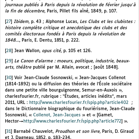
journaux publiés à Paris depuis la révolution de février jusquʼà
la fin de décembre
, Paris, Pillet fils aîné, 1849, p. 107.
[
27
]
Ibidem
, p. 43 ; Alphonse Lucas,
Les Clubs et les clubistes :
histoire complète critique et anecdotique des clubs et des
comités électoraux fondés à Paris depuis la révolution de
1848…
, Paris, E. Dentu, 1851, p. 222.
[
28
]
Jean Wallon,
opus cité
, p. 105 et 126.
[
29
]
Le Canon d’alarme : moeurs, politique, industrie, beaux-
arts, théâtre
publié par M. Allain, avocat ; [août 1848].
[
30
]
Voir Jean-Claude Sosnowski, « Jean-Jacques Collenot
(1814-1892) ou la diffusion des théories de l’École sociétaire
dans une petite ville bourguignonne, Semur-en-Auxois »,
charlesfourier.fr, rubrique : “Études, articles inédits”, mars
2011, URL :
http://www.charlesfourier.fr/spip.php?article402
;
dans le Dictionnaire biographique du fouriérisme, Jean-Claude
Sosnowski, «
Collenot, Jean-Jacques
» et « [Gamet,
Hector→
http://www.charlesfourier.fr/spip.php?article772
] ».
[
31
]
Barnabé Chauvelot,
Proudhon et son livre
, Paris, D. Giraud
et J. Dagneau, 1852, p. 183-234.