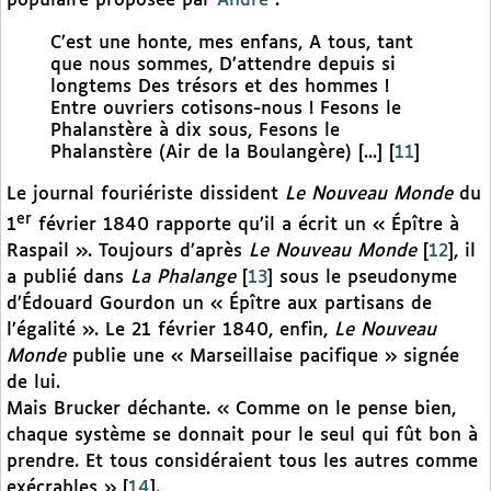
populaire proposée par
André
:
C’est une honte, mes enfans, A tous, tant
que nous sommes, D’attendre depuis si
longtems Des trésors et des hommes !
Entre ouvriers cotisons-nous ! Fesons le
Phalanstère à dix sous, Fesons le
Phalanstère (Air de la Boulangère) [...]
[
11
]
Le journal fouriériste dissident
Le Nouveau Monde
du
er
1
février 1840 rapporte qu’il a écrit un « Épître à
Raspail ». Toujours d’après
Le Nouveau Monde
[
12
]
, il
a publié dans
La Phalange
[
13
]
sous le pseudonyme
d’Édouard Gourdon un « Épître aux partisans de
l’égalité ». Le 21 février 1840, enfin,
Le Nouveau
Monde
publie une « Marseillaise pacifique » signée
de lui.
Mais Brucker déchante. « Comme on le pense bien,
chaque système se donnait pour le seul qui fût bon à
prendre. Et tous considéraient tous les autres comme
exécrables »
[
14
]
.