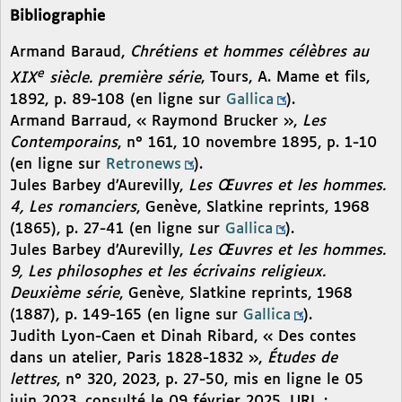
Bibliographie
Armand Baraud,
Chrétiens et hommes célèbres au
e
XIX
siècle. première série
, Tours, A. Mame et fils,
1892, p. 89-108 (en ligne sur
Gallica
).
Armand Barraud, « Raymond Brucker »,
Les
Contemporains
, n° 161, 10 novembre 1895, p. 1-10
(en ligne sur
Retronews
).
Jules Barbey d’Aurevilly,
Les Œuvres et les hommes.
4, Les romanciers
, Genève, Slatkine reprints, 1968
(1865), p. 27-41 (en ligne sur
Gallica
).
Jules Barbey d’Aurevilly,
Les Œuvres et les hommes.
9, Les philosophes et les écrivains religieux.
Deuxième série
, Genève, Slatkine reprints, 1968
(1887), p. 149-165 (en ligne sur
Gallica
).
Judith Lyon-Caen et Dinah Ribard, « Des contes
dans un atelier, Paris 1828-1832 »,
Études de
lettres
, n° 320, 2023, p. 27-50, mis en ligne le 05
juin 2023, consulté le 09 février 2025. URL :