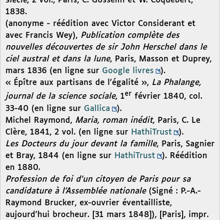
siècle
, 2 vol., Paris, C. Gosselin et W. Coquebert,
1838.
(anonyme - réédition avec Victor Considerant et
avec Francis Wey),
Publication complète des
nouvelles découvertes de sir John Herschel dans le
ciel austral et dans la lune
, Paris, Masson et Duprey,
mars 1836 (en ligne sur
Google livres
).
« Épître aux partisans de l’égalité »,
La Phalange,
er
journal de la science sociale
, 1
février 1840, col.
33-40 (en ligne sur
Gallica
).
Michel Raymond,
Maria, roman inédit
, Paris, C. Le
Clère, 1841, 2 vol. (en ligne sur
HathiTrust
).
Les Docteurs du jour devant la famille
, Paris, Sagnier
et Bray, 1844 (en ligne sur
HathiTrust
). Réédition
en 1880.
Profession de foi d’un citoyen de Paris pour sa
candidature à l’Assemblée nationale
(Signé : P.-A.-
Raymond Brucker, ex-ouvrier éventailliste,
aujourd’hui brocheur. [31 mars 1848]), [Paris], impr.