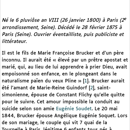
e
Né le 6 pluviôse an VIII (26 janvier 1800) à Paris (2
arrondissement, Seine). Décédé le 28 février 1875 à
Paris (Seine). Ouvrier éventailliste, puis publiciste et
littérateur.
Il est le fils de Marie Françoise Brucker et d’un père
inconnu. Il aurait été « élevé par un prêtre apostat et
marié, qui, au lieu de lui apprendre à prier Dieu, avait
empoisonné son enfance, en le plongeant dans le
naturalisme païen du veux Pline »
[
1
]
. Brucker aurait
été l’amant de Marie-Reine Guindorf
[
2
]
, saint-
simonienne, épouse de Constant Flichy qu’elle quitte
pour le suivre. Cet amour impossible la conduit au
suicide selon son amie
Eugénie Soudet
. Le 20 mai
1844, Brucker épouse Angélique Eugénie Soquet. Lors
de son mariage, le couple qui vit 7 quai de la
Tournelle à Paris, légitime 6 enfants tous nés à