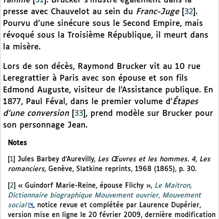
famille
[
31
]
. Brucker s’illustre également dans la
presse avec Chauvelot au sein du
Franc-Juge
[
32
]
.
Pourvu d’une sinécure sous le Second Empire, mais
révoqué sous la Troisième République, il meurt dans
la misère.
Lors de son décès, Raymond Brucker vit au 10 rue
Leregrattier à Paris avec son épouse et son fils
Edmond Auguste, visiteur de l’Assistance publique. En
1877, Paul Féval, dans le premier volume d’
Étapes
d’une conversion
[
33
]
, prend modèle sur Brucker pour
son personnage Jean.
Notes
[
1
]
Jules Barbey d’Aurevilly,
Les Œuvres et les hommes. 4, Les
romanciers
, Genève, Slatkine reprints, 1968 (1865), p. 30.
[
2
]
« Guindorf Marie-Reine, épouse Flichy »,
Le Maitron,
Dictionnaire biographique Mouvement ouvrier, Mouvement
social
, notice revue et complétée par Laurence Dupérier,
version mise en ligne le 20 février 2009, dernière modification