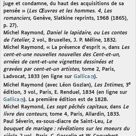
juge et condamne, du haut des acquisitions de sa
pensée » (
Les Œuvres et les hommes. 4, Les
romanciers
, Genève, Slatkine reprints, 1968 (1865),
p. 27).
Michel Raymond,
Daniel le lapidaire, ou Les contes
de l’atelier
, 2 vol., Bruxelles, J. P. Méline, 1832.
Michel Raymond, « La présence d’esprit », dans
Les
cent-et-une nouvelles nouvelles des Cent-et-un,
ornées de cent-et-une vignettes dessinées et
gravées par cent-et-un artistes
, tome 2, Paris,
Ladvocat, 1833 (en ligne sur
Gallica
).
e
Michel Raymond (avec Léon Gozlan),
Les Intimes
, 3
édition, 3 vol., Paris, E. Renduel, 1834 (en ligne sur
Gallica
). La première édition est de 1828.
Michel Raymond,
Les sept pêchés capitaux
, dans
Le
livre des conteurs
, tome 4, Paris, Allardin, 1833.
Paul Séverin, ex-sous-diacre de Saint-Leu,
Le
bouquet de mariage : révélations sur les moeurs du