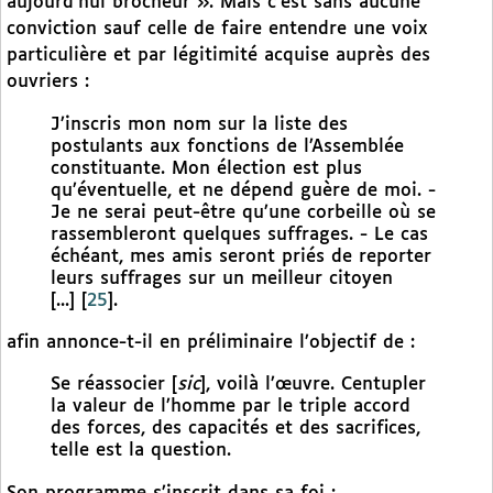
aujourd’hui brocheur ». Mais c’est sans aucune
conviction sauf celle de faire entendre une voix
particulière et par légitimité acquise auprès des
ouvriers :
J’inscris mon nom sur la liste des
postulants aux fonctions de l’Assemblée
constituante. Mon élection est plus
qu’éventuelle, et ne dépend guère de moi. -
Je ne serai peut-être qu’une corbeille où se
rassembleront quelques suffrages. - Le cas
échéant, mes amis seront priés de reporter
leurs suffrages sur un meilleur citoyen
[...]
[
25
]
.
afin annonce-t-il en préliminaire l’objectif de :
Se réassocier [
sic
], voilà l’œuvre. Centupler
la valeur de l’homme par le triple accord
des forces, des capacités et des sacrifices,
telle est la question.