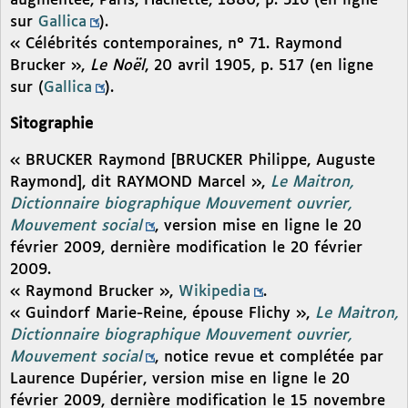
augmentée, Paris, Hachette, 1880, p. 316 (en ligne
sur
Gallica
).
« Célébrités contemporaines, n° 71. Raymond
Brucker »,
Le Noël
, 20 avril 1905, p. 517 (en ligne
sur (
Gallica
).
Sitographie
« BRUCKER Raymond [BRUCKER Philippe, Auguste
Raymond], dit RAYMOND Marcel »,
Le Maitron,
Dictionnaire biographique Mouvement ouvrier,
Mouvement social
, version mise en ligne le 20
février 2009, dernière modification le 20 février
2009.
« Raymond Brucker »,
Wikipedia
.
« Guindorf Marie-Reine, épouse Flichy »,
Le Maitron,
Dictionnaire biographique Mouvement ouvrier,
Mouvement social
, notice revue et complétée par
Laurence Dupérier, version mise en ligne le 20
février 2009, dernière modification le 15 novembre