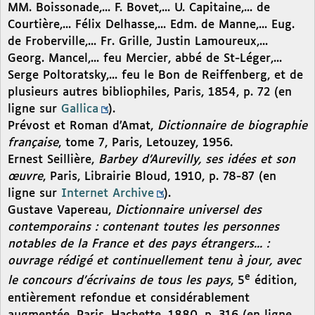
MM. Boissonade,... F. Bovet,... U. Capitaine,... de
Courtière,... Félix Delhasse,... Edm. de Manne,... Eug.
de Froberville,... Fr. Grille, Justin Lamoureux,...
Georg. Mancel,... feu Mercier, abbé de St-Léger,...
Serge Poltoratsky,... feu le Bon de Reiffenberg, et de
plusieurs autres bibliophiles, Paris, 1854, p. 72 (en
ligne sur
Gallica
).
Prévost et Roman d’Amat,
Dictionnaire de biographie
française
, tome 7, Paris, Letouzey, 1956.
Ernest Seillière,
Barbey d’Aurevilly, ses idées et son
œuvre
, Paris, Librairie Bloud, 1910, p. 78-87 (en
ligne sur
Internet Archive
).
Gustave Vapereau,
Dictionnaire universel des
contemporains : contenant toutes les personnes
notables de la France et des pays étrangers... :
ouvrage rédigé et continuellement tenu à jour, avec
e
le concours d’écrivains de tous les pays
, 5
édition,
entièrement refondue et considérablement