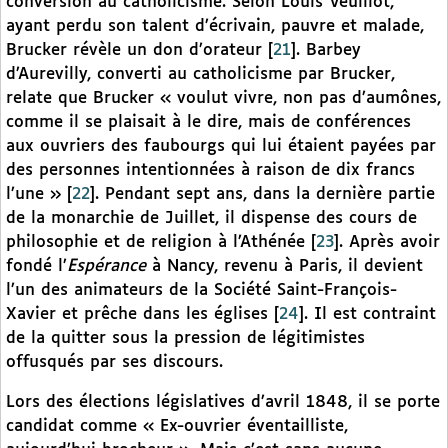
conversion au catholicisme. Selon Louis Veuillot,
ayant perdu son talent d’écrivain, pauvre et malade,
Brucker révèle un don d’orateur
[
21
]
. Barbey
d’Aurevilly, converti au catholicisme par Brucker,
relate que Brucker « voulut vivre, non pas d’aumônes,
comme il se plaisait à le dire, mais de conférences
aux ouvriers des faubourgs qui lui étaient payées par
des personnes intentionnées à raison de dix francs
l’une »
[
22
]
. Pendant sept ans, dans la dernière partie
de la monarchie de Juillet, il dispense des cours de
philosophie et de religion à l’Athénée
[
23
]
. Après avoir
fondé l’
Espérance
à Nancy, revenu à Paris, il devient
l’un des animateurs de la Société Saint-François-
Xavier et prêche dans les églises
[
24
]
. Il est contraint
de la quitter sous la pression de légitimistes
offusqués par ses discours.
Lors des élections législatives d’avril 1848, il se porte
candidat comme « Ex-ouvrier éventailliste,