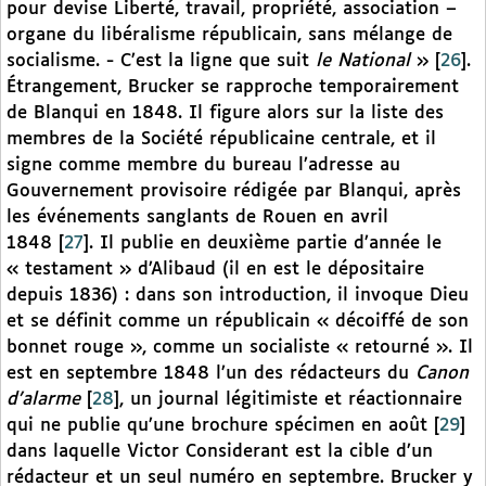
pour devise Liberté, travail, propriété, association –
organe du libéralisme républicain, sans mélange de
socialisme. - C’est la ligne que suit
le National
»
[
26
]
.
Étrangement, Brucker se rapproche temporairement
de Blanqui en 1848. Il figure alors sur la liste des
membres de la Société républicaine centrale, et il
signe comme membre du bureau l’adresse au
Gouvernement provisoire rédigée par Blanqui, après
les événements sanglants de Rouen en avril
1848
[
27
]
. Il publie en deuxième partie d’année le
« testament » d’Alibaud (il en est le dépositaire
depuis 1836) : dans son introduction, il invoque Dieu
et se définit comme un républicain « décoiffé de son
bonnet rouge », comme un socialiste « retourné ». Il
est en septembre 1848 l’un des rédacteurs du
Canon
d’alarme
[
28
]
, un journal légitimiste et réactionnaire
qui ne publie qu’une brochure spécimen en août
[
29
]
dans laquelle Victor Considerant est la cible d’un
rédacteur et un seul numéro en septembre. Brucker y