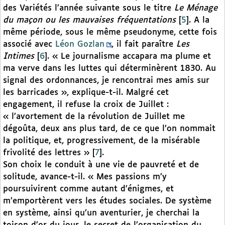
des Variétés l’année suivante sous le titre
Le Ménage
du maçon ou les mauvaises fréquentations
[
5
]
. A la
même période, sous le même pseudonyme, cette fois
associé avec
Léon Gozlan
, il fait paraître
Les
Intimes
[
6
]
. « Le journalisme accapara ma plume et
ma verve dans les luttes qui déterminèrent 1830. Au
signal des ordonnances, je rencontrai mes amis sur
les barricades », explique-t-il. Malgré cet
engagement, il refuse la croix de Juillet :
« l’avortement de la révolution de Juillet me
dégoûta, deux ans plus tard, de ce que l’on nommait
la politique, et, progressivement, de la misérable
frivolité des lettres »
[
7
]
.
Son choix le conduit à une vie de pauvreté et de
solitude, avance-t-il. « Mes passions m’y
poursuivirent comme autant d’énigmes, et
m’emportèrent vers les études sociales. De système
en système, ainsi qu’un aventurier, je cherchai la