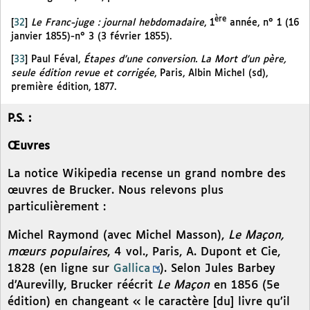
ère
[
32
]
Le Franc-juge : journal hebdomadaire
, 1
année, n° 1 (16
janvier 1855)-n° 3 (3 février 1855).
[
33
]
Paul Féval,
Étapes d’une conversion. La Mort d’un père,
seule édition revue et corrigée
, Paris, Albin Michel (sd),
première édition, 1877.
P.S. :
Œuvres
La notice Wikipedia recense un grand nombre des
œuvres de Brucker. Nous relevons plus
particulièrement :
Michel Raymond (avec Michel Masson),
Le Maçon,
mœurs populaires
, 4 vol., Paris, A. Dupont et Cie,
1828 (en ligne sur
Gallica
). Selon Jules Barbey
d’Aurevilly, Brucker réécrit
Le Maçon
en 1856 (5e
édition) en changeant « le caractère [du] livre qu’il