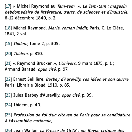
[
17
]
« Michel Raymond au
Tam-tam
»,
Le Tam-tam : magasin
hebdomadaire de littérature, d’arts, de sciences et d’industrie
,
6-12 décembre 1840, p. 2.
[
18
]
Michel Raymond,
Maria, roman inédit
, Paris, C. Le Clère,
1841, 2 vol.
[
19
]
Ibidem
, tome 2, p. 309.
[
20
]
Ibidem
, p. 310.
[
21
]
« Raymond Brucker »,
L’Univers
, 9 mars 1875, p. 1 ;
Armand Baraud,
opus cité
, p. 97.
[
22
]
Ernest Seillière,
Barbey d’Aurevilly, ses idées et son œuvre
,
Paris, Librairie Bloud, 1910, p. 85.
[
23
]
Jules Barbey d’Aurevilly,
opus cité
, p. 39.
[
24
]
Ibidem, p. 40.
[
25
]
Profession de foi d’un citoyen de Paris pour sa candidature
à l’Assemblée nationale
, ...
[
26
]
Jean Wallon,
La Presse de 1848 ; ou, Revue critique des