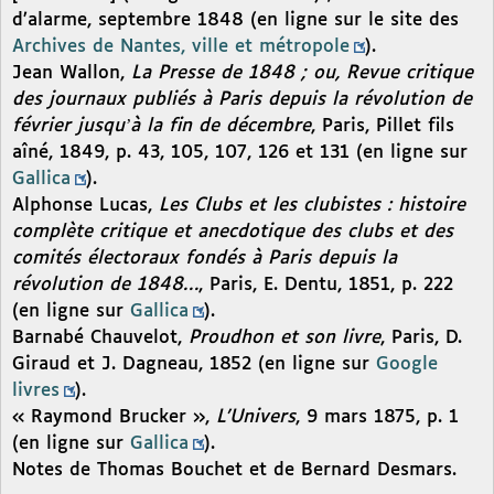
d’alarme, septembre 1848 (en ligne sur le site des
Archives de Nantes, ville et métropole
).
Jean Wallon,
La Presse de 1848 ; ou, Revue critique
des journaux publiés à Paris depuis la révolution de
février jusquʼà la fin de décembre
, Paris, Pillet fils
aîné, 1849, p. 43, 105, 107, 126 et 131 (en ligne sur
Gallica
).
Alphonse Lucas,
Les Clubs et les clubistes : histoire
complète critique et anecdotique des clubs et des
comités électoraux fondés à Paris depuis la
révolution de 1848…
, Paris, E. Dentu, 1851, p. 222
(en ligne sur
Gallica
).
Barnabé Chauvelot,
Proudhon et son livre
, Paris, D.
Giraud et J. Dagneau, 1852 (en ligne sur
Google
livres
).
« Raymond Brucker »,
L’Univers
, 9 mars 1875, p. 1
(en ligne sur
Gallica
).
Notes de Thomas Bouchet et de Bernard Desmars.