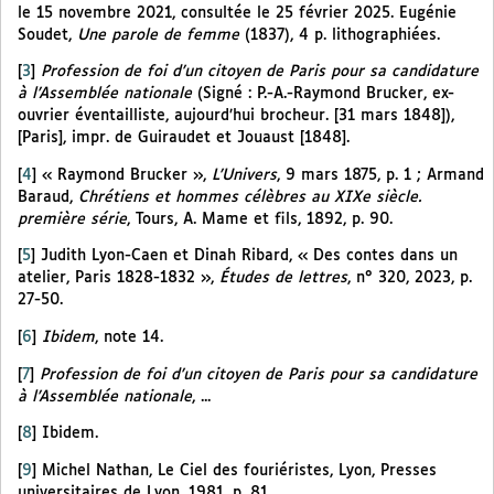
le 15 novembre 2021, consultée le 25 février 2025. Eugénie
Soudet,
Une parole de femme
(1837), 4 p. lithographiées.
[
3
]
Profession de foi d’un citoyen de Paris pour sa candidature
à l’Assemblée nationale
(Signé : P.-A.-Raymond Brucker, ex-
ouvrier éventailliste, aujourd’hui brocheur. [31 mars 1848]),
[Paris], impr. de Guiraudet et Jouaust [1848].
[
4
]
« Raymond Brucker »,
L’Univers
, 9 mars 1875, p. 1 ; Armand
Baraud,
Chrétiens et hommes célèbres au XIXe siècle.
première série
, Tours, A. Mame et fils, 1892, p. 90.
[
5
]
Judith Lyon-Caen et Dinah Ribard, « Des contes dans un
atelier, Paris 1828-1832 »,
Études de lettres
, n° 320, 2023, p.
27-50.
[
6
]
Ibidem
, note 14.
[
7
]
Profession de foi d’un citoyen de Paris pour sa candidature
à l’Assemblée nationale
, ...
[
8
]
Ibidem.
[
9
]
Michel Nathan, Le Ciel des fouriéristes, Lyon, Presses
universitaires de Lyon, 1981, p. 81.