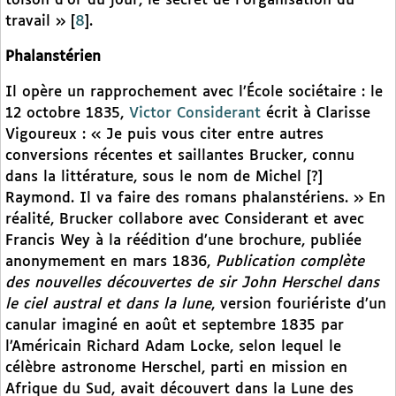
toison d’or du jour, le secret de l’organisation du
travail »
[
8
]
.
Phalanstérien
Il opère un rapprochement avec l’École sociétaire : le
12 octobre 1835,
Victor Considerant
écrit à Clarisse
Vigoureux : « Je puis vous citer entre autres
conversions récentes et saillantes Brucker, connu
dans la littérature, sous le nom de Michel [?]
Raymond. Il va faire des romans phalanstériens. » En
réalité, Brucker collabore avec Considerant et avec
Francis Wey à la réédition d’une brochure, publiée
anonymement en mars 1836,
Publication complète
des nouvelles découvertes de sir John Herschel dans
le ciel austral et dans la lune
, version fouriériste d’un
canular imaginé en août et septembre 1835 par
l’Américain Richard Adam Locke, selon lequel le
célèbre astronome Herschel, parti en mission en
Afrique du Sud, avait découvert dans la Lune des