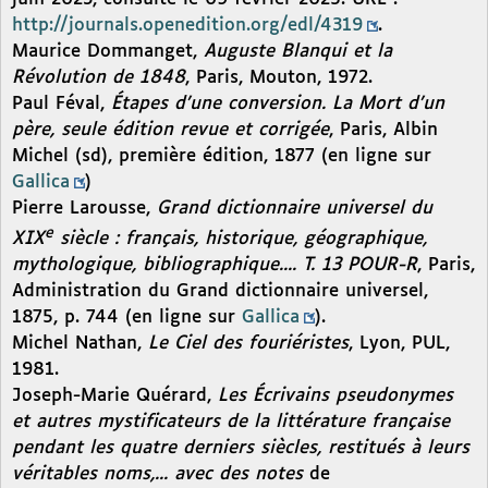
http://journals.openedition.org/edl/4319
.
Maurice Dommanget,
Auguste Blanqui et la
Révolution de 1848
, Paris, Mouton, 1972.
Paul Féval,
Étapes d’une conversion. La Mort d’un
père, seule édition revue et corrigée
, Paris, Albin
Michel (sd), première édition, 1877 (en ligne sur
Gallica
)
Pierre Larousse,
Grand dictionnaire universel du
e
XIX
siècle : français, historique, géographique,
mythologique, bibliographique.... T. 13 POUR-R
, Paris,
Administration du Grand dictionnaire universel,
1875, p. 744 (en ligne sur
Gallica
).
Michel Nathan,
Le Ciel des fouriéristes
, Lyon, PUL,
1981.
Joseph-Marie Quérard,
Les Écrivains pseudonymes
et autres mystificateurs de la littérature française
pendant les quatre derniers siècles, restitués à leurs
véritables noms,... avec des notes
de