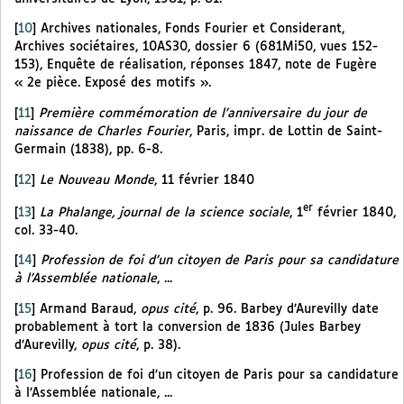
[
10
]
Archives nationales, Fonds Fourier et Considerant,
Archives sociétaires, 10AS30, dossier 6 (681Mi50, vues 152-
153), Enquête de réalisation, réponses 1847, note de Fugère
« 2e pièce. Exposé des motifs ».
[
11
]
Première commémoration de l’anniversaire du jour de
naissance de Charles Fourier
, Paris, impr. de Lottin de Saint-
Germain (1838), pp. 6-8.
[
12
]
Le Nouveau Monde
, 11 février 1840
er
[
13
]
La Phalange, journal de la science sociale
, 1
février 1840,
col. 33-40.
[
14
]
Profession de foi d’un citoyen de Paris pour sa candidature
à l’Assemblée nationale
, ...
[
15
]
Armand Baraud,
opus cité
, p. 96. Barbey d’Aurevilly date
probablement à tort la conversion de 1836 (Jules Barbey
d’Aurevilly,
opus cité
, p. 38).
[
16
]
Profession de foi d’un citoyen de Paris pour sa candidature
à l’Assemblée nationale, ...