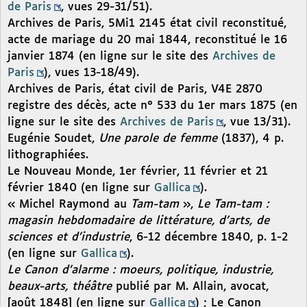
de Paris
, vues 29-31/51).
Archives de Paris, 5Mi1 2145 état civil reconstitué,
acte de mariage du 20 mai 1844, reconstitué le 16
janvier 1874 (en ligne sur le site des
Archives de
Paris
), vues 13-18/49).
Archives de Paris, état civil de Paris, V4E 2870
registre des décès, acte n° 533 du 1er mars 1875 (en
ligne sur le site des
Archives de Paris
, vue 13/31).
Eugénie Soudet,
Une parole de femme
(1837), 4 p.
lithographiées.
Le Nouveau Monde, 1er février, 11 février et 21
février 1840 (en ligne sur
Gallica
).
« Michel Raymond au
Tam-tam
»,
Le Tam-tam :
magasin hebdomadaire de littérature, d’arts, de
sciences et d’industrie
, 6-12 décembre 1840, p. 1-2
(en ligne sur
Gallica
).
Le Canon d’alarme : moeurs, politique, industrie,
beaux-arts, théâtre
publié par M. Allain, avocat,
[août 1848] (en ligne sur
Gallica
) ; Le Canon