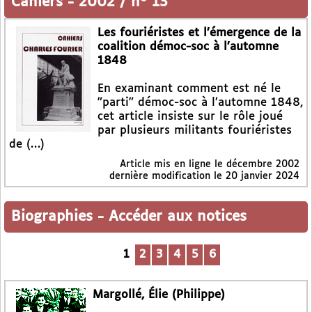
Cahiers
-
2002 / n° 13
Les fouriéristes et l’émergence de la
coalition démoc-soc à l’automne
1848
En examinant comment est né le
"parti" démoc-soc à l’automne 1848,
cet article insiste sur le rôle joué
par plusieurs militants fouriéristes
de (…)
Article mis en ligne le
décembre 2002
dernière modification le 20 janvier 2024
Biographies
-
Accéder aux notices
1
2
3
4
5
6
Margollé, Élie (Philippe)