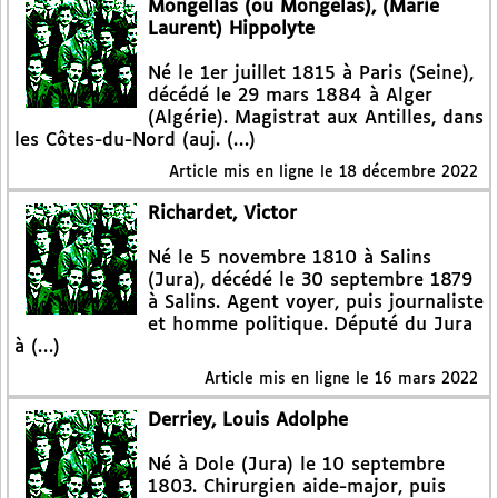
Mongellas (ou Mongelas), (Marie
Laurent) Hippolyte
Né le 1er juillet 1815 à Paris (Seine),
décédé le 29 mars 1884 à Alger
(Algérie). Magistrat aux Antilles, dans
les Côtes-du-Nord (auj. (…)
Article mis en ligne le
18 décembre 2022
Richardet, Victor
Né le 5 novembre 1810 à Salins
(Jura), décédé le 30 septembre 1879
à Salins. Agent voyer, puis journaliste
et homme politique. Député du Jura
à (…)
Article mis en ligne le
16 mars 2022
Derriey, Louis Adolphe
Né à Dole (Jura) le 10 septembre
1803. Chirurgien aide-major, puis