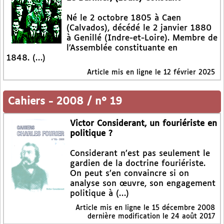
Né le 2 octobre 1805 à Caen
(Calvados), décédé le 2 janvier 1880
à Genillé (Indre-et-Loire). Membre de
l’Assemblée constituante en
1848. (…)
Article mis en ligne le
12 février 2025
Cahiers
-
2008 / n° 19
Victor Considerant, un fouriériste en
politique ?
Considerant n’est pas seulement le
gardien de la doctrine fouriériste.
On peut s’en convaincre si on
analyse son œuvre, son engagement
politique à (…)
Article mis en ligne le
15 décembre 2008
dernière modification le 24 août 2017