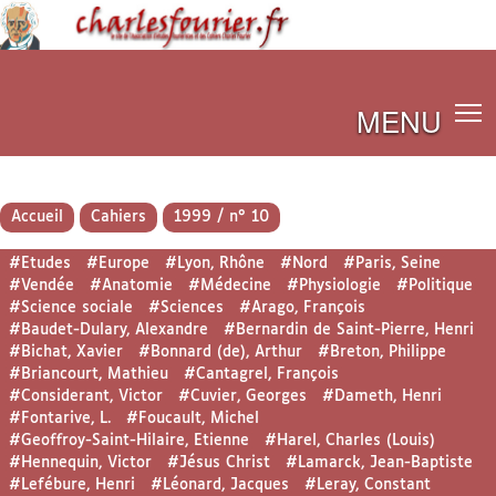
MENU
Accueil
Cahiers
1999 / n° 10
#Etudes
#Europe
#Lyon, Rhône
#Nord
#Paris, Seine
#Vendée
#Anatomie
#Médecine
#Physiologie
#Politique
#Science sociale
#Sciences
#Arago, François
#Baudet-Dulary, Alexandre
#Bernardin de Saint-Pierre, Henri
#Bichat, Xavier
#Bonnard (de), Arthur
#Breton, Philippe
#Briancourt, Mathieu
#Cantagrel, François
#Considerant, Victor
#Cuvier, Georges
#Dameth, Henri
#Fontarive, L.
#Foucault, Michel
#Geoffroy-Saint-Hilaire, Etienne
#Harel, Charles (Louis)
#Hennequin, Victor
#Jésus Christ
#Lamarck, Jean-Baptiste
#Lefébure, Henri
#Léonard, Jacques
#Leray, Constant