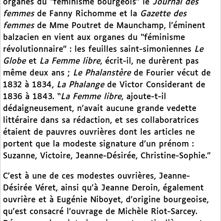
organes du “féminisme bourgeois” le
Journal des
femmes
de Fanny Richomme et la
Gazette des
femmes
de Mme Poutret de Maunchamp, l’éminent
balzacien en vient aux organes du “féminisme
révolutionnaire” : les feuilles saint-simoniennes
Le
Globe
et
La Femme libre
, écrit-il, ne durèrent pas
même deux ans ;
Le Phalanstère
de Fourier vécut de
1832 à 1834,
La Phalange
de Victor Considerant de
1836 à 1843. “
La Femme libre
, ajoute-t-il
dédaigneusement, n’avait aucune grande vedette
littéraire dans sa rédaction, et ses collaboratrices
étaient de pauvres ouvrières dont les articles ne
portent que la modeste signature d’un prénom :
Suzanne, Victoire, Jeanne-Désirée, Christine-Sophie.”
C’est à une de ces modestes ouvrières, Jeanne-
Désirée Véret, ainsi qu’à Jeanne Deroin, également
ouvrière et à Eugénie Niboyet, d’origine bourgeoise,
qu’est consacré l’ouvrage de Michèle Riot-Sarcey.