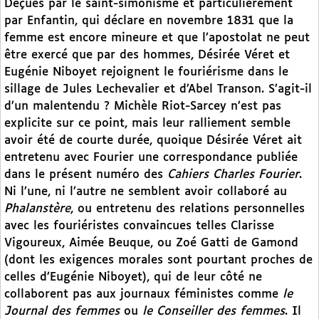
Déçues par le saint-simonisme et particulièrement
par Enfantin, qui déclare en novembre 1831 que la
femme est encore mineure et que l’apostolat ne peut
être exercé que par des hommes, Désirée Véret et
Eugénie Niboyet rejoignent le fouriérisme dans le
sillage de Jules Lechevalier et d’Abel Transon. S’agit-il
d’un malentendu ? Michèle Riot-Sarcey n’est pas
explicite sur ce point, mais leur ralliement semble
avoir été de courte durée, quoique Désirée Véret ait
entretenu avec Fourier une correspondance publiée
dans le présent numéro des
Cahiers Charles Fourier
.
Ni l’une, ni l’autre ne semblent avoir collaboré au
Phalanstère
, ou entretenu des relations personnelles
avec les fouriéristes convaincues telles Clarisse
Vigoureux, Aimée Beuque, ou Zoé Gatti de Gamond
(dont les exigences morales sont pourtant proches de
celles d’Eugénie Niboyet), qui de leur côté ne
collaborent pas aux journaux féministes comme
le
Journal des femmes
ou
le Conseiller des femmes
. Il