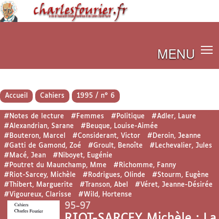
MENU
Accueil
Cahiers
1995 / n° 6
#Notes de lecture
#Femmes
#Politique
#Adler, Laure
#Alexandrian, Sarane
#Beuque, Louise-Aimée
#Bouteron, Marcel
#Considerant, Victor
#Deroin, Jeanne
#Gatti de Gamond, Zoé
#Groult, Benoîte
#Lechevalier, Jules
#Macé, Jean
#Niboyet, Eugénie
#Poutret du Maunchamp, Mme
#Richomme, Fanny
#Riot-Sarcey, Michèle
#Rodrigues, Olinde
#Stourm, Eugène
#Thibert, Marguerite
#Transon, Abel
#Véret, Jeanne-Désirée
#Vigoureux, Clarisse
#Wild, Hortense
95-97
RIOT-SARCEY Michèle : La