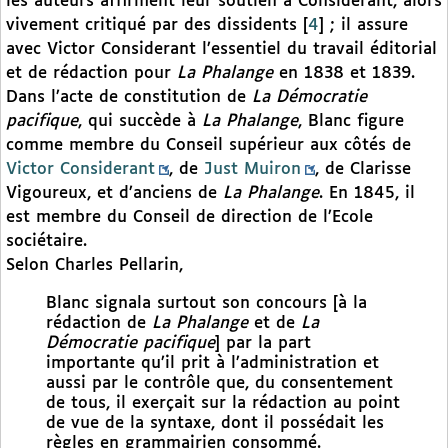
les auteurs affirment leur soutien à Considerant, alors
vivement critiqué par des dissidents
[
4
]
; il assure
avec Victor Considerant l’essentiel du travail éditorial
et de rédaction pour
La Phalange
en 1838 et 1839.
Dans l’acte de constitution de
La Démocratie
pacifique
, qui succède à
La Phalange
, Blanc figure
comme membre du Conseil supérieur aux côtés de
Victor Considerant
, de
Just Muiron
, de Clarisse
Vigoureux, et d’anciens de
La Phalange
. En 1845, il
est membre du Conseil de direction de l’Ecole
sociétaire.
Selon Charles Pellarin,
Blanc signala surtout son concours [à la
rédaction de
La Phalange
et de
La
Démocratie pacifique
] par la part
importante qu’il prit à l’administration et
aussi par le contrôle que, du consentement
de tous, il exerçait sur la rédaction au point
de vue de la syntaxe, dont il possédait les
règles en grammairien consommé.