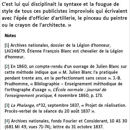
C’est lui qui disciplinait la syntaxe et la fougue de
style de tous ces publicistes improvisés qui écrivaient
avec l’épée d’officier d’artillerie, le pinceau du peintre
ou le crayon de l’architecte. »
Notes
[
1
]
Archives nationales, dossier de la Légion d’honneur,
LH/248/79. Étienne François Blanc est chevalier de la Légion
d’honneur.
[
2
]
En 1860, un compte-rendu d’un ouvrage de Julien Blanc sur
cette méthode indique que « M. Julien Blanc l’a pratiquée
pendant trente ans, en la perfectionnant sans cesse ». J.-B.
Prudhomme, « Bibliographie – Enseignement méthodique de
l’orthographe d’usage »,
L’École normale : journal de
l’enseignement pratique
, 4 novembre 1860, p. 173.
[
3
]
La Phalange
, n°32, septembre 1837, « Projet de réalisation.
Procès-verbal de la séance du 20 août 1837 ».
[
4
]
Archives nationales, fonds Fourier et Considerant, 10 AS 30
(681 Mi 49, vues 71-74), lettre du 31 octobre 1837.