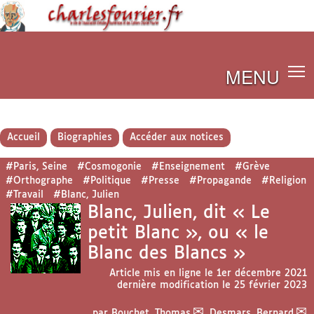
MENU
Accueil
Biographies
Accéder aux notices
#Paris, Seine
#Cosmogonie
#Enseignement
#Grève
#Orthographe
#Politique
#Presse
#Propagande
#Religion
#Travail
#Blanc, Julien
Blanc, Julien, dit « Le
petit Blanc », ou « le
Blanc des Blancs »
Article mis en ligne le
1er décembre 2021
dernière modification le 25 février 2023
par
Bouchet, Thomas
,
Desmars, Bernard