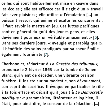
celles qui sont habituellement mise en œuvre dans
les écoles ; elle est efficace car il s’agit d’un « travail
fait avec plaisir » ; elle utilise « l’émulation […] un
puissant ressort qui anime et exalte les concurrents ;
il faut savoir le mettre en jeu. Ces luttes pacifiques
sont en général du goût des jeunes gens, et elles
deviennent pour eux un véritable amusement »
[
6
]
.
Dans ses derniers jours, « aveugle et paraplégique »,
il bénéficie des soins prodigués par sa soeur Émilie,
également fouriériste
[
7
]
.
Charbonnier, rédacteur à
La Gazette des tribunaux
,
prononce le 2 février 1865 sur la tombe de Julien
Blanc, qui vient de décéder, une vibrante oraison
funèbre. Il insiste sur sa modestie, son dévouement,
son esprit de sacrifice. Il évoque en particulier le rôle
à la fois effacé et décisif qu’il jouait à
La Démocratie
pacifique
: « grammairien, littérateur et logicien, il
était, pour ainsi dire, le censeur de la rédaction. [...]