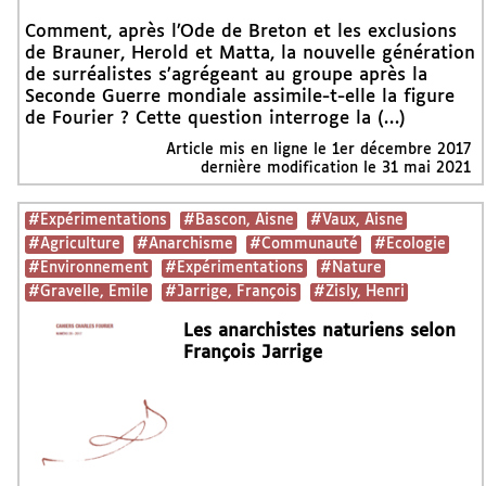
Comment, après l’Ode de Breton et les exclusions
de Brauner, Herold et Matta, la nouvelle génération
de surréalistes s’agrégeant au groupe après la
Seconde Guerre mondiale assimile-t-elle la figure
de Fourier ? Cette question interroge la (…)
Article mis en ligne le
1er décembre 2017
dernière modification le 31 mai 2021
#Expérimentations
#Bascon, Aisne
#Vaux, Aisne
#Agriculture
#Anarchisme
#Communauté
#Ecologie
#Environnement
#Expérimentations
#Nature
#Gravelle, Emile
#Jarrige, François
#Zisly, Henri
Les anarchistes naturiens selon
François Jarrige