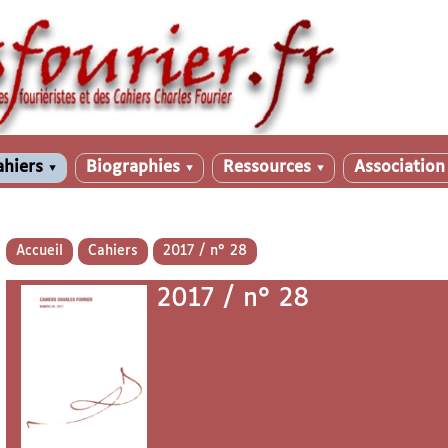
ahiers
Biographies
Ressources
Associatio
▼
▼
▼
Accueil
Cahiers
2017 / n° 28
2017 / n° 28