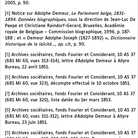
2005, p. 90
.
[
4
]
Notice sur Adolphe Demeur,
Le Parlement belge, 1831-
1894. Données biographiques,
sous la direction de Jean-Luc De
Paepe et Christiane Raindorf-Gerard, Bruxelles, Académie
royale de Belgique – Commission biographique, 1996, p. 187-
188 ; et « Demeur Adolphe-Joseph (1827-1892) »,
Dictionnaire
historique de la laïcité…, op. cit.,
p. 90.
[
5
]
Archives sociétaires, fonds Fourier et Considerant, 10 AS 37
(681 Mi 60, vues 313-314), lettre d’Adolphe Demeur à Allyre
Bureau, 22 avril 1851.
[
6
]
Archives sociétaires, fonds Fourier et Considerant, 10 AS 37
(681 Mi 60, vue 323), décompte effectué le 10 octobre 1851.
[
7
]
Archives sociétaires, fonds Fourier et Considerant, 10 AS 37
(681 Mi 60, vue 320), liste datée du 1er mars 1853.
[
8
]
Archives sociétaires, fonds Fourier et Considerant, 10 AS 37
(681 Mi 60, vues 311-312), lettre d’Adolphe Demeur à Allyre
Bureau, 23 juin 1851.
[
9
]
Archives sociétaires, fonds Fourier et Considerant, 10 AS 37