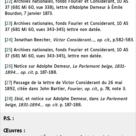
[
22
]
Archives nationales, fonds Fourier et Considerant, 10 AS
37 (681 Mi 60, vue 338), lettre d’Adolphe Demeur à Émile
Bourdon, 7 janvier 1873.
[
23
]
Archives nationales, fonds Fourier et Considerant, 10 AS
37 (681 Mi 60, vues 343-345) lettre non datée.
[
24
]
Jonathan Beecher,
Victor Considerant…, op. cit.
, p.582-583.
[
25
]
Archives nationales, fonds Fourier et Considerant, 10 AS
37 (681 Mi 60, vues 343-345), lettre non datée.
[
26
]
Notice sur Adolphe Demeur,
Le Parlement belge, 1831-
1894… op. cit.
p. 187-188.
[
27
]
Passage de la lettre de Victor Considerant du 26 mai
1892, citée dans John Bartier,
Fourier, op. cit.
, p. 78, note 3.
[
28
]
Ibid.,
et notice sur Adolphe Demeur, dans
Le Parlement
belge, 1831-1894… op. cit.
p. 187-188.
P.S. :
Œuvres :