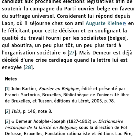
candidat aux prochaines élections législatives afin de
soutenir la campagne du Parti ouvrier belge en faveur
du suffrage universel. Considerant lui répond depuis
Laon, où il séjourne chez son ami
Auguste Kleine
en
le félicitant pour cette décision et en soulignant la
qualité du travail fourni par les socialistes [belges],
qui aboutira, un peu plus tôt, un peu plus tard à
l’organisation sociétaire »
[
27
]
. Mais Demeur est déjà
décédé d’une crise cardiaque quand la lettre lui est
envoyée
[
28
]
.
Notes
[
1
]
John Bartier,
Fourier en Belgique
, édité et présenté par
Francis Sartorius, Bruxelles, Bibliothèque de l’université libre
de Bruxelles, et Tusson, éditions du Lérot, 2005, p. 78.
[
2
]
Ibid.,
p. 146, note 3.
[
3
]
« Demeur Adolphe-Joseph (1827-1892) »,
Dictionnaire
historique de la laïcité en Belgique,
sous la direction de Pol
Defosse, Bruxelles, Fondation rationaliste et éditions Luc Pire,