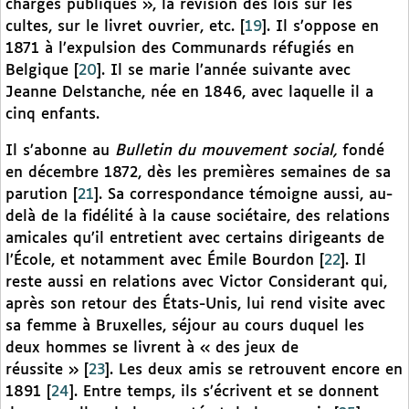
charges publiques », la révision des lois sur les
cultes, sur le livret ouvrier, etc.
[
19
]
. Il s’oppose en
1871 à l’expulsion des Communards réfugiés en
Belgique
[
20
]
. Il se marie l’année suivante avec
Jeanne Delstanche, née en 1846, avec laquelle il a
cinq enfants.
Il s’abonne au
Bulletin du mouvement social,
fondé
en décembre 1872, dès les premières semaines de sa
parution
[
21
]
. Sa correspondance témoigne aussi, au-
delà de la fidélité à la cause sociétaire, des relations
amicales qu’il entretient avec certains dirigeants de
l’École, et notamment avec Émile Bourdon
[
22
]
. Il
reste aussi en relations avec Victor Considerant qui,
après son retour des États-Unis, lui rend visite avec
sa femme à Bruxelles, séjour au cours duquel les
deux hommes se livrent à « des jeux de
réussite »
[
23
]
. Les deux amis se retrouvent encore en
1891
[
24
]
. Entre temps, ils s’écrivent et se donnent