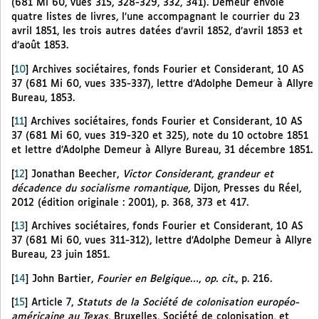
(681 Mi 60, vues 315, 328-329, 332, 341). Demeur envoie
quatre listes de livres, l’une accompagnant le courrier du 23
avril 1851, les trois autres datées d’avril 1852, d’avril 1853 et
d’août 1853.
[
10
]
Archives sociétaires, fonds Fourier et Considerant, 10 AS
37 (681 Mi 60, vues 335-337), lettre d’Adolphe Demeur à Allyre
Bureau, 1853.
[
11
]
Archives sociétaires, fonds Fourier et Considerant, 10 AS
37 (681 Mi 60, vues 319-320 et 325), note du 10 octobre 1851
et lettre d’Adolphe Demeur à Allyre Bureau, 31 décembre 1851.
[
12
]
Jonathan Beecher,
Victor Considerant, grandeur et
décadence du socialisme romantique,
Dijon, Presses du Réel,
2012 (édition originale : 2001), p. 368, 373 et 417.
[
13
]
Archives sociétaires, fonds Fourier et Considerant, 10 AS
37 (681 Mi 60, vues 311-312), lettre d’Adolphe Demeur à Allyre
Bureau, 23 juin 1851.
[
14
]
John Bartier,
Fourier en Belgique
…,
op. cit.
, p. 216.
[
15
]
Article 7,
Statuts de la Société de colonisation européo-
américaine au Texas
, Bruxelles, Société de colonisation, et