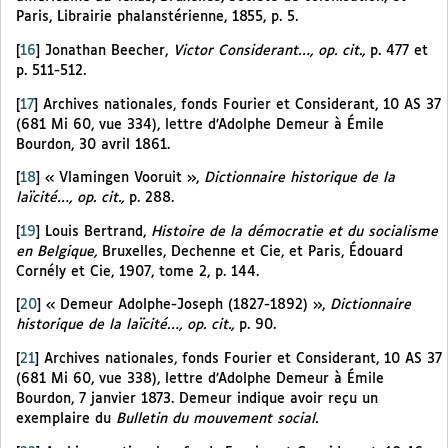
Paris, Librairie phalanstérienne, 1855, p. 5.
[
16
]
Jonathan Beecher,
Victor Considerant…, op. cit.,
p. 477 et
p. 511-512.
[
17
]
Archives nationales, fonds Fourier et Considerant, 10 AS 37
(681 Mi 60, vue 334), lettre d’Adolphe Demeur à Émile
Bourdon, 30 avril 1861.
[
18
]
« Vlamingen Vooruit »,
Dictionnaire historique de la
laïcité…, op. cit.,
p. 288.
[
19
]
Louis Bertrand,
Histoire de la démocratie et du socialisme
en Belgique,
Bruxelles, Dechenne et Cie, et Paris, Édouard
Cornély et Cie, 1907, tome 2, p. 144.
[
20
]
« Demeur Adolphe-Joseph (1827-1892) »,
Dictionnaire
historique de la laïcité…, op. cit.,
p. 90.
[
21
]
Archives nationales, fonds Fourier et Considerant, 10 AS 37
(681 Mi 60, vue 338), lettre d’Adolphe Demeur à Émile
Bourdon, 7 janvier 1873. Demeur indique avoir reçu un
exemplaire du
Bulletin du mouvement social.