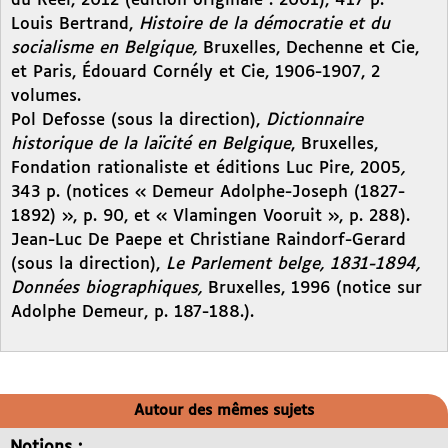
du Réel, 2012 (édition originale : 2001), 417 p.
Louis Bertrand,
Histoire de la démocratie et du
socialisme en Belgique,
Bruxelles, Dechenne et Cie,
et Paris, Édouard Cornély et Cie, 1906-1907, 2
volumes.
Pol Defosse (sous la direction),
Dictionnaire
historique de la laïcité en Belgique
, Bruxelles,
Fondation rationaliste et éditions Luc Pire, 2005
,
343 p. (notices « Demeur Adolphe-Joseph (1827-
1892) », p. 90, et « Vlamingen Vooruit », p. 288).
Jean-Luc De Paepe et Christiane Raindorf-Gerard
(sous la direction),
Le Parlement belge, 1831-1894,
Données biographiques,
Bruxelles, 1996 (notice sur
Adolphe Demeur, p. 187-188.).
Autour des mêmes sujets
Notions :