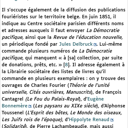
Il s’occupe également de la diffusion des publications
fouriéristes sur le territoire belge. En juin 1851, il
indique au Centre sociétaire parisien différents noms
et adresses auxquels il faut envoyer
La Démocratie
pacifique,
ainsi que la
Revue de l’éducation nouvelle,
un périodique fondé par
Jules Delbruck
. Lui-même
commande plusieurs numéros de
La Démocratie
pacifique,
qui manquent « à [sa] collection, par suite
de donations, prêts, etc. »
[
8
]
. Il adresse également à
la Librairie sociétaire des listes de livres qu’il
commande en plusieurs exemplaires : on y trouve des
ouvrages de Charles Fourier (
Théorie de l’unité
universelle, Cités ouvrières, Manuscrits
), de François
Cantagrel
(Le Fou du Palais-Royal
), d’
Eugène
Bonnemère
(
Les paysans au XIXe siècle
), d’Alphonse
Toussenel (
L’Esprit des bêtes, Le Monde des oiseaux,
Les Juifs rois de l’époque)
, d’
Hippolyte Renaud
(
Solidarité
), de Pierre Lachambeaudie, mais aussi