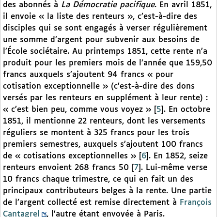
des abonnés à
La Démocratie pacifique
. En avril 1851,
il envoie « la liste des renteurs », c’est-à-dire des
disciples qui se sont engagés à verser régulièrement
une somme d’argent pour subvenir aux besoins de
l’École sociétaire. Au printemps 1851, cette rente n’a
produit pour les premiers mois de l’année que 159,50
francs auxquels s’ajoutent 94 francs « pour
cotisation exceptionnelle » (c’est-à-dire des dons
versés par les renteurs en supplément à leur rente) :
« c’est bien peu, comme vous voyez »
[
5
]
. En octobre
1851, il mentionne 22 renteurs, dont les versements
réguliers se montent à 325 francs pour les trois
premiers semestres, auxquels s’ajoutent 100 francs
de « cotisations exceptionnelles »
[
6
]
. En 1852, seize
renteurs envoient 268 francs 50
[
7
]
. Lui-même verse
10 francs chaque trimestre, ce qui en fait un des
principaux contributeurs belges à la rente. Une partie
de l’argent collecté est remise directement à
François
Cantagrel
, l’autre étant envoyée à Paris.