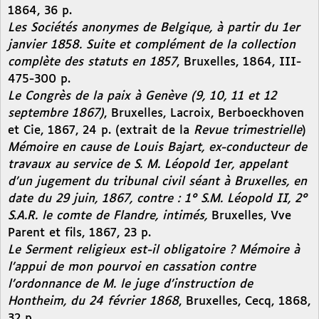
1864, 36 p.
Les Sociétés anonymes de Belgique, à partir du 1er
janvier 1858. Suite et complément de la collection
complète des statuts en 1857
, Bruxelles, 1864, III-
475-300 p.
Le Congrès de la paix à Genève (9, 10, 11 et 12
septembre 1867)
, Bruxelles, Lacroix, Berboeckhoven
et Cie, 1867, 24 p. (extrait de la
Revue trimestrielle
)
Mémoire en cause de Louis Bajart, ex-conducteur de
travaux au service de S. M. Léopold 1er, appelant
d’un jugement du tribunal civil séant à Bruxelles, en
date du 29 juin, 1867, contre : 1° S.M. Léopold II, 2°
S.A.R. le comte de Flandre, intimés,
Bruxelles, Vve
Parent et fils, 1867, 23 p.
Le Serment religieux est-il obligatoire ? Mémoire à
l’appui de mon pourvoi en cassation contre
l’ordonnance de M. le juge d’instruction de
Hontheim, du 24 février 1868
, Bruxelles, Cecq, 1868,
32 p.