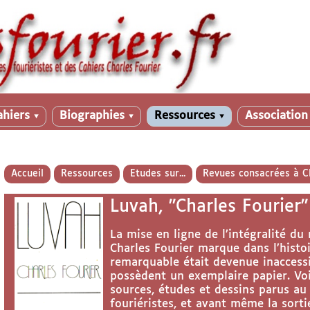
ahiers
Biographies
Ressources
Associatio
▼
▼
▼
Accueil
Ressources
Etudes sur...
Revues consacrées à Ch
Luvah, "Charles Fourier"
La mise en ligne de l’intégralité d
Charles Fourier marque dans l’histoi
remarquable était devenue inaccessi
possèdent un exemplaire papier. Voi
sources, études et dessins parus au
fouriéristes, et avant même la sor