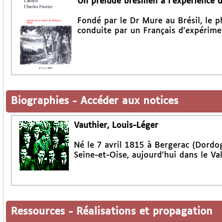
Un prélude brésilien à l’expérience 
Fondé par le Dr Mure au Brésil, le p
conduite par un Français d’expérime
Biographies
-
Accéder aux notices
Vauthier, Louis-Léger
Né le 7 avril 1815 à Bergerac (Dordo
Seine-et-Oise, aujourd’hui dans le Val
Ressources
-
Réalisations et propagation