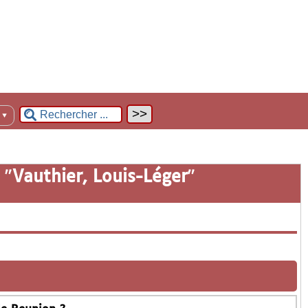
n
▼
 "
Vauthier, Louis-Léger
"