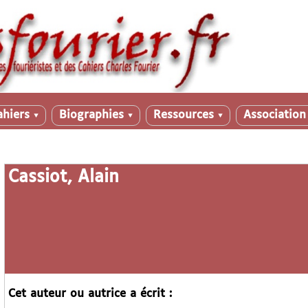
ahiers
Biographies
Ressources
Associatio
▼
▼
▼
Cassiot, Alain
Cet auteur ou autrice a écrit :