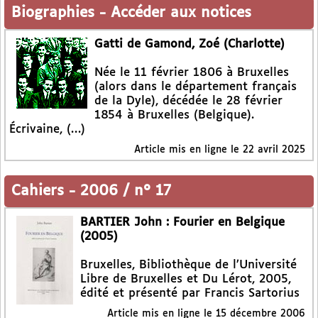
Biographies
-
Accéder aux notices
Gatti de Gamond, Zoé (Charlotte)
Née le 11 février 1806 à Bruxelles
(alors dans le département français
de la Dyle), décédée le 28 février
1854 à Bruxelles (Belgique).
Écrivaine, (…)
Article mis en ligne le
22 avril 2025
Cahiers
-
2006 / n° 17
BARTIER John : Fourier en Belgique
(2005)
Bruxelles, Bibliothèque de l’Université
Libre de Bruxelles et Du Lérot, 2005,
édité et présenté par Francis Sartorius
Article mis en ligne le
15 décembre 2006