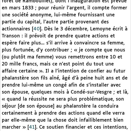
forêt de Rambouillet), dont l’inauguration est prévue
en mars 1833 ; pour réunir l’argent, il compte former
une société anonyme, lui-même fournissant une
partie du capital, l’autre partie provenant des
actionnaires
[
40
]
. Dès le 3 décembre, Lemoyne écrit à
Transon : il prévoit de prendre quatre actions et
espère faire plus... s’il arrive à convaincre sa femme,
plus fortunée, d’y contribuer ; « je compte que nous
(ou plutôt ma femme) vous remettrons entre 10 et
20 mille francs, mais ce n’est point du tout une
affaire certaine ». Il a l’intention de confier au futur
phalanstère son fils aîné, âgé d’à peine huit ans et de
prendre lui-même un congé afin de s’installer avec
son épouse, quelques mois à Condé-sur-Vesgre ; et là,
« quand la réussite ne sera plus problématique, son
séjour [de son épouse] au phalanstère la conduira
certainement à prendre des actions quand elle verra
par elle-même que la chose doit infailiblement bien
marcher »
[
41
]
. Ce soutien financier et ces intentions,