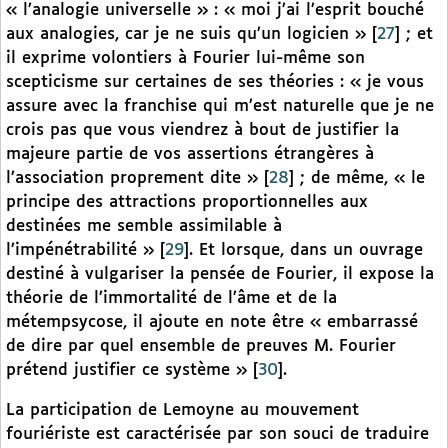
« l’analogie universelle » : « moi j’ai l’esprit bouché
aux analogies, car je ne suis qu’un logicien »
[
27
]
; et
il exprime volontiers à Fourier lui-même son
scepticisme sur certaines de ses théories : « je vous
assure avec la franchise qui m’est naturelle que je ne
crois pas que vous viendrez à bout de justifier la
majeure partie de vos assertions étrangères à
l’association proprement dite »
[
28
]
; de même, « le
principe des attractions proportionnelles aux
destinées me semble assimilable à
l’impénétrabilité »
[
29
]
. Et lorsque, dans un ouvrage
destiné à vulgariser la pensée de Fourier, il expose la
théorie de l’immortalité de l’âme et de la
métempsycose, il ajoute en note être « embarrassé
de dire par quel ensemble de preuves M. Fourier
prétend justifier ce système »
[
30
]
.
La participation de Lemoyne au mouvement
fouriériste est caractérisée par son souci de traduire