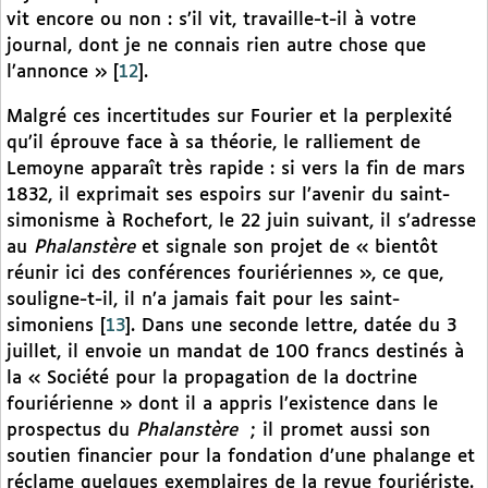
vit encore ou non : s’il vit, travaille-t-il à votre
journal, dont je ne connais rien autre chose que
l’annonce »
[
12
]
.
Malgré ces incertitudes sur Fourier et la perplexité
qu’il éprouve face à sa théorie, le ralliement de
Lemoyne apparaît très rapide : si vers la fin de mars
1832, il exprimait ses espoirs sur l’avenir du saint-
simonisme à Rochefort, le 22 juin suivant, il s’adresse
au
Phalanstère
et signale son projet de « bientôt
réunir ici des conférences fouriériennes », ce que,
souligne-t-il, il n’a jamais fait pour les saint-
simoniens
[
13
]
. Dans une seconde lettre, datée du 3
juillet, il envoie un mandat de 100 francs destinés à
la « Société pour la propagation de la doctrine
fouriérienne » dont il a appris l’existence dans le
prospectus du
Phalanstère
; il promet aussi son
soutien financier pour la fondation d’une phalange et
réclame quelques exemplaires de la revue fouriériste.