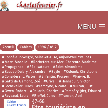
MENU
Accueil
Cahiers
1996 / n° 7
#Condé-sur-Vesgre, Seine-et-Oise, aujourd’hui Yvelines
#Metz, Moselle
#Rochefort-sur-Mer, Charente-Maritime
#Propagande
#Réalisateurs
#Saint-simonisme
#Baudet-Dulary, Alexandre
#Bayle
#Colomb, Christophe
#Considerant, Victor
#Enfantin, Prosper
#Faivre, B.
#Gatti de Gamond, Zoé
#Grivel
#Hennequin, Victor
#Lechevalier, Jules
#Lemoyne, Nicolas
#Muiron, Just
#Owen, Robert
#Pellarin, Charles
#Pompéry (de), Edouard
#Reybaud, Louis
#Rieffel, Jules
#Transon, Abel
47-68
Être fouriériste en