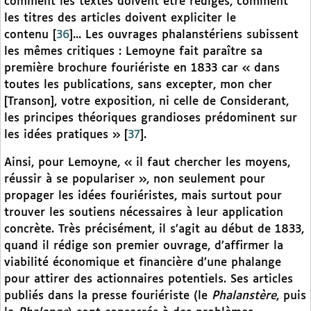
comment les textes doivent être rédigés, comment
les titres des articles doivent expliciter le
contenu
[
36
]
... Les ouvrages phalanstériens subissent
les mêmes critiques : Lemoyne fait paraître sa
première brochure fouriériste en 1833 car « dans
toutes les publications, sans excepter, mon cher
[Transon], votre exposition, ni celle de Considerant,
les principes théoriques grandioses prédominent sur
les idées pratiques »
[
37
]
.
Ainsi, pour Lemoyne, « il faut chercher les moyens,
réussir à se populariser », non seulement pour
propager les idées fouriéristes, mais surtout pour
trouver les soutiens nécessaires à leur application
concrète. Très précisément, il s’agit au début de 1833,
quand il rédige son premier ouvrage, d’affirmer la
viabilité économique et financière d’une phalange
pour attirer des actionnaires potentiels. Ses articles
publiés dans la presse fouriériste (le
Phalanstère
, puis