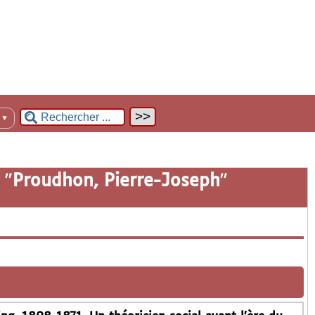
n
▼
 "
Proudhon, Pierre-Joseph
"