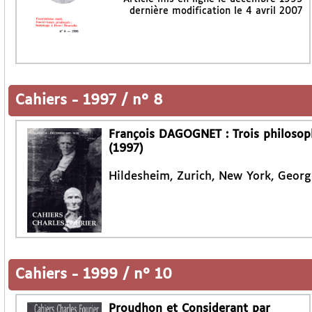
dernière modification le 4 avril 2007
Cahiers
-
1997 / n° 8
François DAGOGNET : Trois philosoph
(1997)
Hildesheim, Zurich, New York, Georg
Cahiers
-
1999 / n° 10
Proudhon et Considerant par