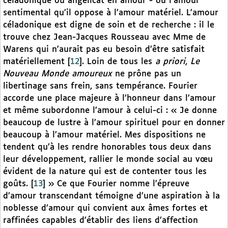
céladonique ou angélicat en amour - ou l’amour
sentimental qu’il oppose à l’amour matériel. L’amour
céladonique est digne de soin et de recherche : il le
trouve chez Jean-Jacques Rousseau avec Mme de
Warens qui n’aurait pas eu besoin d’être satisfait
matériellement
[
12
]
. Loin de tous les
a priori
,
Le
Nouveau Monde amoureux
ne prône pas un
libertinage sans frein, sans tempérance. Fourier
accorde une place majeure à l’honneur dans l’amour
et même subordonne l’amour à celui-ci : « Je donne
beaucoup de lustre à l’amour spirituel pour en donner
beaucoup à l’amour matériel. Mes dispositions ne
tendent qu’à les rendre honorables tous deux dans
leur développement, rallier le monde social au vœu
évident de la nature qui est de contenter tous les
goûts.
[
13
]
» Ce que Fourier nomme l’épreuve
d’amour transcendant témoigne d’une aspiration à la
noblesse d’amour qui convient aux âmes fortes et
raffinées capables d’établir des liens d’affection