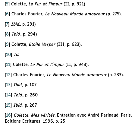
[
5
]
Colette,
Le Pur et l’impur
(II, p. 921)
[
6
]
Charles Fourier,
Le Nouveau Monde amoureux
(p. 275).
[
7
]
Ibid
., p. 291)
[
8
]
Ibid
., p. 294)
[
9
]
Colette,
Etoile Vesper
(III, p. 623).
[
10
]
Id
.
[
11
]
Colette,
Le Pur et l’impur
(II, p. 943).
[
12
]
Charles Fourier,
Le Nouveau Monde amoureux
(p. 233).
[
13
]
Ibid
., p. 107
[
14
]
Ibid
., p. 260
[
15
]
Ibid
., p. 267
[
16
]
Colette. Mes vérités
. Entretien avec André Parinaud, Paris,
Editions Ecritures, 1996, p. 25