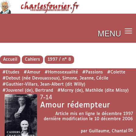
MENU
Accueil
Cahiers
1997 / n° 8
#Etudes
#Amour
#Homosexualité
#Passions
#Colette
#Debout (née Devouassoux), Simone, Jeanne, Cécile
#Gauthier-Villars, Jean-Albert (dit Willy)
#Jouvenel (de), Bertrand
#Morny (de), Mathilde (dite Missy)
7-14
Amour rédempteur
Article mis en ligne le
décembre 1997
dernière modification le 10 décembre 2006
par
Guillaume, Chantal