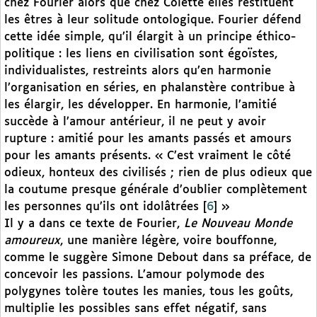
chez Fourier alors que chez Colette elles restituent
les êtres à leur solitude ontologique. Fourier défend
cette idée simple, qu’il élargit à un principe éthico-
politique : les liens en civilisation sont égoïstes,
individualistes, restreints alors qu’en harmonie
l’organisation en séries, en phalanstère contribue à
les élargir, les développer. En harmonie, l’amitié
succède à l’amour antérieur, il ne peut y avoir
rupture : amitié pour les amants passés et amours
pour les amants présents. « C’est vraiment le côté
odieux, honteux des civilisés ; rien de plus odieux que
la coutume presque générale d’oublier complètement
les personnes qu’ils ont idolâtrées
[
6
]
»
Il y a dans ce texte de Fourier,
Le Nouveau Monde
amoureux
, une manière légère, voire bouffonne,
comme le suggère Simone Debout dans sa préface, de
concevoir les passions. L’amour polymode des
polygynes tolère toutes les manies, tous les goûts,
multiplie les possibles sans effet négatif, sans