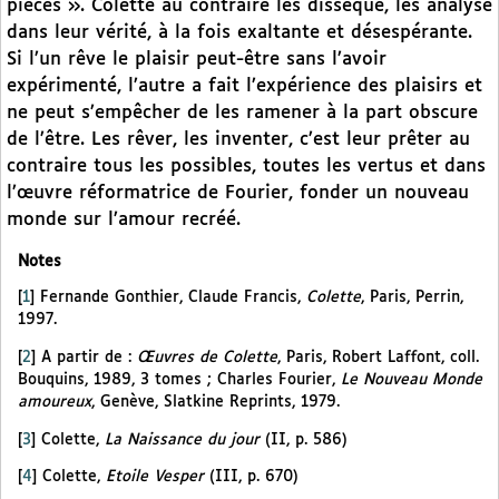
pièces ». Colette au contraire les dissèque, les analyse
dans leur vérité, à la fois exaltante et désespérante.
Si l’un rêve le plaisir peut-être sans l’avoir
expérimenté, l’autre a fait l’expérience des plaisirs et
ne peut s’empêcher de les ramener à la part obscure
de l’être. Les rêver, les inventer, c’est leur prêter au
contraire tous les possibles, toutes les vertus et dans
l’œuvre réformatrice de Fourier, fonder un nouveau
monde sur l’amour recréé.
Notes
[
1
]
Fernande Gonthier, Claude Francis,
Colette
, Paris, Perrin,
1997.
[
2
]
A partir de :
Œuvres de Colette
, Paris, Robert Laffont, coll.
Bouquins, 1989, 3 tomes ; Charles Fourier,
Le Nouveau Monde
amoureux
, Genève, Slatkine Reprints, 1979.
[
3
]
Colette,
La Naissance du jour
(II, p. 586)
[
4
]
Colette,
Etoile Vesper
(III, p. 670)