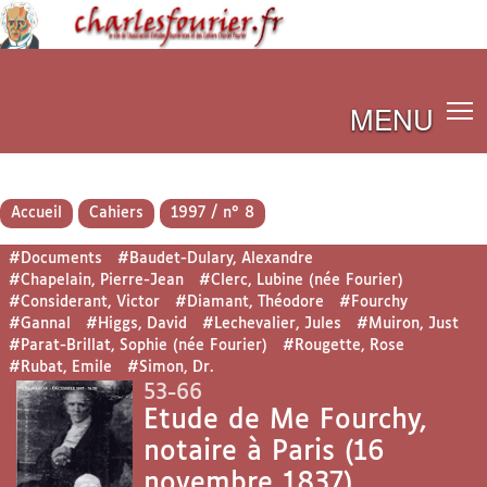
MENU
Accueil
Cahiers
1997 / n° 8
#Documents
#Baudet-Dulary, Alexandre
#Chapelain, Pierre-Jean
#Clerc, Lubine (née Fourier)
#Considerant, Victor
#Diamant, Théodore
#Fourchy
#Gannal
#Higgs, David
#Lechevalier, Jules
#Muiron, Just
#Parat-Brillat, Sophie (née Fourier)
#Rougette, Rose
#Rubat, Emile
#Simon, Dr.
53-66
Etude de Me Fourchy,
notaire à Paris (16
novembre 1837)