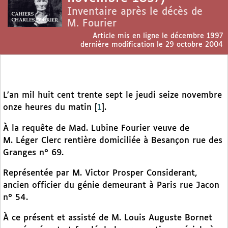
Inventaire après le décès de
M. Fourier
Article mis en ligne le
décembre 1997
dernière modification le 29 octobre 2004
L’an mil huit cent trente sept le jeudi seize novembre
onze heures du matin
[
1
]
.
À la requête de Mad. Lubine Fourier veuve de
M. Léger Clerc rentière domiciliée à Besançon rue des
Granges n° 69.
Représentée par M. Victor Prosper Considerant,
ancien officier du génie demeurant à Paris rue Jacon
n° 54.
À ce présent et assisté de M. Louis Auguste Bornet