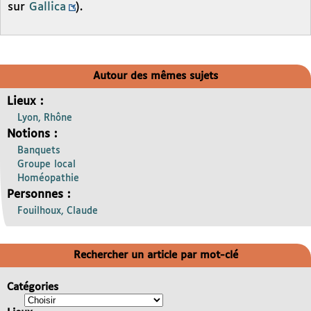
sur
Gallica
).
Autour des mêmes sujets
Lieux :
Lyon, Rhône
Notions :
Banquets
Groupe local
Homéopathie
Personnes :
Fouilhoux, Claude
Rechercher un article par mot-clé
Catégories