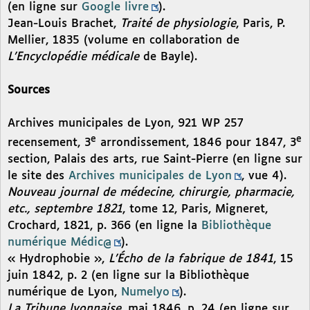
(en ligne sur
Google livre
).
Jean-Louis Brachet,
Traité de physiologie
, Paris, P.
Mellier, 1835 (volume en collaboration de
L’Encyclopédie médicale
de Bayle).
Sources
Archives municipales de Lyon, 921 WP 257
e
e
recensement, 3
arrondissement, 1846 pour 1847, 3
section, Palais des arts, rue Saint-Pierre (en ligne sur
le site des
Archives municipales de Lyon
, vue 4).
Nouveau journal de médecine, chirurgie, pharmacie,
etc., septembre 1821
, tome 12, Paris, Migneret,
Crochard, 1821, p. 366 (en ligne la
Bibliothèque
numérique Médic@
).
« Hydrophobie »,
L’Écho de la fabrique de 1841
, 15
juin 1842, p. 2 (en ligne sur la Bibliothèque
numérique de Lyon,
Numelyo
).
La Tribune lyonnaise
, mai 1846, p. 24 (en ligne sur