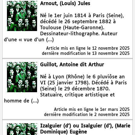
Arnout, (Louis) Jules
Né le 1er juin 1814 à Paris (Seine),
décédé le 26 septembre 1882 à
Toulouse (Haute-Garonne).
Dessinateur-lithographe. Auteur
d’une « vue d’un (…)
Article mis en ligne le
12 novembre 2025
dernière modification le 13 novembre 2025
Guillot, Antoine dit Arthur
Né à Lyon (Rhône) le 6 pluviôse an
VI (25 janvier 1798). Décédé à Paris
(Seine) le 29 décembre 1870.
Statuaire, critique artistique et
homme de (…)
Article mis en ligne le
1er mars 2025
dernière modification le 2 novembre 2025
Izalguier (d’) ou Isalguier (d’), (Marie
Dominique) Eugène