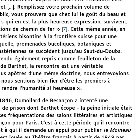
 [...]. Remplissez votre prochain volume de
ublic, vous prouvera que chez lui le goût du beau et
s qui en est la plus heureuse expression, survivent,
ions de chemin de fer »
[
7
]
. Cette même année, en
ériens bisontins à la frontière suisse pour une
aquelle, promenades bucoliques, botaniques et
nstériennes se succèdent jusqu’au Saut-du-Doubs.
rendu également repris comme feuilleton de la
e Barthet, la rencontre est une véritable
us apôtres d’une même doctrine, nous entrevoyions
 nous sentions bien fier d’être les premiers à
 rendre l’humanité si heureuse ».
n 1846, Dumollard de Besançon a intenté une
de prison dont Barthet écope - la peine initiale était
ses fréquentations des salons littéraires et artistiques
çon pour Paris. C’est à cette période qu’il rencontre
 et à qui il demande un appui pour publier
le Moineau
le est jouée au Théâtre français à partir de 1849 par