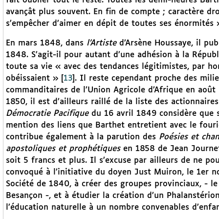
fait oublier tout le reste. Toutes les demi-heures Bart
avançât plus souvent. En fin de compte ; caractère dr
s’empêcher d’aimer en dépit de toutes ses énormités 
En mars 1848, dans
l’Artiste
d’Arsène Houssaye, il publ
1848. S’agit-il pour autant d’une adhésion à la Républi
toute sa vie « avec des tendances légitimistes, par hor
obéissaient »
[
13
]
. Il reste cependant proche des milie
commanditaires de l’Union Agricole d’Afrique en août 
1850, il est d’ailleurs raillé de la liste des actionnai
Démocratie Pacifique
du 16 avril 1849 considère que
mention des liens que Barthet entretient avec le four
contribue également à la parution des
Poésies et cha
apostoliques et prophétiques
en 1858 de Jean Journet.
soit 5 francs et plus. Il s’excuse par ailleurs de ne 
convoqué à l’initiative du doyen Just Muiron, le 1er n
Société de 1840, à créer des groupes provinciaux, - l
Besançon -, et à étudier la création d’un Phalanstério
l’éducation naturelle à un nombre convenables d’enfa