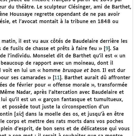
eur du théâtre. Le sculpteur Clésinger, ami de Barthet,
rsène Houssaye regrette cependant de ne pas avoir
oésie, et l’avocat montait à la tribune en 1848 ou
matin, il est vu aux côtés de Baudelaire derrière les
 de fusils de chasse et prêts à faire feu »
[
9
]
. Sa
de l’individu. Monselet dit de Barthet qu’il est « un
 beaucoup de rapport avec un moineau, dont il
ll voit en lui un « homme
brusque et bon
. Il est dur
 pour ses camarades »
[
11
]
. Barthet aurait dû affronter
nées de février pour « offense morale », transformée
Même Nadar, après l’altercation avec Baudelaire et
lui qu’il est un « garçon fantasque et tumultueux,
, et possède tout juste la circonspection d’un
ontin [
sic
] dans la moelle des os, et jusqu’à en être
 le corps et mettre des rats morts dans vos poches
lein d’esprit, de bon sens et de délicatesse qui vous