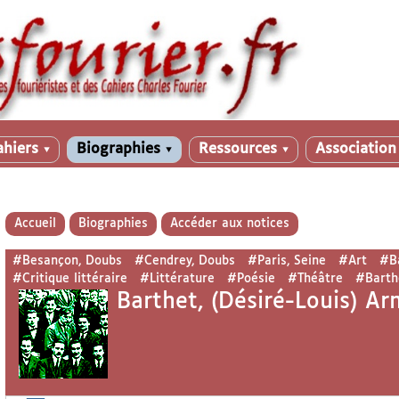
ahiers
Biographies
Ressources
Associatio
▼
▼
▼
Accueil
Biographies
Accéder aux notices
#Besançon, Doubs
#Cendrey, Doubs
#Paris, Seine
#Art
#B
#Critique littéraire
#Littérature
#Poésie
#Théâtre
#Barthe
Barthet, (Désiré-Louis) A