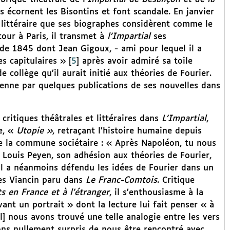
s écornent les Bisontins et font scandale. En janvier
e littéraire que ses biographes considèrent comme le
our à Paris, il transmet à
l’Impartial
ses
de 1845 dont Jean Gigoux, - ami pour lequel il a
s capitulaires »
[
5
]
après avoir admiré sa toile
 collège qu’il aurait initié aux théories de Fourier.
sienne par quelques publications de ses nouvelles dans
ritiques théâtrales et littéraires dans
L’Impartial
,
e, «
Utopie »
, retraçant l’histoire humaine depuis
de la commune sociétaire : « Après Napoléon, tu nous
 Louis Peyen, son adhésion aux théories de Fourier,
Il a néanmoins défendu les idées de Fourier dans un
es Viancin paru dans
Le Franc-Comtois
. Critique
ts en France et à l’étranger
, il s’enthousiasme à la
ant un portrait » dont la lecture lui fait penser « à
-il] nous avons trouvé une telle analogie entre les vers
ns nullement surpris de nous être rencontré avec