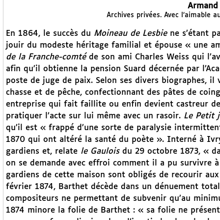
Armand 
Archives privées. Avec l’aimable 
En 1864, le succès du
Moineau de Lesbie
ne s’étant pa
jouir du modeste héritage familial et épouse « une a
de la Franche-comté
de son ami Charles Weiss qui l’av
afin qu’il obtienne la pension Suard décernée par l’A
poste de juge de paix. Selon ses divers biographes, il
chasse et de pêche, confectionnant des pâtes de coing
entreprise qui fait faillite ou enfin devient castreur 
pratiquer l’acte sur lui même avec un rasoir.
Le Petit 
qu’il est « frappé d’une sorte de paralysie intermitten
1870 qui ont altéré la santé du poète ». Interné à Ivry
gardiens et, relate
le Gaulois
du 29 octobre 1873, « dan
on se demande avec effroi comment il a pu survivre à
gardiens de cette maison sont obligés de recourir aux
février 1874, Barthet décède dans un dénuement total,
compositeurs ne permettant de subvenir qu’au minimu
1874 minore la folie de Barthet : « sa folie ne présent