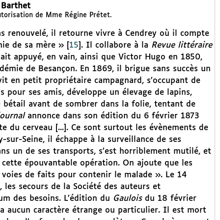
Barthet
autorisation de Mme Régine Prétet.
s renouvelé, il retourne vivre à Cendrey où il compte
mie de sa mère »
[
15
]
. Il collabore à la
Revue littéraire
ait appuyé, en vain, ainsi que Victor Hugo en 1850,
cadémie de Besançon. En 1869, il brigue sans succès un
 vit en petit propriétaire campagnard, s’occupant de
s pour ses amis, développe un élevage de lapins,
de bétail avant de sombrer dans la folie, tentant de
journal
annonce dans son édition du 6 février 1873
te du cerveau [...]. Ce sont surtout les évènements de
-sur-Seine, il échappe à la surveillance de ses
s un de ses transports, s’est horriblement mutilé, et
 cette épouvantable opération. On ajoute que les
 voies de faits pour contenir le malade ». Le 14
 les secours de la Société des auteurs et
m des besoins. L’édition du
Gaulois
du 18 février
a aucun caractère étrange ou particulier. Il est mort