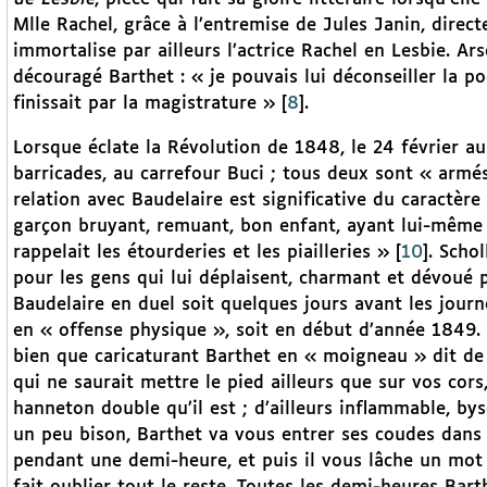
Mlle Rachel, grâce à l’entremise de Jules Janin, direct
immortalise par ailleurs l’actrice Rachel en Lesbie. A
découragé Barthet : « je pouvais lui déconseiller la p
finissait par la magistrature »
[
8
]
.
Lorsque éclate la Révolution de 1848, le 24 février au 
barricades, au carrefour Buci ; tous deux sont « armés
relation avec Baudelaire est significative du caractère 
garçon bruyant, remuant, bon enfant, ayant lui-même
rappelait les étourderies et les piailleries »
[
10
]
. Scho
pour les gens qui lui déplaisent, charmant et dévoué
Baudelaire en duel soit quelques jours avant les jour
en « offense physique », soit en début d’année 1849. 
bien que caricaturant Barthet en « moigneau » dit de 
qui ne saurait mettre le pied ailleurs que sur vos cors
hanneton double qu’il est ; d’ailleurs inflammable, bys
un peu bison, Barthet va vous entrer ses coudes dans
pendant une demi-heure, et puis il vous lâche un mot p