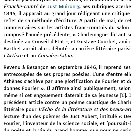
Franche-comté
de
Just Muiron
. Ses rubriques acerbe
1845, il apparaît au grand jour rédigeant une critiqu
reflet de sa méthode d’écriture. A partir de mai, de ret
commentaires sur les artistes franc-comtois du Salon 
composé l’année précédente, « Charlemagne dictant se
destinée au Conseil d’Etat -, et Gustave Courbet, ami de
Barthet aurait alors débuté sa carrière littéraire pari
L’Artiste
et au
Corsaire-Satan
.
Revenu à Besançon en septembre 1846, il reprend ses c
entrecoupées de ses propres poésies. L’une d’entre ell
Athènes s’achève par une glorification de Fourier et 
donnes Fourier ». Il affirme ainsi publiquement, selon
même si cet engouement daterait de sa jeunesse
[
6
]
. 
précédent article contre un poème caustique de Charl
littéraire pour
L’Echo de la littérature et des beaux-ar
lecture d’un des poèmes de Just Aubert, intitulé « Dev
Fourier, l’inventeur de la science sociale, et [poursuit
du poète et la vie du grand homme, que nous ne serio