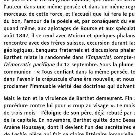
l’auteur dans une même pensée et dans un même regret
morceaux de cette force, et l’accueil que lui fera le p
du bon, l’amour de la poésie et, par conséquent du ver
quand même, aux agiotages de Bourse et aux spéculat
août 1847, il se rend avec Muiron et quelques phalanst
rencontre avec des frères suisses, excursion durant l
géologiques, banquets fraternels et discussions phala
Barthet relate la randonnée dans
l’Impartial
, compte-
Démocratie pacifique
du 12 septembre. Sous la plume d
communion : « Tous confiant dans la même pensée, to
dans l’avenir le crépuscule d’une ère nouvelle, et nous
proclamer l’immuable vérité des doctrines qui doivent
Mais le ton et la virulence de Barthet demeurent. Fi
procédure contre lui pour « coup au visage ». Le mois 
de trois mois - l’éloigne de son père, déjà rebuté par 
de la capitale. En novembre, Barthet quitte donc Besan
Arsène Houssaye, dont il devient l’un des secrétaires
de Lesbie
, pièce qui fait sa gloire littéraire lorsqu’el