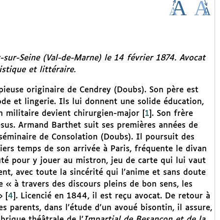
-sur-Seine (Val-de-Marne) le 14 février 1874. Avocat
tique et littéraire.
pieuse originaire de Cendrey (Doubs). Son père est
e et lingerie. Ils lui donnent une solide éducation,
n militaire devient chirurgien-major
[
1
]
. Son frère
ésus. Armand Barthet suit ses premières années de
séminaire de Consolation (Doubs). Il poursuit des
iers temps de son arrivée à Paris, fréquente le divan
éputé pour y jouer au mistron, jeu de carte qui lui vaut
nt, avec toute la sincérité qui l’anime et sans doute
e « à travers des discours pleins de bon sens, les
»
[
4
]
. Licencié en 1844, il est reçu avocat. De retour à
s parents, dans l’étude d’un avoué bisontin, il assure,
brique théâtrale de l’
Impartial de Besançon et de la