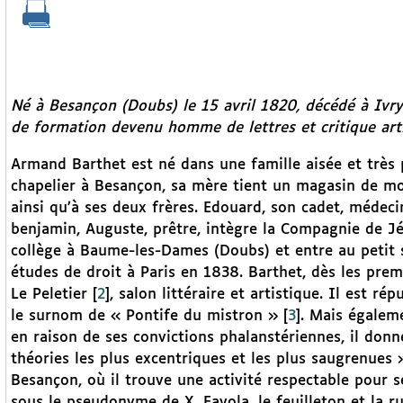
Né à Besançon (Doubs) le 15 avril 1820, décédé à Ivry
de formation devenu homme de lettres et critique artis
Armand Barthet est né dans une famille aisée et très 
chapelier à Besançon, sa mère tient un magasin de mod
ainsi qu’à ses deux frères. Edouard, son cadet, médeci
benjamin, Auguste, prêtre, intègre la Compagnie de J
collège à Baume-les-Dames (Doubs) et entre au petit 
études de droit à Paris en 1838. Barthet, dès les prem
Le Peletier
[
2
]
, salon littéraire et artistique. Il est r
le surnom de « Pontife du mistron »
[
3
]
. Mais égaleme
en raison de ses convictions phalanstériennes, il donn
théories les plus excentriques et les plus saugrenues 
Besançon, où il trouve une activité respectable pour se
sous le pseudonyme de X. Favola, le feuilleton et la ru