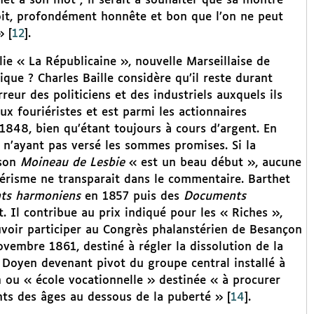
het a son mot ; il serait à souhaiter que sa montre
oit, profondément honnête et bon que l’on ne peut
»
[
12
]
.
ie « La Républicaine », nouvelle Marseillaise de
que ? Charles Baille considère qu’il reste durant
reur des politiciens et des industriels auxquels ils
ux fouriéristes et est parmi les actionnaires
1848, bien qu’étant toujours à cours d’argent. En
res n’ayant pas versé les sommes promises. Si la
 son
Moineau de Lesbie
« est un beau début », aucune
iérisme ne transparait dans le commentaire. Barthet
nts harmoniens
en 1857 puis des
Documents
 Il contribue au prix indiqué pour les « Riches »,
pouvoir participer au Congrès phalanstérien de Besançon
ovembre 1861, destiné à régler la dissolution de la
e Doyen devenant pivot du groupe central installé à
n ou « école vocationnelle » destinée « à procurer
nts des âges au dessous de la puberté »
[
14
]
.