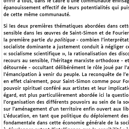
offrir à tous, dans le cadre d’une communauté envisagée
épanouissement effectif de leurs potentialités qui pu
de cette même communauté.
Si les deux premières thématiques abordées dans cette
sensible dans les œuvres de Saint-Simon et de Fourier
la première partie
du politique
- combien l’interprétat
socialiste dominante a justement conduit à négliger c
« socialisme scientifique », la rationalisation des dis
recours au sensible, l’héritage marxiste orthodoxe - 
détournée - occultant délibérément le rôle joué par l’
l’émancipation à venir du peuple. La reconquête de l’
en effet clairement, pour Saint-Simon comme pour Four
pouvoir spirituel conféré aux artistes et leur implica
égard, est plus particulièrement abordée ici la questio
l’organisation des différents pouvoirs au sein de la soc
sur l’aménagement d’un territoire enfin ouvert aux li
L’éducation, en tant que politique du déploiement des 
fondamentale dans cette économie générale de la soci