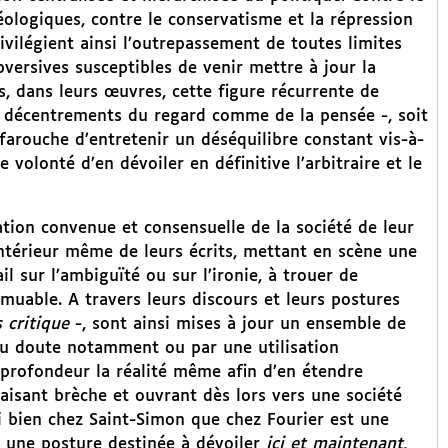
éologiques, contre le conservatisme et la répression
vilégient ainsi l’outrepassement de toutes limites
versives susceptibles de venir mettre à jour la
s, dans leurs œuvres, cette figure récurrente de
 décentrements du regard comme de la pensée -, soit
farouche d’entretenir un déséquilibre constant vis-à-
te volonté d’en dévoiler en définitive l’arbitraire et le
ation convenue et consensuelle de la société de leur
intérieur même de leurs écrits, mettant en scène une
l sur l’ambiguïté ou sur l’ironie, à trouer de
uable. A travers leurs discours et leurs postures
s critique
-, sont ainsi mises à jour un ensemble de
e du doute notamment ou par une utilisation
 profondeur la réalité même afin d’en étendre
faisant brèche et ouvrant dès lors vers une société
si bien chez Saint-Simon que chez Fourier est une
t une posture destinée à dévoiler
ici et maintenant
,