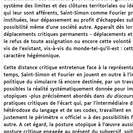
système des limites et des clôtures territoriales ou id
qui leur sont afférents, Saint-Simon comme Fourier pri
instituées, leur dépassement au profit d’échappées sub
possibilité même d’une société autre. Apparaît dès lor
déplacements critiques permanents - déplacements et
le refus de toute assignation ou encore cette volonté 
vis de l’existant, vis-à-vis du monde-tel-qu’il-est : cet
caractère hégémonique.
Cette distance critique entretenue face à la représent
temps, Saint-Simon et Fourier en jouent en outre à l’
politique du simulacre là encore destinée, par un travai
possibles la réalité systématiquement donnée pour imm
utopiques -plus précisément abordés dans
du discour
pratiques critiques de l’écart qui, par l’intermédiair
hétérodoxe du langage et de ses codes, travaillent en
justement le périmètre « officiel » à des possibilités 
autre. A cet égard, la posture utopique à l’œuvre aus
posture critique engagée au présent du subversif, soi