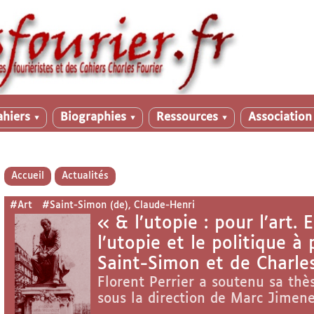
ahiers
Biographies
Ressources
Associatio
▼
▼
▼
Accueil
Actualités
#Art
#Saint-Simon (de), Claude-Henri
« & l’utopie : pour l’art. 
l’utopie et le politique 
Saint-Simon et de Charle
Florent Perrier a soutenu sa thès
sous la direction de Marc Jimene