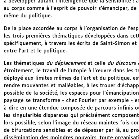
à développer autant l’intelligence que la sensibilité : 
au corps comme à l’esprit de pouvoir s’émanciper, de 
même du politique.
De la place accordée au corps à l’organisation de l’
les trois premières thématiques développées dans cet
spécifiquement, à travers les écrits de Saint-Simon et 
entre l’art et le politique.
Les thématiques
du déplacement
et celle
du discours 
étroitement, le travail de l’utopie à l’œuvre dans les t
déployé aux limites mêmes de l’art et du politique, est
rendre mouvantes et malléables, à les trouer d’échapp
possible de la société, les espaces pour l’émancipatio
paysage se transforme - chez Fourier par exemple - en
à-dire en une étendue composée de parcours infinis où
les singularités disparates qui précisément composent
lors possible, selon l’image du réseau maintes fois co
de bifurcations sensibles et de dépasser par là, au pr
dissémination des moindres pouvoirs, toute organisatio