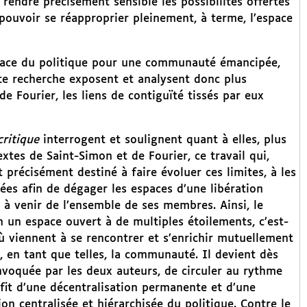
à rendre précisément sensible les possibilités offertes
pouvoir se réapproprier pleinement, à terme, l’espace
espace du politique pour une communauté émancipée,
te recherche exposent et analysent donc plus
de Fourier, les liens de contiguïté tissés par eux
critique
interrogent et soulignent quant à elles, plus
extes de Saint-Simon et de Fourier, ce travail qui,
 précisément destiné à faire évoluer ces limites, à les
ées afin de dégager les espaces d’une libération
n à venir de l’ensemble de ses membres. Ainsi, le
 un espace ouvert à de multiples étoilements, c’est-
 viennent à se rencontrer et s’enrichir mutuellement
, en tant que telles, la communauté. Il devient dès
nvoquée par les deux auteurs, de circuler au rythme
ofit d’une décentralisation permanente et d’une
n centralisée et hiérarchisée du politique. Contre le