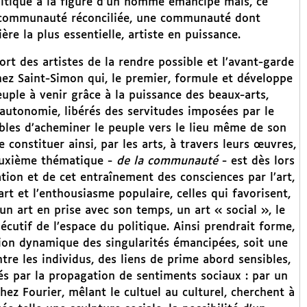
olitique à la figure d’un homme émancipé mais, ce
ne communauté réconciliée, une communauté dont
re la plus essentielle, artiste en puissance.
rt des artistes de la rendre possible et l’avant-garde
ez Saint-Simon qui, le premier, formule et développe
peuple à venir grâce à la puissance des beaux-arts,
 autonomie, libérés des servitudes imposées par le
ibles d’acheminer le peuple vers le lieu même de son
 constituer ainsi, par les arts, à travers leurs œuvres,
deuxième thématique -
de la communauté
- est dès lors
tion et de cet entraînement des consciences par l’art,
’art et l’enthousiasme populaire, celles qui favorisent,
un art en prise avec son temps, un art « social », le
utif de l’espace du politique. Ainsi prendrait forme,
ation dynamique des singularités émancipées, soit une
e les individus, des liens de prime abord sensibles,
és par la propagation de sentiments sociaux : par un
ez Fourier, mêlant le cultuel au culturel, cherchent à