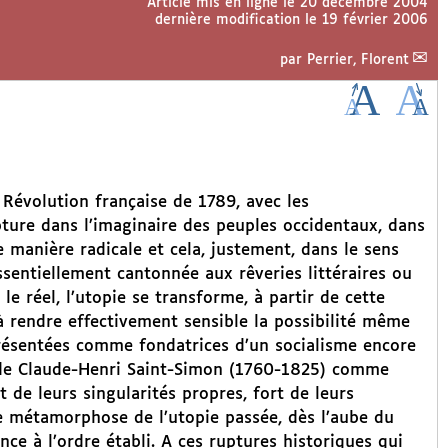
Article mis en ligne le
20 décembre 2004
dernière modification le 19 février 2006
par
Perrier, Florent
 Révolution française de 1789, avec les
ure dans l’imaginaire des peuples occidentaux, dans
e manière radicale et cela, justement, dans le sens
essentiellement cantonnée aux rêveries littéraires ou
e réel, l’utopie se transforme, à partir de cette
rendre effectivement sensible la possibilité même
présentées comme fondatrices d’un socialisme encore
s de Claude-Henri Saint-Simon (1760-1825) comme
t de leurs singularités propres, fort de leurs
te métamorphose de l’utopie passée, dès l’aube du
nce à l’ordre établi. A ces ruptures historiques qui