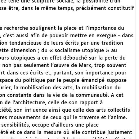
 telle une sculpture sociale, la possibilité d’un
isse être, dans le même temps, précisément constitutif
 recherche soulignent la place et l’importance du
, c’est aussi afin de pouvoir mettre en exergue - dans
ion tendancieuse de leurs écrits par une tradition
ette dimension ; du « socialisme utopique » au
cours utopiques a en effet débouché sur la perte du
et non pas seulement l’œuvre de Marx, trop souvent
art dans ces écrits et, partant, son importance pour
espace du politique par le peuple émancipé suppose
ier, la mobilisation des arts, la mobilisation du
tion constante dans la vie de la communauté. A cet
n de l’architecture, celle de son rapport à
iété, son influence ainsi que celle des arts collectifs
bres mouvements de ceux qui le traverse et l’anime.
sensibilités, occupe d’ailleurs une place
été et ce dans la mesure où elle contribue justement