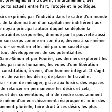
nt privilégiés afin d’ouvrir, simultanément, des
orts actuels entre l’art, l’utopie et le politique.
ésirs exprimés par l’individu dans le cadre d’un monde
t de la domination d’un capitalisme indifférent aux
 le noyau principal autour duquel se déploie la
ontraintes corporelles, diminué par la pauvreté aussi
 en son corps comme en son être, devenu à soi-même
us » - se voit en effet nié par une société qui
à tout développement de ses potentialités
aint-Simon et par Fourier, ces derniers explorent les
des passions humaines, les voies d’une libération
 constitution, à venir, d’un homme intégral. Il s’agit
 et de varier les désirs, de placer le travail et
isir - non de ménager, grâce aux loisirs, des espaces
, de relancer en permanence les désirs et cela,
mes et des conventions, afin de rendre constamment
ité même d’un enrichissement réciproque et infini des
ement plurielle, faire droit à ses désirs les plus