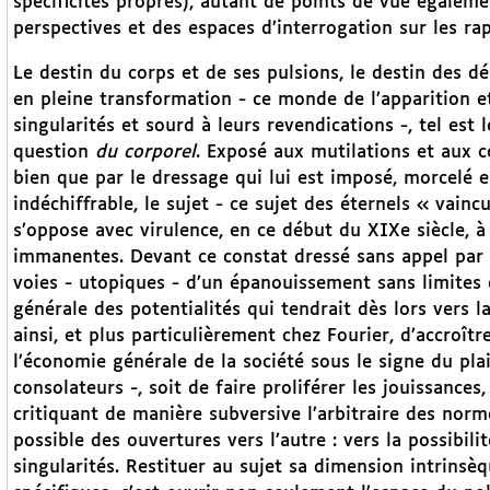
spécificités propres), autant de points de vue égaleme
perspectives et des espaces d’interrogation sur les rapp
Le destin du corps et de ses pulsions, le destin des d
en pleine transformation - ce monde de l’apparition e
singularités et sourd à leurs revendications -, tel est
question
du corporel
. Exposé aux mutilations et aux c
bien que par le dressage qui lui est imposé, morcelé
indéchiffrable, le sujet - ce sujet des éternels « vainc
s’oppose avec virulence, en ce début du XIXe siècle, 
immanentes. Devant ce constat dressé sans appel par S
voies - utopiques - d’un épanouissement sans limites 
générale des potentialités qui tendrait dès lors vers la
ainsi, et plus particulièrement chez Fourier, d’accroître
l’économie générale de la société sous le signe du pla
consolateurs -, soit de faire proliférer les jouissances
critiquant de manière subversive l’arbitraire des nor
possible des ouvertures vers l’autre : vers la possibil
singularités. Restituer au sujet sa dimension intrinsèqu