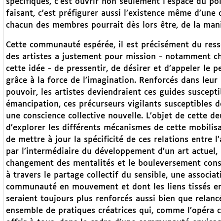
spécifiques, c’est ouvrir non seulement l’espace du p
faisant, c’est préfigurer aussi l’existence même d’u
chacun des membres pourrait dès lors être, de la maniè
Cette communauté espérée, il est précisément du resso
des artistes a justement pour mission - notamment ch
cette idée - de pressentir, de désirer et d’appeler le 
grâce à la force de l’imagination. Renforcés dans leur
pouvoir, les artistes deviendraient ces guides suscept
émancipation, ces précurseurs vigilants susceptibles de
une conscience collective nouvelle. L’objet de cette 
d’explorer les différents mécanismes de cette mobilisa
de mettre à jour la spécificité de ces relations entre l
par l’intermédiaire du développement d’un art actuel, 
changement des mentalités et le bouleversement conséc
à travers le partage collectif du sensible, une associ
communauté en mouvement et dont les liens tissés entr
seraient toujours plus renforcés aussi bien que relanc
ensemble de pratiques créatrices qui, comme l’opéra ch