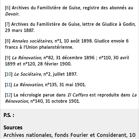
[
6
]
Archives du Familistère de Guise, registre des abonnés au
Devoir.
[
7
]
Archives du Familistère de Guise, lettre de Giudice à Godin,
29 mars 1887.
[
8
]
Annales sociétaires,
n°1, 10 août 1898. Giudice envoie 6
francs à l’Union phalanstérienne.
[
9
]
La Rénovation,
n°82, 31 décembre 1896 ; n°110, 30 avril
1899 et n°120, 28 février 1900.
[
10
]
Le Sociétaire
, n°2, juillet 1897.
[
11
]
La Rénovation
, n°135, 31 mai 1901.
[
12
]
La nécrologie parue dans
Il Caffaro
est reproduite dans
La
Rénovation,
n°140, 31 octobre 1901.
P.S. :
Sources
Archives nationales, fonds Fourier et Considerant, 10