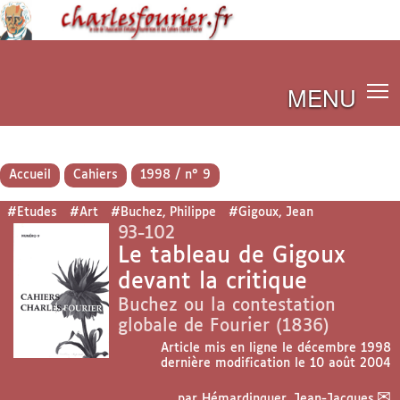
MENU
Accueil
Cahiers
1998 / n° 9
#Etudes
#Art
#Buchez, Philippe
#Gigoux, Jean
93-102
Le tableau de Gigoux
devant la critique
Buchez ou la contestation
globale de Fourier (1836)
Article mis en ligne le
décembre 1998
dernière modification le 10 août 2004
par
Hémardinquer, Jean-Jacques